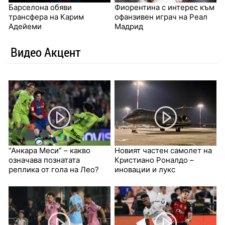
Барселона обяви
Фиорентина с интерес към
трансфера на Карим
офанзивен играч на Реал
Адейеми
Мадрид
Видео Акцент
“Анкара Меси” – какво
Новият частен самолет на
означава познатата
Кристиано Роналдо –
реплика от гола на Лео?
иновации и лукс