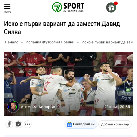
Skip
to
меню
content
Иско е първи вариант да замести Давид
Силва
Начало
-
Испания Футболни Новини
-
Иско е първи вариант да заме
Антонио Коларов
21 юли | 20:35
Последвай ни
Добави коментар