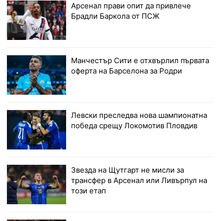
Арсенал прави опит да привлече
Брадли Баркола от ПСЖ
Манчестър Сити е отхвърлил първата
оферта на Барселона за Родри
Левски преследва нова шампионатна
победа срещу Локомотив Пловдив
Звезда на Щутгарт не мисли за
трансфер в Арсенал или Ливърпул на
този етап