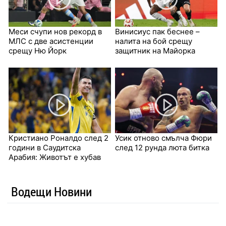
Меси счупи нов рекорд в
Винисиус пак беснее –
МЛС с две асистенции
налита на бой срещу
срещу Ню Йорк
защитник на Майорка
Кристиано Роналдо след 2
Усик отново смълча Фюри
години в Саудитска
след 12 рунда люта битка
Арабия: Животът е хубав
Водещи Новини