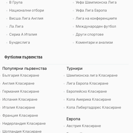
В Група
Уефа Шампионска Лига
Национални отбори
Уефа Лига Европа
Висша Лига Англия
Лига на конференциите
Ла Лига
Международен футбол
Сериа А Италия
Други спортове
Бундеслига
Коментари и анализи
Футболни първенства
Популярни първенства
Турнири
България Класиране
Шампионска лига Класиране
Англия Класиране
Лига Европа Класиране
Германия Класиране
Европейско Класиране
Испания Класиране
Копа Америка Класиране
Италия Класиране
Копа Либертадорес Класиране
Франция Класиране
Европа
Нидерландия Класиране
Австрия Класиране
Шотландия Класиране