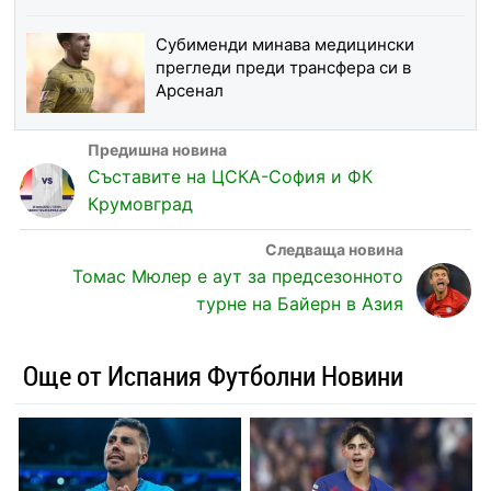
Субименди минава медицински
прегледи преди трансфера си в
Арсенал
Съставите на ЦСКА-София и ФК
Крумовград
Томас Мюлер е аут за предсезонното
турне на Байерн в Азия
Още от Испания Футболни Новини