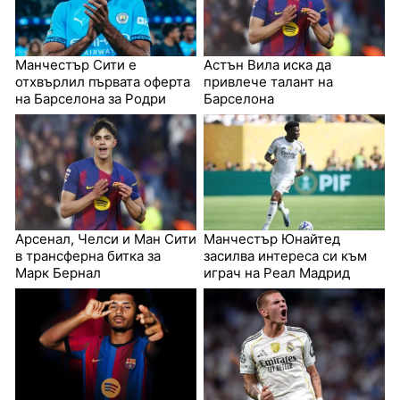
Манчестър Сити е
Астън Вила иска да
отхвърлил първата оферта
привлече талант на
на Барселона за Родри
Барселона
Арсенал, Челси и Ман Сити
Манчестър Юнайтед
в трансферна битка за
засилва интереса си към
Марк Бернал
играч на Реал Мадрид