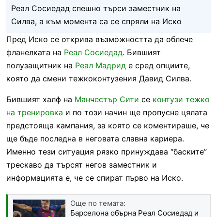
Реал Сосиедад спешно търси заместник на
Силва, а към момента са се спряли на Иско
Пред Иско се открива възможността да облече
фланелката на
Реал Сосиедад
. Бившият
полузащитник на
Реал Мадрид
е сред опциите,
която да смени тежкоконтузения Давид Силва.
Бившият халф на
Манчестър Сити
се
контузи тежко
на тренировка
и по този начин ще пропусне цялата
предстояща кампания, за която се коментираше, че
ще бъде последна в неговата славна кариера.
Именно тези ситуация рязко принуждава “баските”
трескаво да търсят негов заместник и
информацията е, че се спират първо на Иско.
Още по темата:
Барселона обърна Реал Сосиедад и