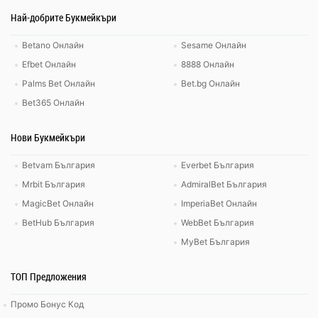
Най-добрите Букмейкъри
Betano Онлайн
Sesame Онлайн
Efbet Онлайн
8888 Онлайн
Palms Bet Онлайн
Bet.bg Онлайн
Bet365 Онлайн
Нови Букмейкъри
Betvam България
Everbet България
Mrbit България
AdmiralBet България
MagicBet Онлайн
ImperiaBet Онлайн
BetHub България
WebBet България
MyBet България
ТОП Предложения
Промо Бонус Код