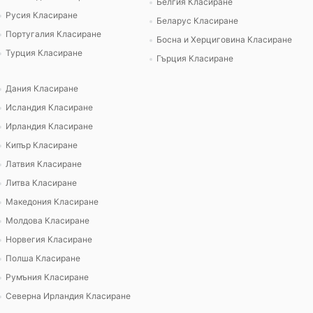
Белгия Класиране
Русия Класиране
Беларус Класиране
Португалия Класиране
Босна и Херциговина Класиране
Турция Класиране
Гърция Класиране
Дания Класиране
Исландия Класиране
Ирландия Класиране
Кипър Класиране
Латвия Класиране
Литва Класиране
Македония Класиране
Молдова Класиране
Норвегия Класиране
Полша Класиране
Румъния Класиране
Северна Ирландия Класиране