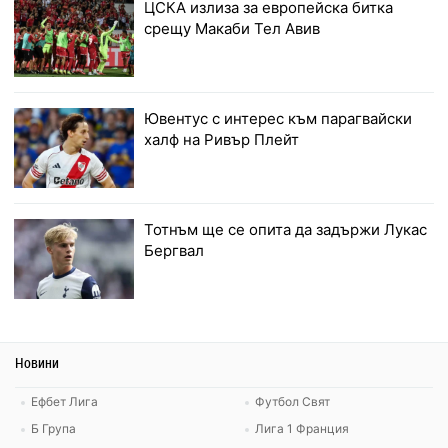
ЦСКА излиза за европейска битка
срещу Макаби Тел Авив
Ювентус с интерес към парагвайски
халф на Ривър Плейт
Тотнъм ще се опита да задържи Лукас
Бергвал
Новини
Ефбет Лига
Футбол Свят
Б Група
Лига 1 Франция