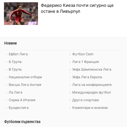
Федерико Киеза почти сигурно ще
остане в Ливърпул
Новини
Ефбет Лига
Футбол Свят
Б Група
Лига 1 Франция
В Група
Уефа Шампионска Лига
Национални отбори
Уефа Лига Европа
Висша Лига Англия
Лига на конференциите
Ла Лига
Международен футбол
Сериа А Италия
Други спортове
Бундеслига
Коментари и анализи
Футболни първенства