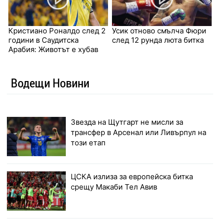
Кристиано Роналдо след 2
Усик отново смълча Фюри
години в Саудитска
след 12 рунда люта битка
Арабия: Животът е хубав
Водещи Новини
Звезда на Щутгарт не мисли за
трансфер в Арсенал или Ливърпул на
този етап
ЦСКА излиза за европейска битка
срещу Макаби Тел Авив