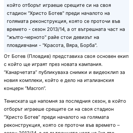
който отборът играеше срещите си на своя
стадион "Христо Ботев" преди началото на
голямата реконструкция, която се проточи във
времето - сезон 2013/14, а от вътрешната част на
"жълто-черното" райе стои девизът на
пловдивчани - "Красота, Вяра, Борба".
От Ботев (Пловдив) представиха своя основен екип
с който ще играят през новата кампания.
“Канарчетата” публикуваха снимки и видеоклип за
новия комплеки, който е дело на италианския
концерн “Macron”.
Тениската ще напомня за последния сезон, в който
отборът играеше срещите си на своя стадион
“Христо Ботев” преди началото на голямата
реконструкция, която се проточи във времето –
сезон 2013/14, а от вътрешната част на “жълто-