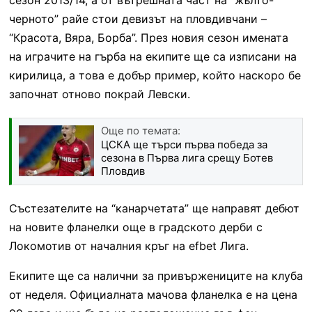
черното” райе стои девизът на пловдивчани –
“Красота, Вяра, Борба”. През новия сезон имената
на играчите на гърба на екипите ще са изписани на
кирилица, а това е добър пример, който наскоро бе
започнат отново покрай Левски.
Още по темата:
ЦСКА ще търси първа победа за
сезона в Първа лига срещу Ботев
Пловдив
Състезателите на “канарчетата” ще направят дебют
на новите фланелки още в градското дерби с
Локомотив от началния кръг на efbet Лига.
Екипите ще са налични за привържениците на клуба
от неделя. Официалната мачова фланелка е на цена