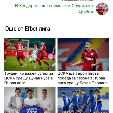
И Хендерсън ще поеме към Саудитска
Арабия
Още от Efbet лига
Труден, но важен успех за
ЦСКА ще търси първа
ЦСКА срещу Дунав Русе в
победа за сезона в Първа
Първа лига
лига срещу Ботев Пловдив