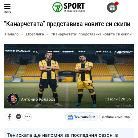
Skip
to
меню
content
“Канарчетата” представиха новите си екипи
Начало
-
Efbet лига
-
“Канарчетата” представиха новите си екипи
Антонио Коларов
13 юли | 20:35
Последвай ни
Добави коментар
Тениската ще напомня за последния сезон, в