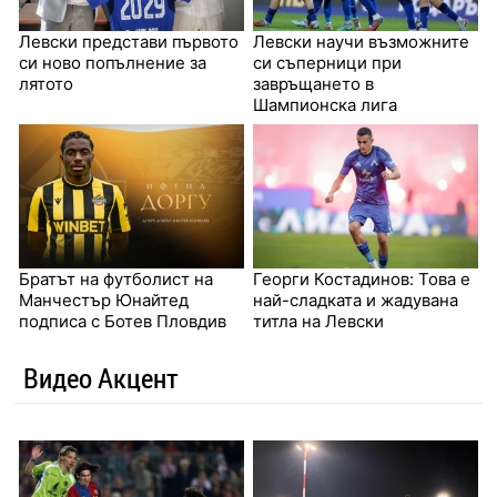
Левски представи първото
Левски научи възможните
си ново попълнение за
си съперници при
лятото
завръщането в
Шампионска лига
Братът на футболист на
Георги Костадинов: Това е
Манчестър Юнайтед
най-сладката и жадувана
подписа с Ботев Пловдив
титла на Левски
Видео Акцент