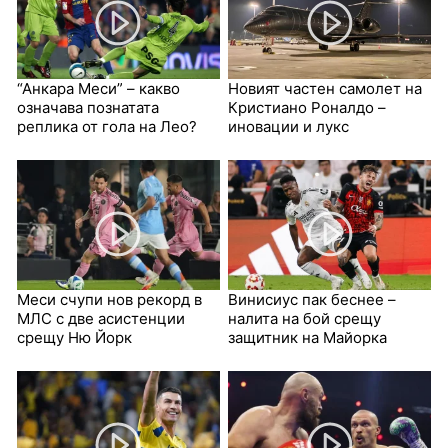
“Анкара Меси” – какво
Новият частен самолет на
означава познатата
Кристиано Роналдо –
реплика от гола на Лео?
иновации и лукс
Меси счупи нов рекорд в
Винисиус пак беснее –
МЛС с две асистенции
налита на бой срещу
срещу Ню Йорк
защитник на Майорка