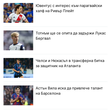
Ювентус с интерес към парагвайски
халф на Ривър Плейт
Тотнъм ще се опита да задържи Лукас
Бергвал
Челси и Нюкасъл в трансферна битка
за защитник на Аталанта
Астън Вила иска да привлече талант
на Барселона