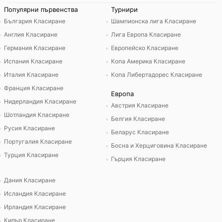
Популярни първенства
Турнири
България Класиране
Шампионска лига Класиране
Англия Класиране
Лига Европа Класиране
Германия Класиране
Европейско Класиране
Испания Класиране
Копа Америка Класиране
Италия Класиране
Копа Либертадорес Класиране
Франция Класиране
Европа
Нидерландия Класиране
Австрия Класиране
Шотландия Класиране
Белгия Класиране
Русия Класиране
Беларус Класиране
Португалия Класиране
Босна и Херциговина Класиране
Турция Класиране
Гърция Класиране
Дания Класиране
Исландия Класиране
Ирландия Класиране
Кипър Класиране