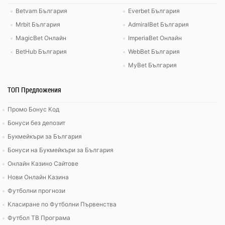
Betvam България
Everbet България
Mrbit България
AdmiralBet България
MagicBet Онлайн
ImperiaBet Онлайн
BetHub България
WebBet България
MyBet България
ТОП Предложения
Промо Бонус Код
Бонуси без депозит
Букмейкъри за България
Бонуси на Букмейкъри за България
Онлайн Казино Сайтове
Нови Онлайн Казина
Футболни прогнози
Класиране по Футболни Първенства
Футбол ТВ Програма