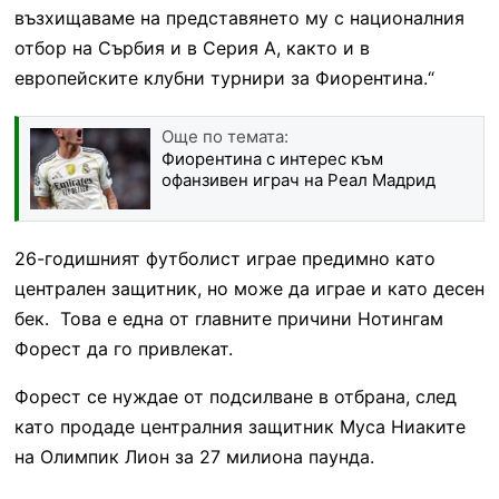
възхищаваме на представянето му с националния
отбор на Сърбия и в Серия А, както и в
европейските клубни турнири за Фиорентина.“
Още по темата:
Фиорентина с интерес към
офанзивен играч на Реал Мадрид
26-годишният футболист играе предимно като
централен защитник, но може да играе и като десен
бек. Това е една от главните причини Нотингам
Форест да го привлекат.
Форест се нуждае от подсилване в отбрана, след
като продаде централния защитник Муса Ниаките
на Олимпик Лион за 27 милиона паунда.