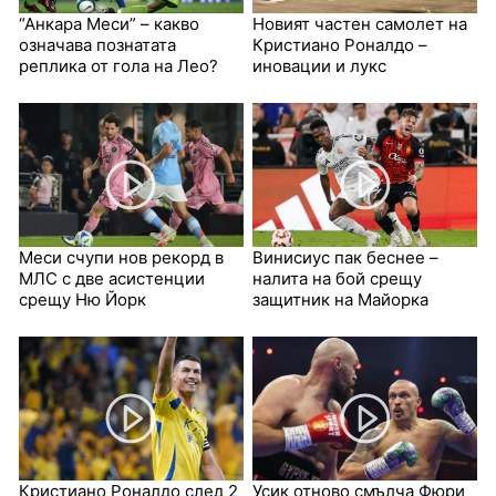
“Анкара Меси” – какво
Новият частен самолет на
означава познатата
Кристиано Роналдо –
реплика от гола на Лео?
иновации и лукс
Меси счупи нов рекорд в
Винисиус пак беснее –
МЛС с две асистенции
налита на бой срещу
срещу Ню Йорк
защитник на Майорка
Кристиано Роналдо след 2
Усик отново смълча Фюри