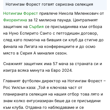
Нотингам Форест готвят сериозна селекция
Нотингам Форест
привлече Никола Миленкович от
Фиорентина
за 12 милиона паунда. Централният
защитник на
Сърбия
се присъединява към отбора
на Нуно Еспирито Санто с петгодишен договор,
след като помогна на бившия си клуб да стигне до
финала на Лигата на конференциите и до осмо
място в Серия А миналия сезон.
Снажният защитник има 57 мача за страната си и
изигра всяка минута на Евро 2024.
Главният футболен директор на Нотингам Форест –
Рос Уилсън каза: „Той е ключова част от
планираната селекция на нашия отбор това лято и
знам колко ентусиазиран беше да се присъедини
към клуба. Отдавна го наблюдаваме и се