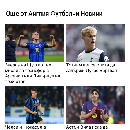
Още от Англия Футболни Новини
Звезда на Щутгарт не
Тотнъм ще се опита да
мисли за трансфер в
задържи Лукас Бергвал
Арсенал или Ливърпул на
този етап
Челси и Нюкасъл в
Астън Вила иска да