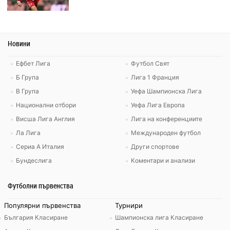
Новини
Ефбет Лига
Футбол Свят
Б Група
Лига 1 Франция
В Група
Уефа Шампионска Лига
Национални отбори
Уефа Лига Европа
Висша Лига Англия
Лига на конференциите
Ла Лига
Международен футбол
Сериа А Италия
Други спортове
Бундеслига
Коментари и анализи
Футболни първенства
Популярни първенства
Турнири
България Класиране
Шампионска лига Класиране