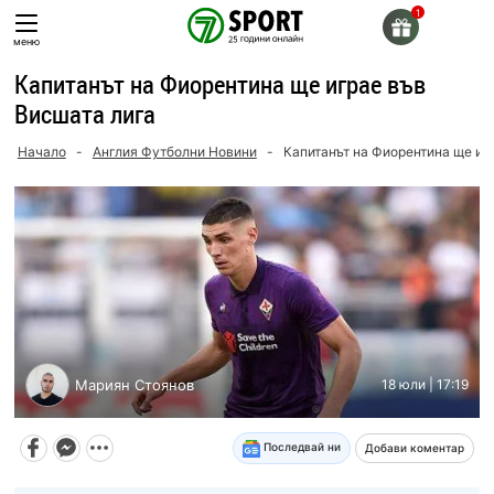
Skip
to
меню
content
Капитанът на Фиорентина ще играе във
Висшата лига
Начало
-
Англия Футболни Новини
-
Капитанът на Фиорентина ще иг
Мариян Стоянов
18 юли | 17:19
Последвай ни
Добави коментар