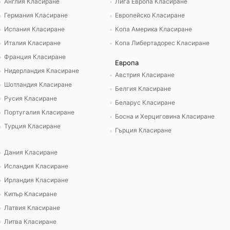
Англия Класиране
Лига Европа Класиране
Германия Класиране
Европейско Класиране
Испания Класиране
Копа Америка Класиране
Италия Класиране
Копа Либертадорес Класиране
Франция Класиране
Европа
Нидерландия Класиране
Австрия Класиране
Шотландия Класиране
Белгия Класиране
Русия Класиране
Беларус Класиране
Португалия Класиране
Босна и Херциговина Класиране
Турция Класиране
Гърция Класиране
Дания Класиране
Исландия Класиране
Ирландия Класиране
Кипър Класиране
Латвия Класиране
Литва Класиране