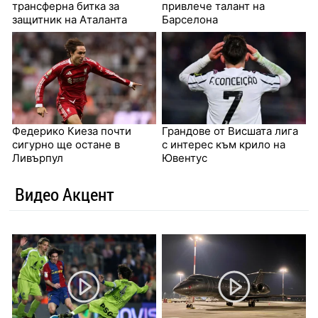
трансферна битка за
привлече талант на
защитник на Аталанта
Барселона
Федерико Киеза почти
Грандове от Висшата лига
сигурно ще остане в
с интерес към крило на
Ливърпул
Ювентус
Видео Акцент