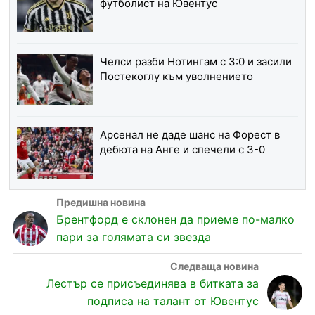
футболист на Ювентус
Челси разби Нотингам с 3:0 и засили
Постекоглу към уволнението
Арсенал не даде шанс на Форест в
дебюта на Анге и спечели с 3-0
Брентфорд е склонен да приеме по-малко
пари за голямата си звезда
Лестър се присъединява в битката за
подписа на талант от Ювентус