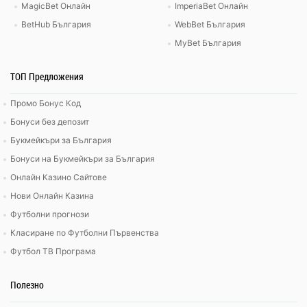
MagicBet Онлайн
ImperiaBet Онлайн
BetHub България
WebBet България
MyBet България
ТОП Предложения
Промо Бонус Код
Бонуси без депозит
Букмейкъри за България
Бонуси на Букмейкъри за България
Онлайн Казино Сайтове
Нови Онлайн Казина
Футболни прогнози
Класиране по Футболни Първенства
Футбол ТВ Програма
Полезно