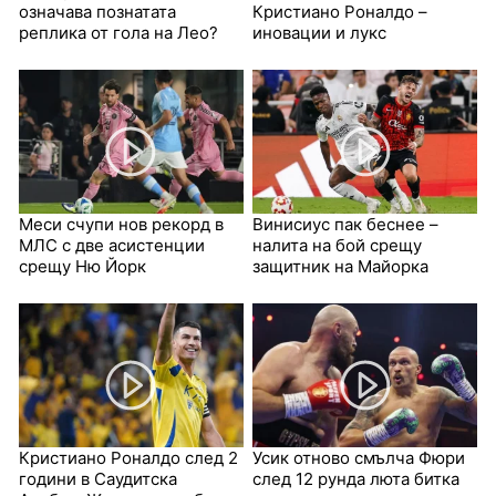
означава познатата
Кристиано Роналдо –
реплика от гола на Лео?
иновации и лукс
Меси счупи нов рекорд в
Винисиус пак беснее –
МЛС с две асистенции
налита на бой срещу
срещу Ню Йорк
защитник на Майорка
Кристиано Роналдо след 2
Усик отново смълча Фюри
години в Саудитска
след 12 рунда люта битка