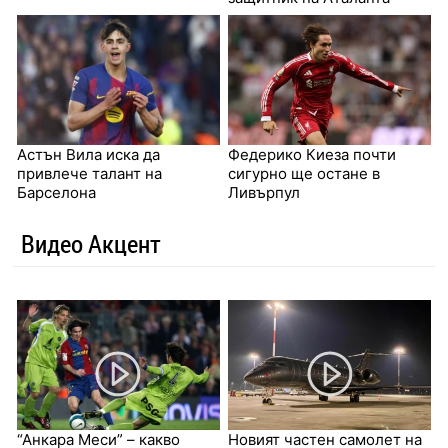
Астън Вила иска да
Федерико Киеза почти
привлече талант на
сигурно ще остане в
Барселона
Ливърпул
Видео Акцент
“Анкара Меси” – какво
Новият частен самолет на