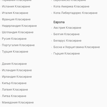
Испания Класиране
Копа Америка Класиране
Италия Класиране
Копа Либертадорес Класиране
Франция Класиране
Европа
Нидерландия Класиране
Австрия Класиране
Шотландия Класиране
Белгия Класиране
Русия Класиране
Беларус Класиране
Португалия Класиране
Босна и Херциговина Класиране
Турция Класиране
Гърция Класиране
Дания Класиране
Исландия Класиране
Ирландия Класиране
Кипър Класиране
Латвия Класиране
Литва Класиране
Македония Класиране