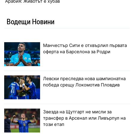
Арабия: Животът е хубав
Водещи Новини
Манчестър Сити е отхвърлил първата
оферта на Барселона за Родри
Левски преследва нова шампионатна
победа срещу Локомотив Пловдив
Звезда на Щутгарт не мисли за
трансфер в Арсенал или Ливърпул на
този етап