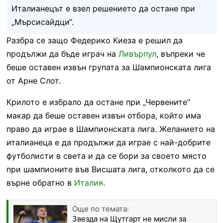
Италианецът е взел решението да остане при
„Мърсисайдци“.
Разбра се защо Федерико Киеза е решил да
продължи да бъде играч на
Ливърпул
, въпреки че
беше оставен извън групата за Шампионската лига
от Арне Слот.
Крилото е избрало да остане при „Червените“
макар да беше оставен извън отбора, който има
право да играе в Шампионската лига. Желанието на
италианеца е да продължи да играе с най-добрите
футболисти в света и да се бори за своето място
при шампионите във Висшата лига, отколкото да се
върне обратно в
Италия
.
Още по темата:
Звезда на Щутгарт не мисли за