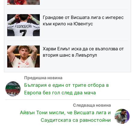
Грандове от Висшата лига с интерес
към крило на Ювентус
Харви Елиът иска да се възползва от
втория шанс в Ливърпул
България е един от трите отбора в
Европа без гол след два мача
Айвън Тони мисли, че Висшата лига и
Саудитската са равностойни