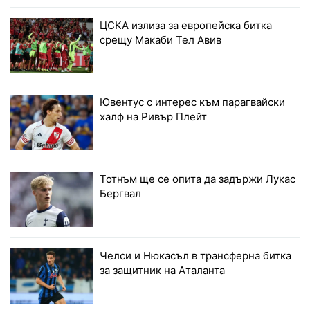
ЦСКА излиза за европейска битка
срещу Макаби Тел Авив
Ювентус с интерес към парагвайски
халф на Ривър Плейт
Тотнъм ще се опита да задържи Лукас
Бергвал
Челси и Нюкасъл в трансферна битка
за защитник на Аталанта