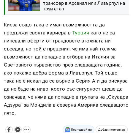
трансфер в Арсенал или Ливърпул на
този етап
Киеза също така е имал възможността да
продължи своята кариера в
Турция
като не са
липсвали оферти от грандовете в южната ни
съседка, но той е преценил, че има най-голяма
възможност да попадне в отбора на Италия за
Световното първенство през следващата година,
ако покаже добра форма в Ливърпул. Той също
така не е искал да се върне в Серия А и да рискува
да не бъде на ниво, което със сигурност щеше да
означава, че няма да попадне в групата на „Скуадра
Адзура“ за Мондила в северна Америка следващото
лято.
Последвай ни
Добави коментар