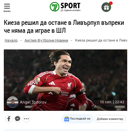
Skip
to
меню
content
Киеза решил да остане в Ливърпул въпреки
че няма да играе в ШЛ
Начало
-
Англия Футболни Новини
-
Киеза решил да остане в Ливър
Angel Todorov
10 сеп. | 22:42
Последвай ни
Добави коментар