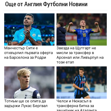
Още от Англия Футболни Новини
Манчестър Сити е
Звезда на Щутгарт не
отхвърлил първата оферта
мисли за трансфер в
на Барселона за Родри
Арсенал или Ливърпул на
този етап
Тотнъм ще се опита да
Челси и Нюкасъл в
задържи Лукас Бергвал
трансферна битка за
защитник на Аталанта