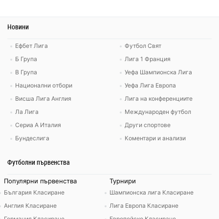
Новини
Ефбет Лига
Футбол Свят
Б Група
Лига 1 Франция
В Група
Уефа Шампионска Лига
Национални отбори
Уефа Лига Европа
Висша Лига Англия
Лига на конференциите
Ла Лига
Международен футбол
Сериа А Италия
Други спортове
Бундеслига
Коментари и анализи
Футболни първенства
Популярни първенства
Турнири
България Класиране
Шампионска лига Класиране
Англия Класиране
Лига Европа Класиране
Германия Класиране
Европейско Класиране