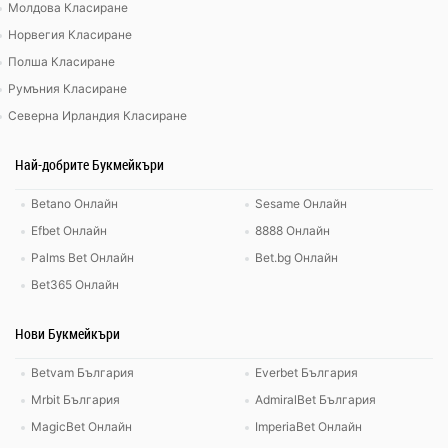
Молдова Класиране
Норвегия Класиране
Полша Класиране
Румъния Класиране
Северна Ирландия Класиране
Най-добрите Букмейкъри
Betano Онлайн
Sesame Онлайн
Efbet Онлайн
8888 Онлайн
Palms Bet Онлайн
Bet.bg Онлайн
Bet365 Онлайн
Нови Букмейкъри
Betvam България
Everbet България
Mrbit България
AdmiralBet България
MagicBet Онлайн
ImperiaBet Онлайн