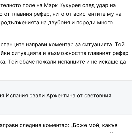
ателното поле на Марк Кукурея след удар на
 от главния рефер, нито от асистентите му на
 продълженията на двубойя и породи много
испанците направи коментар за ситуацията. Той
айки ситуацията и възможността главният рефер
ка. Той обаче пожали испанците и не искаше да
ия Испания свали Аржентина от световния
 направи следния коментар: „Боже мой, какъв