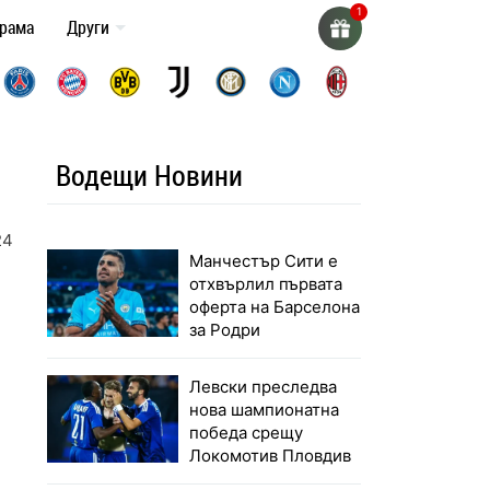
грама
Други
Водещи Новини
24
Манчестър Сити е
отхвърлил първата
оферта на Барселона
за Родри
Левски преследва
нова шампионатна
победа срещу
Локомотив Пловдив