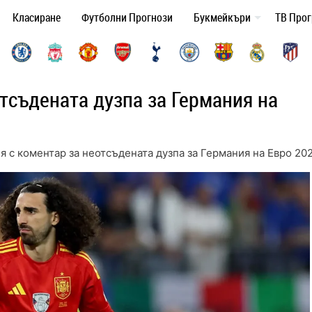
Класиране
Футболни Прогнози
Букмейкъри
ТВ Про
отсъдената дузпа за Германия на
я с коментар за неотсъдената дузпа за Германия на Евро 20