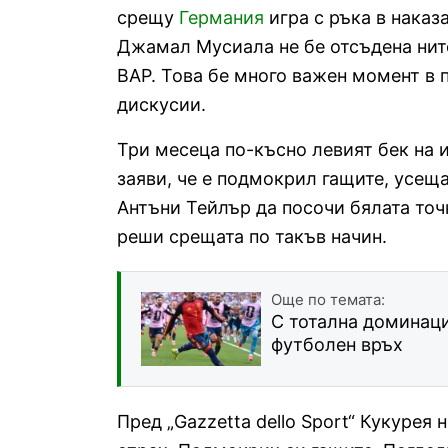
срещу
Германия
игра с ръка в наказ
Джамал Мусиала не бе отсъдена нито
ВАР. Това бе много важен момент в
дискусии.
Три месеца по-късно левият бек на 
заяви, че е подмокрил гащите, усещ
Антъни Тейлър да посочи бялата точ
реши срещата по такъв начин.
Още по темата:
С тотална доминац
футболен връх
Пред „Gazzetta dello Sport“ Кукурея