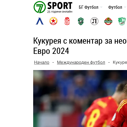
Skip
БГ Футбол
Футбол
to
content
Кукурея с коментар за не
Евро 2024
Начало
-
Международен футбол
-
Кукуре