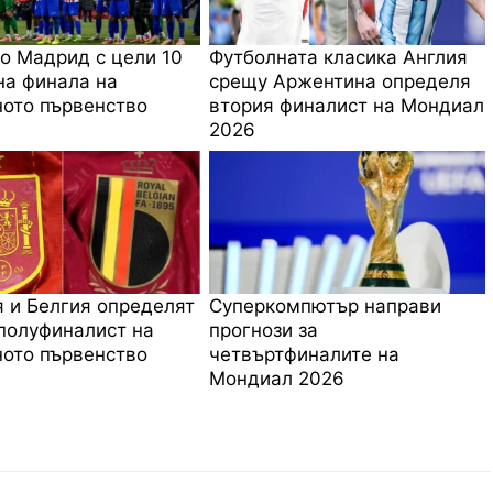
о Мадрид с цели 10
Футболната класика Англия
на финала на
срещу Аржентина определя
ото първенство
втория финалист на Мондиал
2026
 и Белгия определят
Суперкомпютър направи
полуфиналист на
прогнози за
ото първенство
четвъртфиналите на
Мондиал 2026