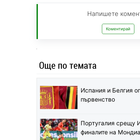
Напишете комен
Коментирай
Още по темата
Испания и Белгия о
първенство
Португалия срещу И
финалите на Монди