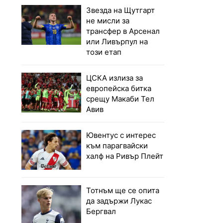
Звезда на Щутгарт
не мисли за
трансфер в Арсенал
или Ливърпул на
този етап
ЦСКА излиза за
европейска битка
срещу Макаби Тел
Авив
Ювентус с интерес
към парагвайски
халф на Ривър Плейт
Тотнъм ще се опита
да задържи Лукас
Бергвал