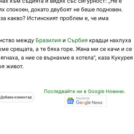
нах към съдията и видях със сигурност: „Не е
бях спокоен, докато двубоят не беше подновен.
, за какво? Истинският проблем е, че има
венство между
Бразилия
и
Сърбия
крадци нахлуха
ме срещата, а те бяха горе. Жена ми се качи и се
ягнаха, а ние се върнахме в хотела”, каза Кукурея
оя живот.
Последвайте ни в Google Новини.
Добави коментар