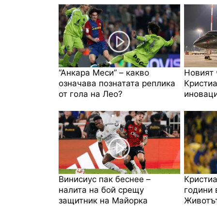
“Анкара Меси” – какво
Новият 
означава познатата реплика
Кристиа
от гола на Лео?
иноваци
Винисиус пак беснее –
Кристиа
налита на бой срещу
години 
защитник на Майорка
Животът