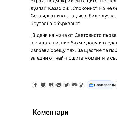
страх. Подмокрих си гащите. Поглед
дузпа!“ Казах си: „Спокойно“. Но не 
Сега идват и казват, че е било дузпа
брутално объркване“.
„В деня на мача от Световното пър
в къщата ни, ние бяхме долу и гледах
изправи срещу тях. За щастие те поб
за един от най-лошите моменти в св
Последвай ни
Коментари