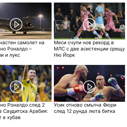
частен самолет на
Меси счупи нов рекорд в
но Роналдо –
МЛС с две асистенции срещу
и и лукс
Ню Йорк
но Роналдо след 2
Усик отново смълча Фюри
в Саудитска Арабия:
след 12 рунда люта битка
 е хубав