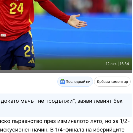
12 окт. | 16:34
Последвай ни
Добави коментар
 докато мачът не продължи", заяви левият бек
ско първенство през изминалото лято, но за 1/2-
дискусионен начин. В 1/4-финала на иберийците