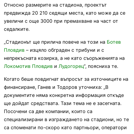
Относно размерите на стадиона, проектът
предвижда 20 210 седящи места, като може да се
увеличи с още 3000 при премахване на част от
седалките.
„Стадионът ще прилича повече на този на
Ботев
Пловдив
– изцяло обграден с трибуни и с
непрекъсната козирка, а не като съоръженията на
Локомотив Пловдив
и
Лудогорец
“, поясниха те.
Когато беше повдигнат въпросът за източниците на
финансиране, Ганев и Тодоров уточниха: „В
документите няма конкретна информация откъде
ще дойдат средствата. Тази тема не е засегната.
Посочени са две компании, които са
специализирани в изграждането на стадиони, но те
са споменати по-скоро като партньори, оператори