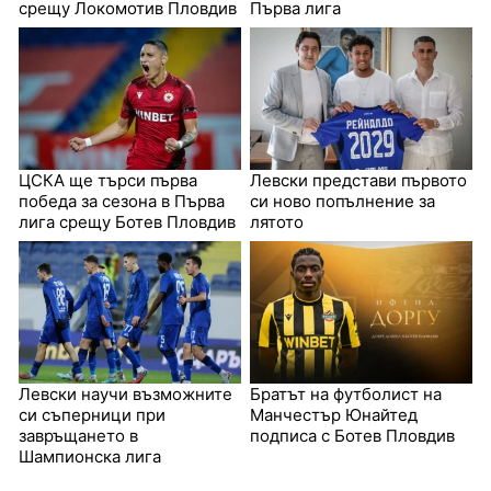
срещу Локомотив Пловдив
Първа лига
ЦСКА ще търси първа
Левски представи първото
победа за сезона в Първа
си ново попълнение за
лига срещу Ботев Пловдив
лятото
Левски научи възможните
Братът на футболист на
си съперници при
Манчестър Юнайтед
завръщането в
подписа с Ботев Пловдив
Шампионска лига