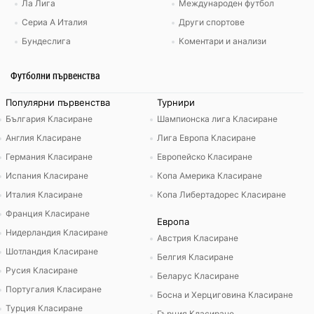
Ла Лига
Международен футбол
Сериа А Италия
Други спортове
Бундеслига
Коментари и анализи
Футболни първенства
Популярни първенства
Турнири
България Класиране
Шампионска лига Класиране
Англия Класиране
Лига Европа Класиране
Германия Класиране
Европейско Класиране
Испания Класиране
Копа Америка Класиране
Италия Класиране
Копа Либертадорес Класиране
Франция Класиране
Европа
Нидерландия Класиране
Австрия Класиране
Шотландия Класиране
Белгия Класиране
Русия Класиране
Беларус Класиране
Португалия Класиране
Босна и Херциговина Класиране
Турция Класиране
Гърция Класиране