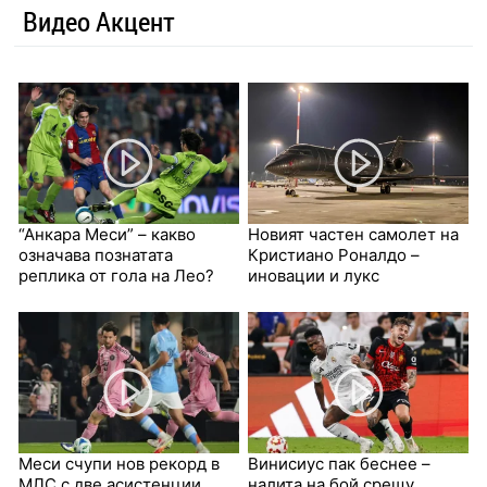
Видео Акцент
“Анкара Меси” – какво
Новият частен самолет на
означава познатата
Кристиано Роналдо –
реплика от гола на Лео?
иновации и лукс
Меси счупи нов рекорд в
Винисиус пак беснее –
МЛС с две асистенции
налита на бой срещу