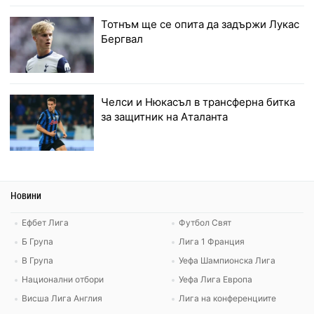
Тотнъм ще се опита да задържи Лукас
Бергвал
Челси и Нюкасъл в трансферна битка
за защитник на Аталанта
Новини
Ефбет Лига
Футбол Свят
Б Група
Лига 1 Франция
В Група
Уефа Шампионска Лига
Национални отбори
Уефа Лига Европа
Висша Лига Англия
Лига на конференциите