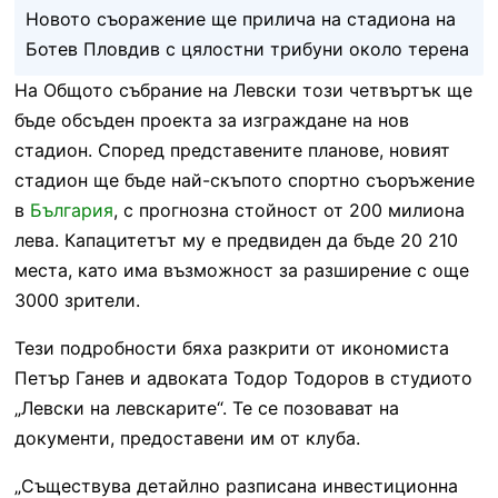
Новото съоражение ще прилича на стадиона на
Ботев Пловдив с цялостни трибуни около терена
На Общото събрание на Левски този четвъртък ще
бъде обсъден проекта за изграждане на нов
стадион. Според представените планове, новият
стадион ще бъде най-скъпото спортно съоръжение
в
България
, с прогнозна стойност от 200 милиона
лева. Капацитетът му е предвиден да бъде 20 210
места, като има възможност за разширение с още
3000 зрители.
Тези подробности бяха разкрити от икономиста
Петър Ганев и адвоката Тодор Тодоров в студиото
„Левски на левскарите“. Те се позовават на
документи, предоставени им от клуба.
„Съществува детайлно разписана инвестиционна