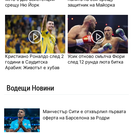
срещу Ню Йорк
защитник на Майорка
Кристиано Роналдо след 2
Усик отново смълча Фюри
години в Саудитска
след 12 рунда люта битка
Арабия: Животът е хубав
Водещи Новини
Манчестър Сити е отхвърлил първата
оферта на Барселона за Родри