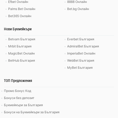
Efbet Онлайн
8888 Онлайн
Palms Bet Онлайн
Bet.bg Онлайн
Bet365 Онлайн
Нови Букмейкъри
Betvam България
Everbet България
Mrbit България
AdmiralBet България
MagicBet Онлайн
ImperiaBet Онлайн
BetHub България
WebBet България
MyBet България
ТОП Предложения
Промо Бонус Код
Бонуси без депозит
Букмейкъри за България
Бонуси на Букмейкъри за България