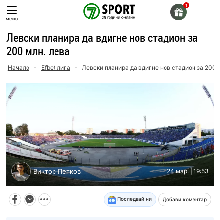
Skip
to
меню
content
Левски планира да вдигне нов стадион за
200 млн. лева
Начало
-
Efbet лига
-
Левски планира да вдигне нов стадион за 200 
Виктор Петков
24 мар. | 19:53
Последвай ни
Добави коментар