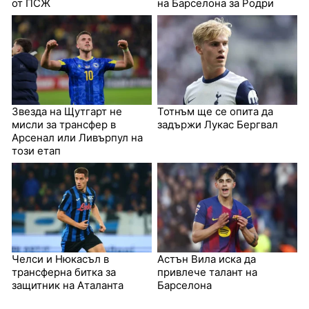
от ПСЖ
на Барселона за Родри
Звезда на Щутгарт не
Тотнъм ще се опита да
мисли за трансфер в
задържи Лукас Бергвал
Арсенал или Ливърпул на
този етап
Челси и Нюкасъл в
Астън Вила иска да
трансферна битка за
привлече талант на
защитник на Аталанта
Барселона