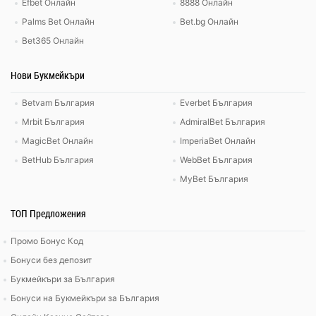
Efbet Онлайн
8888 Онлайн
Palms Bet Онлайн
Bet.bg Онлайн
Bet365 Онлайн
Нови Букмейкъри
Betvam България
Everbet България
Mrbit България
AdmiralBet България
MagicBet Онлайн
ImperiaBet Онлайн
BetHub България
WebBet България
MyBet България
ТОП Предложения
Промо Бонус Код
Бонуси без депозит
Букмейкъри за България
Бонуси на Букмейкъри за България