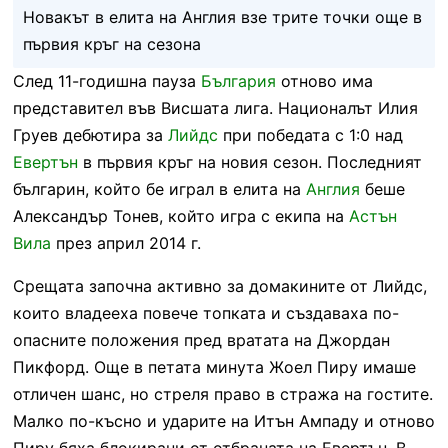
Новакът в елита на Англия взе трите точки още в
първия кръг на сезона
След 11-годишна пауза
България
отново има
представител във Висшата лига. Националът Илия
Груев дебютира за
Лийдс
при победата с 1:0 над
Евертън
в първия кръг на новия сезон. Последният
българин, който бе играл в елита на
Англия
беше
Александър Тонев, който игра с екипа на
Астън
Вила
през април 2014 г.
Срещата започна активно за домакините от Лийдс,
които владееха повече топката и създаваха по-
опасните положения пред вратата на Джордан
Пикфорд. Още в петата минута Жоел Пиру имаше
отличен шанс, но стреля право в стража на гостите.
Малко по-късно и ударите на Итън Ампаду и отново
Пиру бяха блокирани от отбраната на Евертън. В