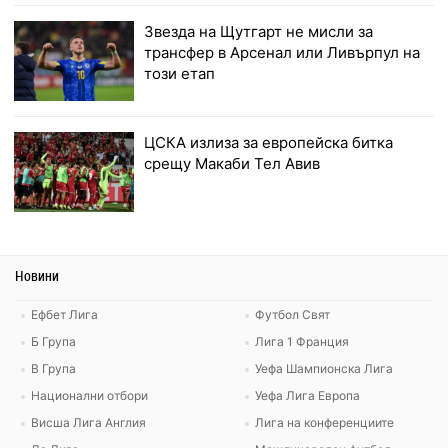
Звезда на Щутгарт не мисли за
трансфер в Арсенал или Ливърпул на
този етап
ЦСКА излиза за европейска битка
срещу Макаби Тел Авив
Новини
Ефбет Лига
Футбол Свят
Б Група
Лига 1 Франция
В Група
Уефа Шампионска Лига
Национални отбори
Уефа Лига Европа
Висша Лига Англия
Лига на конференциите