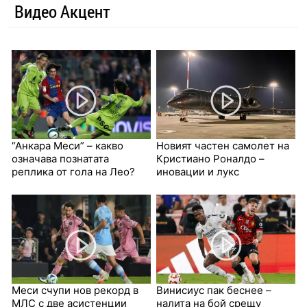
Видео Акцент
“Анкара Меси” – какво
Новият частен самолет на
означава познатата
Кристиано Роналдо –
реплика от гола на Лео?
иновации и лукс
Меси счупи нов рекорд в
Винисиус пак беснее –
МЛС с две асистенции
налита на бой срещу