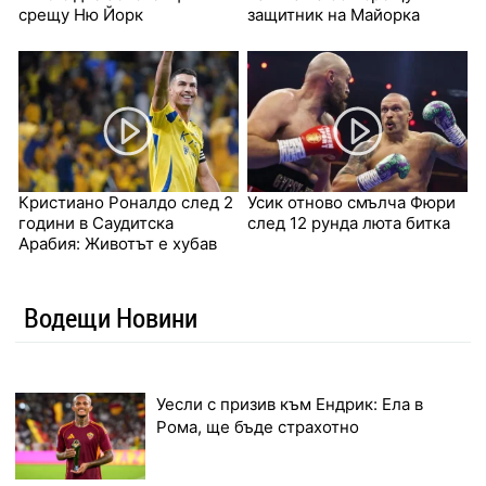
срещу Ню Йорк
защитник на Майорка
Кристиано Роналдо след 2
Усик отново смълча Фюри
години в Саудитска
след 12 рунда люта битка
Арабия: Животът е хубав
Водещи Новини
Уесли с призив към Ендрик: Ела в
Рома, ще бъде страхотно