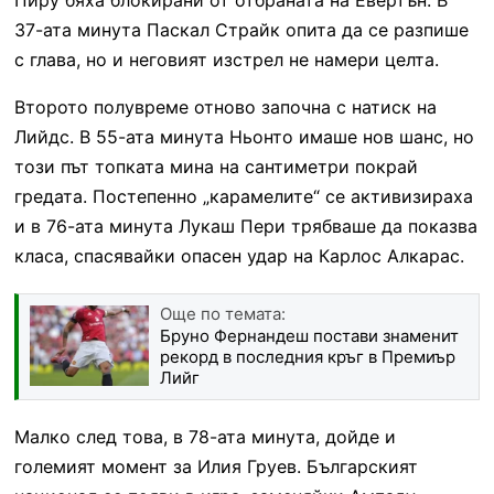
37-ата минута Паскал Страйк опита да се разпише
с глава, но и неговият изстрел не намери целта.
Второто полувреме отново започна с натиск на
Лийдс. В 55-ата минута Ньонто имаше нов шанс, но
този път топката мина на сантиметри покрай
гредата. Постепенно „карамелите“ се активизираха
и в 76-ата минута Лукаш Пери трябваше да показва
класа, спасявайки опасен удар на Карлос Алкарас.
Още по темата:
Бруно Фернандеш постави знаменит
рекорд в последния кръг в Премиър
Лийг
Малко след това, в 78-ата минута, дойде и
големият момент за Илия Груев. Българският