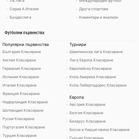
Ла Лига
Международен футбол
Сериа А Италия
Други спортове
Бундеслига
Коментари и анализи
Футболни първенства
Популярни първенства
Турнири
България Класиране
Шампионска лига Класиране
Англия Класиране
Лига Европа Класиране
Германия Класиране
Европейско Класиране
Испания Класиране
Копа Америка Класиране
Италия Класиране
Копа Либертадорес Класиране
Франция Класиране
Европа
Нидерландия Класиране
Австрия Класиране
Шотландия Класиране
Белгия Класиране
Русия Класиране
Беларус Класиране
Португалия Класиране
Босна и Херциговина Класиране
Турция Класиране
Гърция Класиране