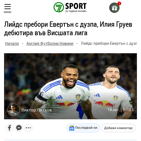
Skip
to
меню
content
Лийдс пребори Евертън с дузпа, Илия Груев
дебютира във Висшата лига
Начало
-
Англия Футболни Новини
-
Лийдс пребори Евертън с дузпа
Виктор Петков
19 авг. | 00:03
Последвай ни
Добави коментар