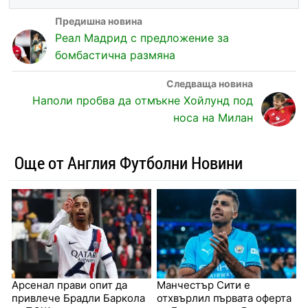
Реал Мадрид с предложение за
бомбастична размяна
Наполи пробва да отмъкне Хойлунд под
носа на Милан
Още от Англия Футболни Новини
Арсенал прави опит да
Манчестър Сити е
привлече Брадли Баркола
отхвърлил първата оферта