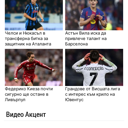
Челси и Нюкасъл в
Астън Вила иска да
трансферна битка за
привлече талант на
защитник на Аталанта
Барселона
Федерико Киеза почти
Грандове от Висшата лига
сигурно ще остане в
с интерес към крило на
Ливърпул
Ювентус
Видео Акцент