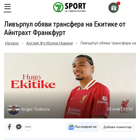
Skip
to
меню
content
Ливърпул обяви трансфера на Екитике от
Айнтрахт Франкфурт
Начало
-
Англия Футболни Новини
-
Ливърпул обяви трансфера на Е
Angel Todorov
23 юли | 22:14
Последвай ни
Добави коментар