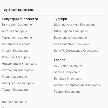
Футболни първенства
Популярни първенства
Турнири
България Класиране
Шампионска лига Класиране
Англия Класиране
Лига Европа Класиране
Германия Класиране
Европейско Класиране
Испания Класиране
Копа Америка Класиране
Италия Класиране
Копа Либертадорес Класиране
Франция Класиране
Европа
Нидерландия Класиране
Австрия Класиране
Шотландия Класиране
Белгия Класиране
Русия Класиране
Беларус Класиране
Португалия Класиране
Босна и Херциговина Класиране
Турция Класиране
Гърция Класиране
Дания Класиране