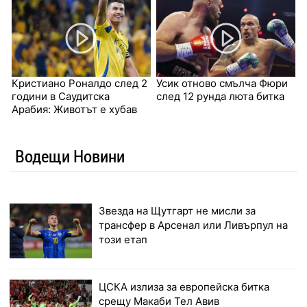
Кристиано Роналдо след 2
Усик отново смълча Фюри
години в Саудитска
след 12 рунда люта битка
Арабия: Животът е хубав
Водещи Новини
Звезда на Щутгарт не мисли за
трансфер в Арсенал или Ливърпул на
този етап
ЦСКА излиза за европейска битка
срещу Макаби Тел Авив