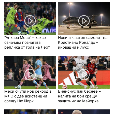
“Анкара Меси” – какво
Новият частен самолет на
означава познатата
Кристиано Роналдо –
реплика от гола на Лео?
иновации и лукс
Меси счупи нов рекорд в
Винисиус пак беснее –
МЛС с две асистенции
налита на бой срещу
срещу Ню Йорк
защитник на Майорка