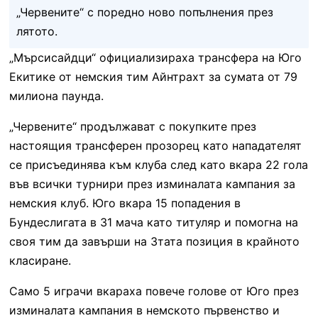
„Червените“ с поредно ново попълнения през
лятото.
„Мърсисайдци“ официализираха трансфера на Юго
Екитике от немския тим Айнтрахт за сумата от 79
милиона паунда.
„Червените“ продължават с покупките през
настоящия трансферен прозорец като нападателят
се присъединява към клуба след като вкара 22 гола
във всички турнири през изминалата кампания за
немския клуб. Юго вкара 15 попадения в
Бундеслигата в 31 мача като титуляр и помогна на
своя тим да завърши на 3тата позиция в крайното
класиране.
Само 5 играчи вкараха повече голове от Юго през
изминалата кампания в немското първенство и