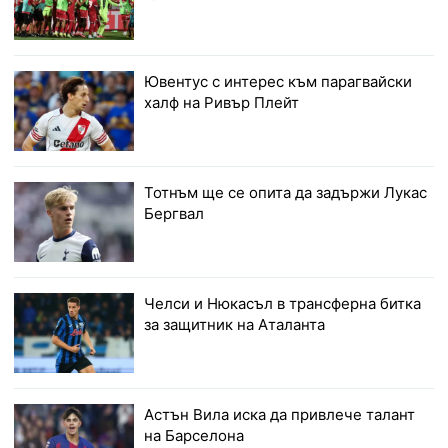
Ювентус с интерес към парагвайски
халф на Ривър Плейт
Тотнъм ще се опита да задържи Лукас
Бергвал
Челси и Нюкасъл в трансферна битка
за защитник на Аталанта
Астън Вила иска да привлече талант
на Барселона