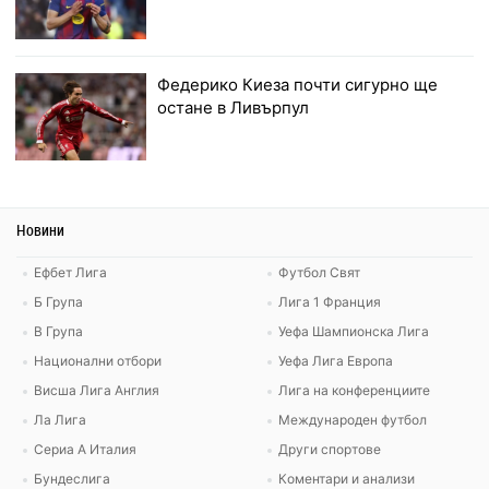
Федерико Киеза почти сигурно ще
остане в Ливърпул
Новини
Ефбет Лига
Футбол Свят
Б Група
Лига 1 Франция
В Група
Уефа Шампионска Лига
Национални отбори
Уефа Лига Европа
Висша Лига Англия
Лига на конференциите
Ла Лига
Международен футбол
Сериа А Италия
Други спортове
Бундеслига
Коментари и анализи