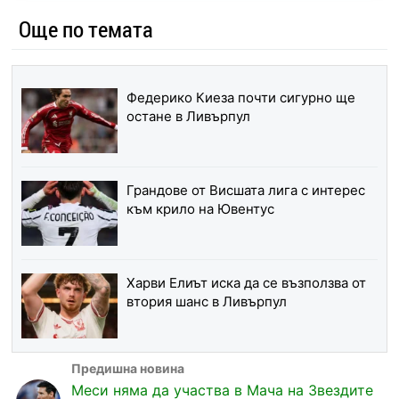
Още по темата
Федерико Киеза почти сигурно ще
остане в Ливърпул
Грандове от Висшата лига с интерес
към крило на Ювентус
Харви Елиът иска да се възползва от
втория шанс в Ливърпул
Меси няма да участва в Мача на Звездите