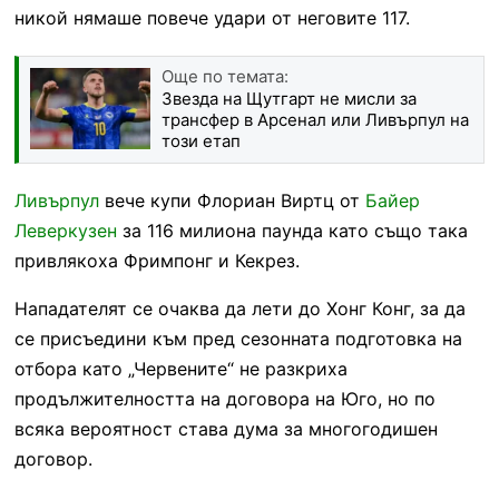
никой нямаше повече удари от неговите 117.
Още по темата:
Звезда на Щутгарт не мисли за
трансфер в Арсенал или Ливърпул на
този етап
Ливърпул
вече купи Флориан Виртц от
Байер
Леверкузен
за 116 милиона паунда като също така
привлякоха Фримпонг и Кекрез.
Нападателят се очаква да лети до Хонг Конг, за да
се присъедини към пред сезонната подготовка на
отбора като „Червените“ не разкриха
продължителността на договора на Юго, но по
всяка вероятност става дума за многогодишен
договор.