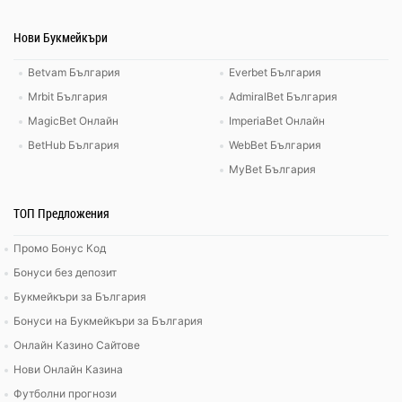
Нови Букмейкъри
Betvam България
Everbet България
Mrbit България
AdmiralBet България
MagicBet Онлайн
ImperiaBet Онлайн
BetHub България
WebBet България
MyBet България
ТОП Предложения
Промо Бонус Код
Бонуси без депозит
Букмейкъри за България
Бонуси на Букмейкъри за България
Онлайн Казино Сайтове
Нови Онлайн Казина
Футболни прогнози