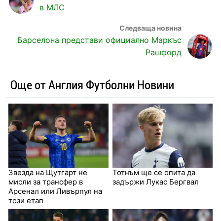
в МЛС
Барселона представи официално Маркъс
Рашфорд
Още от Англия Футболни Новини
Звезда на Щутгарт не
Тотнъм ще се опита да
мисли за трансфер в
задържи Лукас Бергвал
Арсенал или Ливърпул на
този етап