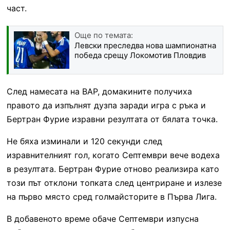
част.
Още по темата:
Левски преследва нова шампионатна
победа срещу Локомотив Пловдив
След намесата на ВАР, домакините получиха
правото да изпълнят дузпа заради игра с ръка и
Бертран Фурие изравни резултата от бялата точка.
Не бяха изминали и 120 секунди след
изравнителният гол, когато Септември вече водеха
в резултата. Бертран Фурие отново реализира като
този път отклони топката след центриране и излезе
на първо място сред голмайсторите в Първа Лига.
В добавеното време обаче Септември изпусна