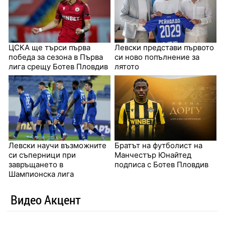
ЦСКА ще търси първа
Левски представи първото
победа за сезона в Първа
си ново попълнение за
лига срещу Ботев Пловдив
лятото
Левски научи възможните
Братът на футболист на
си съперници при
Манчестър Юнайтед
завръщането в
подписа с Ботев Пловдив
Шампионска лига
Видео Акцент