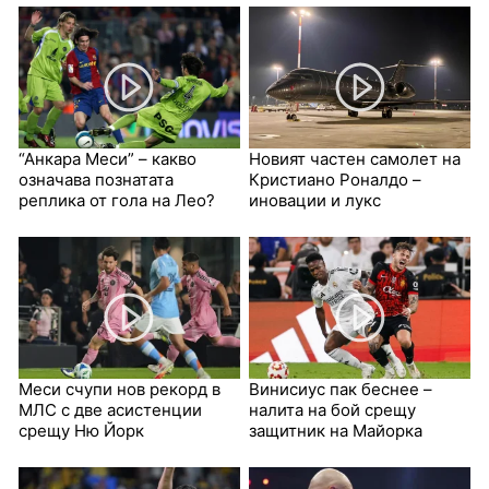
“Анкара Меси” – какво
Новият частен самолет на
означава познатата
Кристиано Роналдо –
реплика от гола на Лео?
иновации и лукс
Меси счупи нов рекорд в
Винисиус пак беснее –
МЛС с две асистенции
налита на бой срещу
срещу Ню Йорк
защитник на Майорка