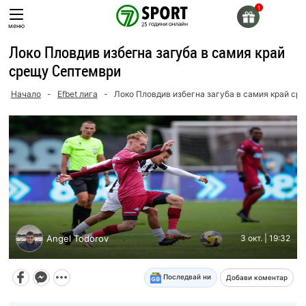
Skip
to
меню
content
Локо Пловдив избегна загуба в самия край
срещу Септември
Начало
-
Efbet лига
-
Локо Пловдив избегна загуба в самия край ср
Angel Todorov
3 окт. | 19:32
Последвай ни
Добави коментар