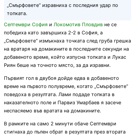
„Смърфовете“ изравниха с последния удар по
топката.
Септември София
и
Локомотив Пловдив
не се
победиха като завършиха 2-2 в София, а
„Смърфовете“ измъкнаха точката след груба грешка
на вратаря на домакините в последните секунди на
добавеното време, който изпусна топката и Лукас
Риян беше на точното място, за да изравни.
Първият гол в двубоя дойде едва в добавеното
време на първото полувреме, когато „Смърфовете“
поведоха в резултата. Лами подаде топката в
наказателното поле и Парвиз Умарбаев я засече
неспасяемо във вратата на домакините.
В рамките на само 2 минути обаче Септември
стигнаха до пълен обрат в резултата през втората