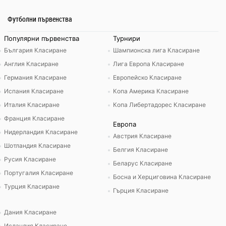
Футболни първенства
Популярни първенства
Турнири
България Класиране
Шампионска лига Класиране
Англия Класиране
Лига Европа Класиране
Германия Класиране
Европейско Класиране
Испания Класиране
Копа Америка Класиране
Италия Класиране
Копа Либертадорес Класиране
Франция Класиране
Европа
Нидерландия Класиране
Австрия Класиране
Шотландия Класиране
Белгия Класиране
Русия Класиране
Беларус Класиране
Португалия Класиране
Босна и Херциговина Класиране
Турция Класиране
Гърция Класиране
Дания Класиране
Исландия Класиране