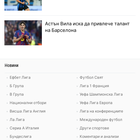
Астън Вила иска да привлече талант
на Барселона
Новини
Ефбет Лига
Футбол Свят
Б Група
Лига 1 Франция
В Група
Уефа Шампионска Лига
Национални отбори
Уефа Лига Европа
Висша Лига Англия
Лига на конференциите
Ла Лига
Международен футбол
Сериа А Италия
Други спортове
Бундеслига
Коментари и анализи