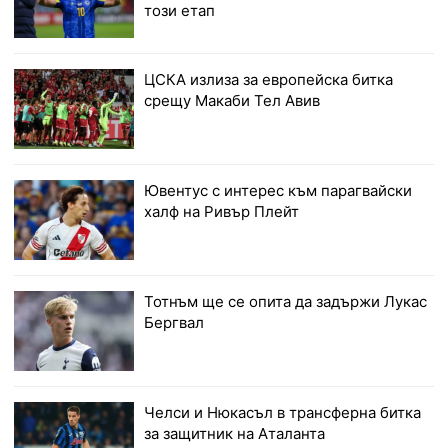
този етап
ЦСКА излиза за европейска битка
срещу Макаби Тел Авив
Ювентус с интерес към парагвайски
халф на Ривър Плейт
Тотнъм ще се опита да задържи Лукас
Бергвал
Челси и Нюкасъл в трансферна битка
за защитник на Аталанта