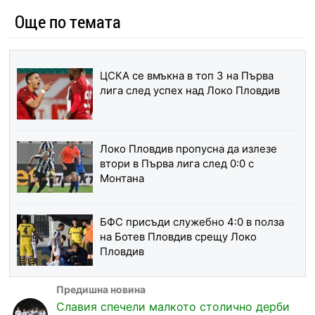
Още по темата
ЦСКА се вмъкна в топ 3 на Първа
лига след успех над Локо Пловдив
Локо Пловдив пропусна да излезе
втори в Първа лига след 0:0 с
Монтана
БФС присъди служебно 4:0 в полза
на Ботев Пловдив срещу Локо
Пловдив
Славия спечели малкото столично дерби