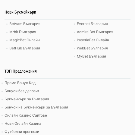
Нови Букмейкъри
Betvam България
Everbet България
Mrbit България
AdmiralBet България
MagicBet Онлайн
ImperiaBet Онлайн
BetHub България
WebBet България
MyBet България
ТОП Предложения
Промо Бонус Код
Бонуси без депозит
Букмейкъри за България
Бонуси на Букмейкъри за България
Онлайн Казино Сайтове
Нови Онлайн Казина
Футболни прогнози