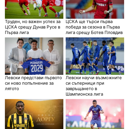
Труден, но важен успех за
ЦСКА ще търси първа
ЦСКА срещу Дунав Русе в
победа за сезона в Първа
Първа лига
лига срещу Ботев Пловдив
Левски представи първото
Левски научи възможните
си ново попълнение за
си съперници при
лятото
завръщането в
Шампионска лига