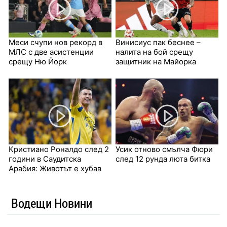
Меси счупи нов рекорд в
Винисиус пак беснее –
МЛС с две асистенции
налита на бой срещу
срещу Ню Йорк
защитник на Майорка
Кристиано Роналдо след 2
Усик отново смълча Фюри
години в Саудитска
след 12 рунда люта битка
Арабия: Животът е хубав
Водещи Новини