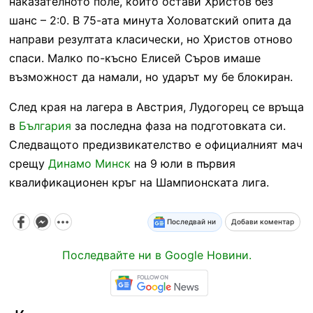
наказателното поле, който остави Христов без
шанс – 2:0. В 75-ата минута Холоватский опита да
направи резултата класически, но Христов отново
спаси. Малко по-късно Елисей Съров имаше
възможност да намали, но ударът му бе блокиран.
След края на лагера в Австрия, Лудогорец се връща
в
България
за последна фаза на подготовката си.
Следващото предизвикателство е официалният мач
срещу
Динамо Минск
на 9 юли в първия
квалификационен кръг на Шампионската лига.
Последвай ни
Добави коментар
Последвайте ни в Google Новини.