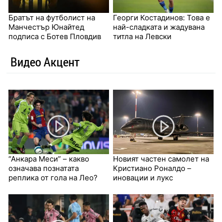
Братът на футболист на
Георги Костадинов: Това е
Манчестър Юнайтед
най-сладката и жадувана
подписа с Ботев Пловдив
титла на Левски
Видео Акцент
“Анкара Меси” – какво
Новият частен самолет на
означава познатата
Кристиано Роналдо –
реплика от гола на Лео?
иновации и лукс