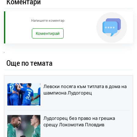
Коментари
Напишете коментар
Коментирай
Още по темата
Левски посяга към титлата в дома на
шампиона Лудогорец
Лудогорец без право на грешка
срещу Локомотив Пловдив