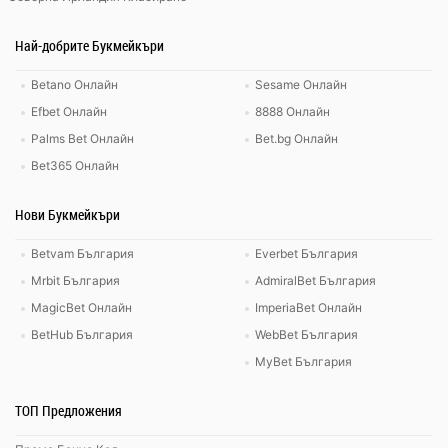
Най-добрите Букмейкъри
Betano Онлайн
Sesame Онлайн
Efbet Онлайн
8888 Онлайн
Palms Bet Онлайн
Bet.bg Онлайн
Bet365 Онлайн
Нови Букмейкъри
Betvam България
Everbet България
Mrbit България
AdmiralBet България
MagicBet Онлайн
ImperiaBet Онлайн
BetHub България
WebBet България
MyBet България
ТОП Предложения