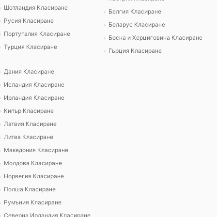
Шотландия Класиране
Белгия Класиране
Русия Класиране
Беларус Класиране
Португалия Класиране
Босна и Херциговина Класиране
Турция Класиране
Гърция Класиране
Дания Класиране
Исландия Класиране
Ирландия Класиране
Кипър Класиране
Латвия Класиране
Литва Класиране
Македония Класиране
Молдова Класиране
Норвегия Класиране
Полша Класиране
Румъния Класиране
Северна Ирландия Класиране