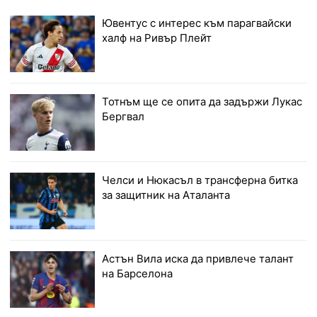
Ювентус с интерес към парагвайски
халф на Ривър Плейт
Тотнъм ще се опита да задържи Лукас
Бергвал
Челси и Нюкасъл в трансферна битка
за защитник на Аталанта
Астън Вила иска да привлече талант
на Барселона