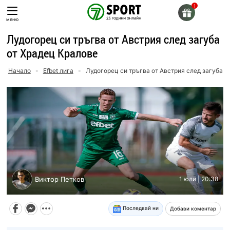
Skip
to
меню
content
Лудогорец си тръгва от Австрия след загуба
от Храдец Кралове
Начало
-
Efbet лига
-
Лудогорец си тръгва от Австрия след загуба о
Виктор Петков
1 юли | 20:38
Последвай ни
Добави коментар