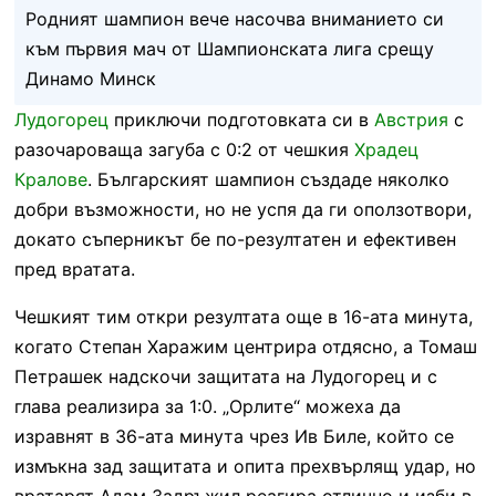
Родният шампион вече насочва вниманието си
към първия мач от Шампионската лига срещу
Динамо Минск
Лудогорец
приключи подготовката си в
Австрия
с
разочароваща загуба с 0:2 от чешкия
Храдец
Кралове
. Българският шампион създаде няколко
добри възможности, но не успя да ги оползотвори,
докато съперникът бе по-резултатен и ефективен
пред вратата.
Чешкият тим откри резултата още в 16-ата минута,
когато Степан Харажим центрира отдясно, а Томаш
Петрашек надскочи защитата на Лудогорец и с
глава реализира за 1:0. „Орлите“ можеха да
изравнят в 36-ата минута чрез Ив Биле, който се
измъкна зад защитата и опита прехвърлящ удар, но
вратарят Адам Задръжил реагира отлично и изби в