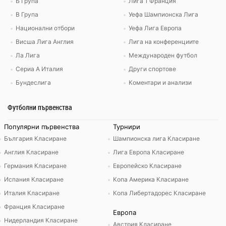
Б Група
Лига 1 Франция
В Група
Уефа Шампионска Лига
Национални отбори
Уефа Лига Европа
Висша Лига Англия
Лига на конференциите
Ла Лига
Международен футбол
Сериа А Италия
Други спортове
Бундеслига
Коментари и анализи
Футболни първенства
Популярни първенства
Турнири
България Класиране
Шампионска лига Класиране
Англия Класиране
Лига Европа Класиране
Германия Класиране
Европейско Класиране
Испания Класиране
Копа Америка Класиране
Италия Класиране
Копа Либертадорес Класиране
Франция Класиране
Европа
Нидерландия Класиране
Австрия Класиране