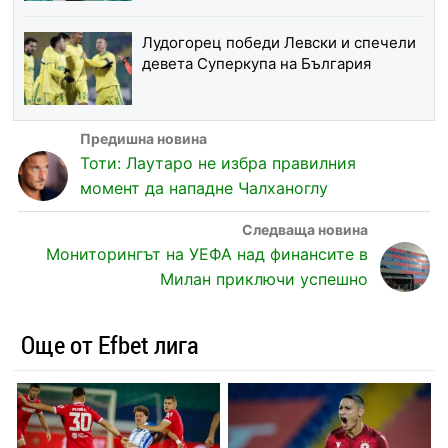
Лудогорец победи Левски и спечели
девета Суперкупа на България
Тоти: Лаутаро не избра правилния
момент да нападне Чалханоглу
Мониторингът на УЕФА над финансите в
Милан приключи успешно
Още от Efbet лига