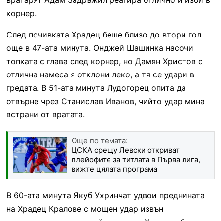
корнер.
След почивката Храдец беше близо до втори гол
още в 47-ата минута. Онджей Шашинка насочи
топката с глава след корнер, но Дамян Христов с
отлична намеса я отклони леко, а тя се удари в
гредата. В 51-ата минута Лудогорец опита да
отвърне чрез Станислав Иванов, чийто удар мина
встрани от вратата.
Още по темата:
ЦСКА срещу Левски откриват
плейофите за титлата в Първа лига,
вижте цялата програма
В 60-ата минута Якуб Ухринчат удвои преднината
на Храдец Кралове с мощен удар извън