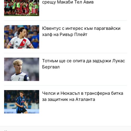
срещу Макаби Тел Авив
Ювентус с интерес към парагвайски
халф на Ривър Плейт
Тотнъм ще се опита да задържи Лукас
Бергвал
Челси и Нюкасъл в трансферна битка
за защитник на Аталанта