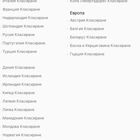
Италия Класиране
Копа Либертадорес Класиране
Франция Класиране
Европа
Нидерландия Класиране
Австрия Класиране
Шотландия Класиране
Белгия Класиране
Русия Класиране
Беларус Класиране
Португалия Класиране
Босна и Херциговина Класиране
Турция Класиране
Гърция Класиране
Дания Класиране
Исландия Класиране
Ирландия Класиране
Кипър Класиране
Латвия Класиране
Литва Класиране
Македония Класиране
Молдова Класиране
Норвегия Класиране