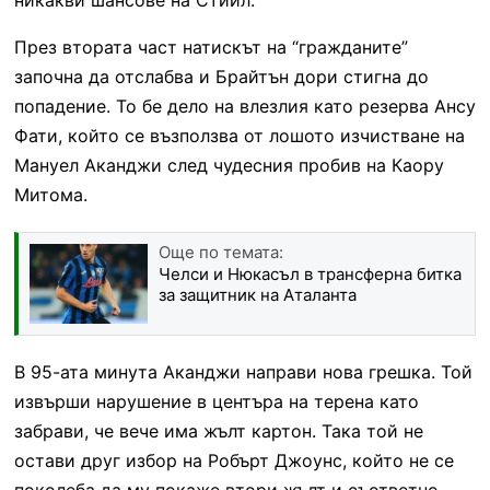
През втората част натискът на “гражданите”
започна да отслабва и Брайтън дори стигна до
попадение. То бе дело на влезлия като резерва Ансу
Фати, който се възползва от лошото изчистване на
Мануел Аканджи след чудесния пробив на Каору
Митома.
Още по темата:
Челси и Нюкасъл в трансферна битка
за защитник на Аталанта
В 95-ата минута Аканджи направи нова грешка. Той
извърши нарушение в центъра на терена като
забрави, че вече има жълт картон. Така той не
остави друг избор на Робърт Джоунс, който не се
поколеба да му покаже втори жълт и съответно