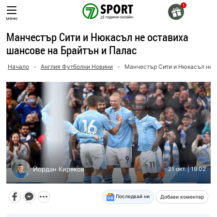
Skip
to
меню
content
Манчестър Сити и Нюкасъл не оставиха
шансове на Брайтън и Палас
Начало
-
Англия Футболни Новини
-
Манчестър Сити и Нюкасъл не о
Йордан Киряков
21 окт. | 19:02
Последвай ни
Добави коментар