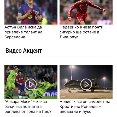
Астън Вила иска да
Федерико Киеза почти
привлече талант на
сигурно ще остане в
Барселона
Ливърпул
Видео Акцент
“Анкара Меси” – какво
Новият частен самолет на
означава познатата
Кристиано Роналдо –
реплика от гола на Лео?
иновации и лукс