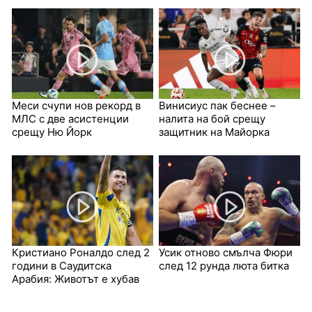
Меси счупи нов рекорд в
Винисиус пак беснее –
МЛС с две асистенции
налита на бой срещу
срещу Ню Йорк
защитник на Майорка
Кристиано Роналдо след 2
Усик отново смълча Фюри
години в Саудитска
след 12 рунда люта битка
Арабия: Животът е хубав