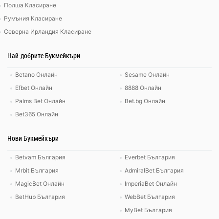
Полша Класиране
Румъния Класиране
Северна Ирландия Класиране
Най-добрите Букмейкъри
Betano Онлайн
Sesame Онлайн
Efbet Онлайн
8888 Онлайн
Palms Bet Онлайн
Bet.bg Онлайн
Bet365 Онлайн
Нови Букмейкъри
Betvam България
Everbet България
Mrbit България
AdmiralBet България
MagicBet Онлайн
ImperiaBet Онлайн
BetHub България
WebBet България
MyBet България