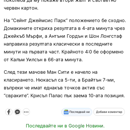
червен картон.
На “Сейнт Джеймсис Парк” положението бе сходно.
Домакините откриха резултата в 4-ата минута чрез
Джейкъб Мърфи, а Антъни Гордън и Шон Лонгстаф
направиха резултата класически в последните
минути на първата част. Крайното 4:0 бе оформено
от Калъм Уилсън в 66-ата минута.
След тези мачове Ман Сити е начело на
класирането. Нюкасъл са 5-ти, а Брайтън 7-ми,
въпреки че имат еднакъв точков актив със
“свраките”. Крисъл Палас пък заема 10-ата позиция.
Последвай ни
Добави коментар
Последвайте ни в Google Новини.