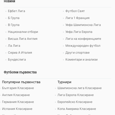
Новини
Ефбет Лига
Футбол Свят
Б Група
Лига 1 Франция
В Група
Уефа Шампионска Лига
Национални отбори
Уефа Лига Европа
Висша Лига Англия
Лига на конференциите
Ла Лига
Международен футбол
Сериа А Италия
Други спортове
Бундеслига
Коментари и анализи
Футболни първенства
Популярни първенства
Турнири
България Класиране
Шампионска лига Класиране
Англия Класиране
Лига Европа Класиране
Германия Класиране
Европейско Класиране
Испания Класиране
Копа Америка Класиране