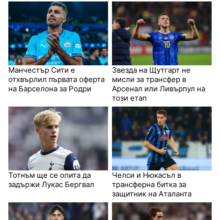
Манчестър Сити е
Звезда на Щутгарт не
отхвърлил първата оферта
мисли за трансфер в
на Барселона за Родри
Арсенал или Ливърпул на
този етап
Тотнъм ще се опита да
Челси и Нюкасъл в
задържи Лукас Бергвал
трансферна битка за
защитник на Аталанта