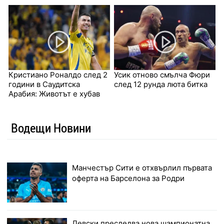
Кристиано Роналдо след 2
Усик отново смълча Фюри
години в Саудитска
след 12 рунда люта битка
Арабия: Животът е хубав
Водещи Новини
Манчестър Сити е отхвърлил първата
оферта на Барселона за Родри
Левски преследва нова шампионатна