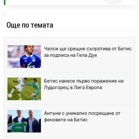
Още по темата
Челси ще срещне съпротива от Бетис
за подписа на Гела Дуе
Бетис нанесе първо поражение на
Лудогорец в Лига Европа
Антъни с уникално посрещане от
феновете на Бетис