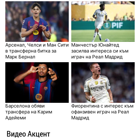
Арсенал, Челси и Ман Сити
Манчестър Юнайтед
в трансферна битка за
засилва интереса си към
Марк Бернал
играч на Реал Мадрид
Барселона обяви
Фиорентина с интерес към
трансфера на Карим
офанзивен играч на Реал
Адейеми
Мадрид
Видео Акцент