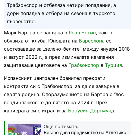
Трабзонспор и отбеляза четири попадения, а
дори попадна в отбора на сезона в турското
първенство.
Марк Бартра се завърна в
Реал Бетис
, както
обявиха от клуба. Юношата на
Барселона
се
състезаваше за „зелено-белите“ между януари 2018
и август 2022 г., а през изминалата кампания
защитаваше цветовете на
Трабзонспор
в
Турция
.
Испанският централен бранител прекрати
контракта си с Трабзонспор, за да се завърне в
своята родина. Споразумението на Бартра с “лос
вердибланкос” е до лятото на 2024 г. През
кариерата си е играл и за
Борусия Дортмунд
.
Още по темата:
Betano дава предимство на Атлетико