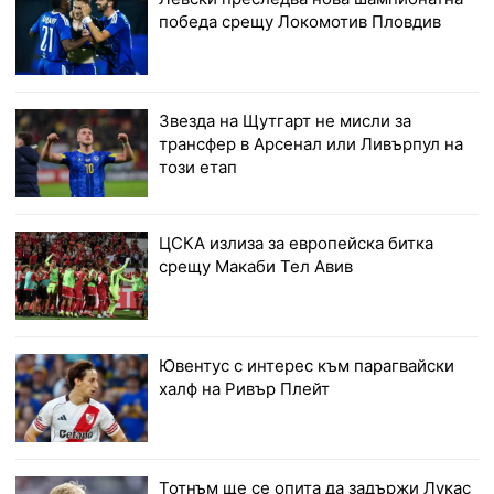
победа срещу Локомотив Пловдив
Звезда на Щутгарт не мисли за
трансфер в Арсенал или Ливърпул на
този етап
ЦСКА излиза за европейска битка
срещу Макаби Тел Авив
Ювентус с интерес към парагвайски
халф на Ривър Плейт
Тотнъм ще се опита да задържи Лукас