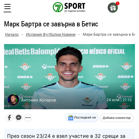
Skip
to
меню
content
Марк Бартра се завърна в Бетис
Начало
-
Испания Футболни Новини
-
Марк Бартра се завърна в Бет
Антонио Коларов
24 юли | 21:10
Последвай ни
Добави коментар
През сезон 23/24 е взел участие в 32 срещи за