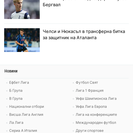
Бергвал
Челси и Нюкасъл в трансферна битка
за защитник на Аталанта
Новини
Ефбет Лига
Футбол Свят
Б Група
Лига 1 Франция
В Група
Уефа Шампионска Лига
Национални отбори
Уефа Лига Европа
Висша Лига Англия
Лига на конференциите
Ла Лига
Международен футбол
Сериа А Италия
Други спортове