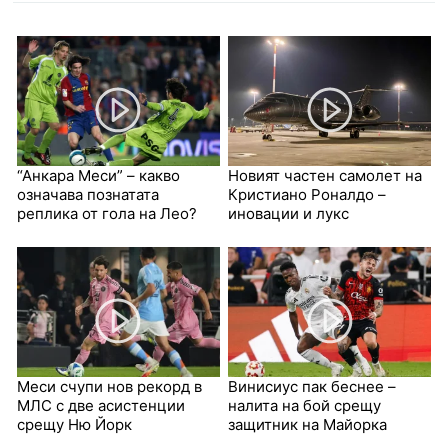
“Анкара Меси” – какво
Новият частен самолет на
означава познатата
Кристиано Роналдо –
реплика от гола на Лео?
иновации и лукс
Меси счупи нов рекорд в
Винисиус пак беснее –
МЛС с две асистенции
налита на бой срещу
срещу Ню Йорк
защитник на Майорка