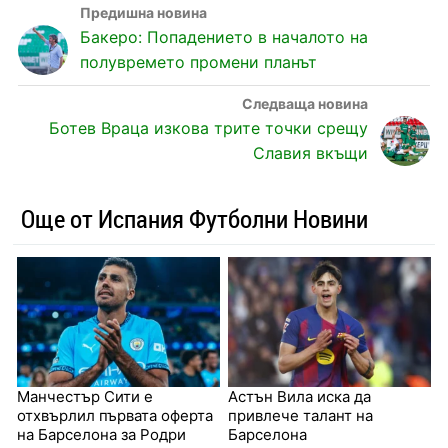
Бакеро: Попадението в началото на
полувремето промени планът
Ботев Враца изкова трите точки срещу
Славия вкъщи
Още от Испания Футболни Новини
Манчестър Сити е
Астън Вила иска да
отхвърлил първата оферта
привлече талант на
на Барселона за Родри
Барселона