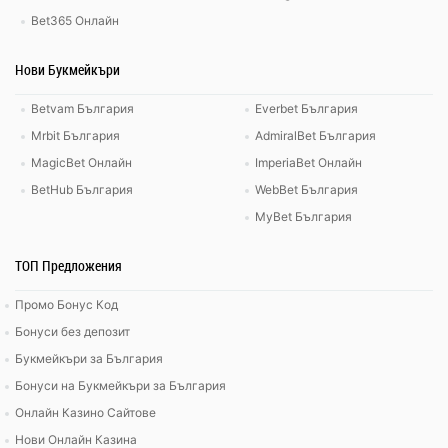
Bet365 Онлайн
Нови Букмейкъри
Betvam България
Everbet България
Mrbit България
AdmiralBet България
MagicBet Онлайн
ImperiaBet Онлайн
BetHub България
WebBet България
MyBet България
ТОП Предложения
Промо Бонус Код
Бонуси без депозит
Букмейкъри за България
Бонуси на Букмейкъри за България
Онлайн Казино Сайтове
Нови Онлайн Казина