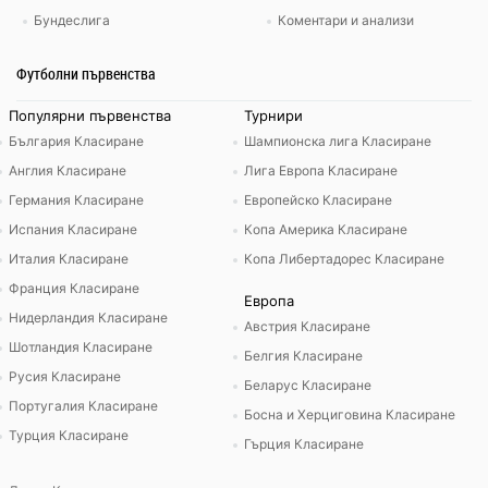
Бундеслига
Коментари и анализи
Футболни първенства
Популярни първенства
Турнири
България Класиране
Шампионска лига Класиране
Англия Класиране
Лига Европа Класиране
Германия Класиране
Европейско Класиране
Испания Класиране
Копа Америка Класиране
Италия Класиране
Копа Либертадорес Класиране
Франция Класиране
Европа
Нидерландия Класиране
Австрия Класиране
Шотландия Класиране
Белгия Класиране
Русия Класиране
Беларус Класиране
Португалия Класиране
Босна и Херциговина Класиране
Турция Класиране
Гърция Класиране