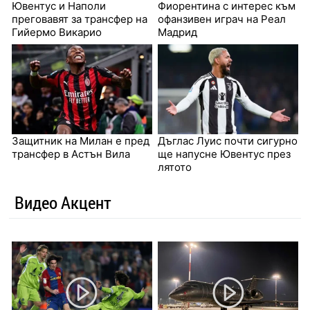
Ювентус и Наполи
Фиорентина с интерес към
преговавят за трансфер на
офанзивен играч на Реал
Гийермо Викарио
Мадрид
Защитник на Милан е пред
Дъглас Луис почти сигурно
трансфер в Астън Вила
ще напусне Ювентус през
лятото
Видео Акцент