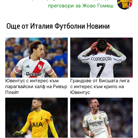
преговори за Жоао Гомеш
Още от Италия Футболни Новини
Ювентус с интерес към
Грандове от Висшата лига
парагвайски халф на Ривър
с интерес към крило на
Плейт
Ювентус