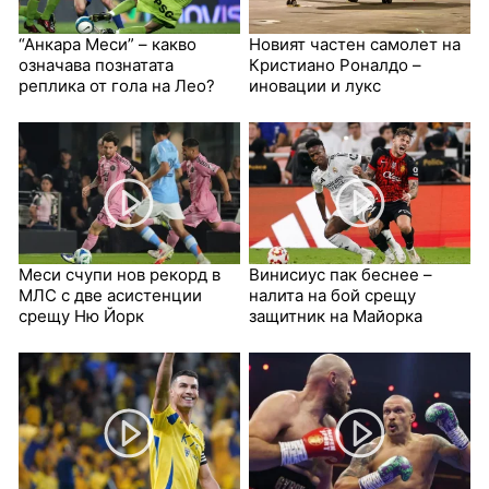
“Анкара Меси” – какво
Новият частен самолет на
означава познатата
Кристиано Роналдо –
реплика от гола на Лео?
иновации и лукс
Меси счупи нов рекорд в
Винисиус пак беснее –
МЛС с две асистенции
налита на бой срещу
срещу Ню Йорк
защитник на Майорка