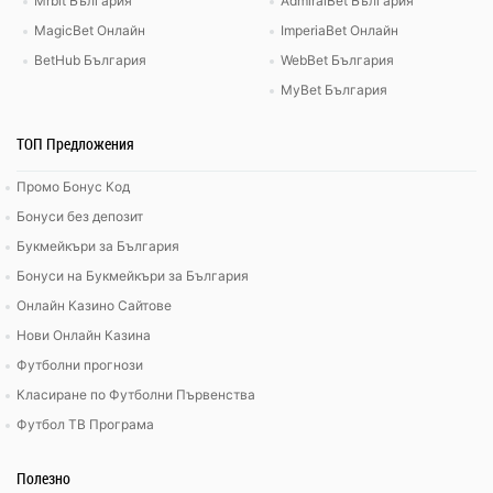
Mrbit България
AdmiralBet България
MagicBet Онлайн
ImperiaBet Онлайн
BetHub България
WebBet България
MyBet България
ТОП Предложения
Промо Бонус Код
Бонуси без депозит
Букмейкъри за България
Бонуси на Букмейкъри за България
Онлайн Казино Сайтове
Нови Онлайн Казина
Футболни прогнози
Класиране по Футболни Първенства
Футбол ТВ Програма
Полезно