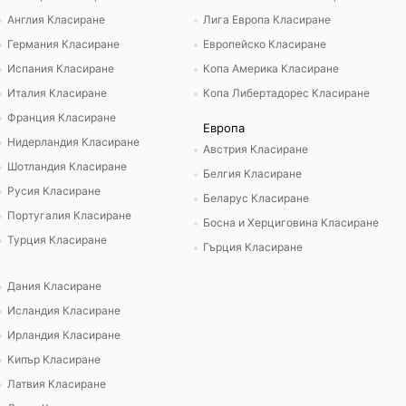
Англия Класиране
Лига Европа Класиране
Германия Класиране
Европейско Класиране
Испания Класиране
Копа Америка Класиране
Италия Класиране
Копа Либертадорес Класиране
Франция Класиране
Европа
Нидерландия Класиране
Австрия Класиране
Шотландия Класиране
Белгия Класиране
Русия Класиране
Беларус Класиране
Португалия Класиране
Босна и Херциговина Класиране
Турция Класиране
Гърция Класиране
Дания Класиране
Исландия Класиране
Ирландия Класиране
Кипър Класиране
Латвия Класиране