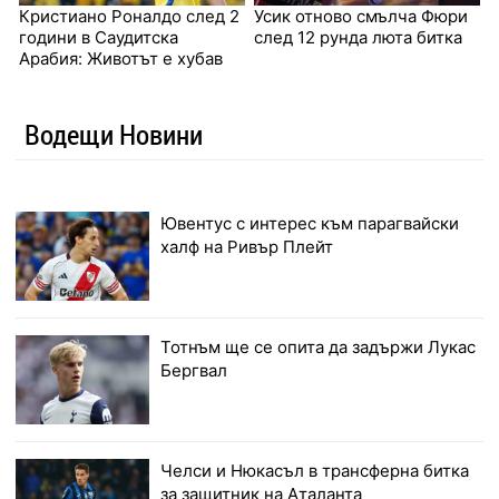
Кристиано Роналдо след 2
Усик отново смълча Фюри
години в Саудитска
след 12 рунда люта битка
Арабия: Животът е хубав
Водещи Новини
Ювентус с интерес към парагвайски
халф на Ривър Плейт
Тотнъм ще се опита да задържи Лукас
Бергвал
Челси и Нюкасъл в трансферна битка
за защитник на Аталанта