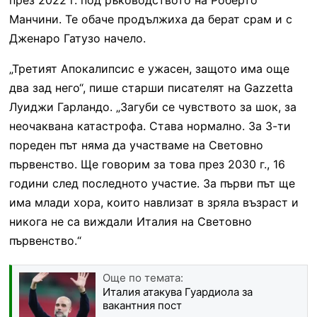
Манчини. Те обаче продължиха да берат срам и с
Дженаро Гатузо начело.
„Третият Апокалипсис е ужасен, защото има още
два зад него“, пише старши писателят на Gazzetta
Луиджи Гарландо. „Загуби се чувството за шок, за
неочаквана катастрофа. Става нормално. За 3-ти
пореден път няма да участваме на Световно
първенство. Ще говорим за това през 2030 г., 16
години след последното участие. За първи път ще
има млади хора, които навлизат в зряла възраст и
никога не са виждали Италия на Световно
първенство.“
Още по темата:
Италия атакува Гуардиола за
вакантния пост