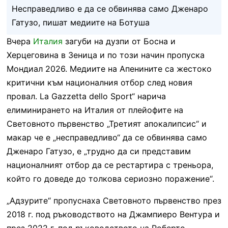
Несправедливо е да се обвинява само Дженаро
Гатузо, пишат медиите на Ботуша
Вчера
Италия
загуби на дузпи от Босна и
Херцеговина в Зеница и по този начин пропуска
Мондиал 2026. Медиите на Апенините са жестоко
критични към националния отбор след новия
провал. La Gazzetta dello Sport“ нарича
елиминирането на Италия от плейофите на
Световното първенство „Третият апокалипсис“ и
макар че е „несправедливо“ да се обвинява само
Дженаро Гатузо, е „трудно да си представим
националният отбор да се рестартира с треньора,
който го доведе до толкова сериозно поражение“.
„Адзурите“ пропуснаха Световното първенство през
2018 г. под ръководството на Джампиеро Вентура и
през 2022 г. под ръководството на Роберто