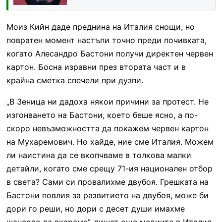
Моиз Кийн даде преднина на Италия снощи, но
повратен момент настъпи точно преди почивката,
когато Алесандро Бастони получи директен червен
картон. Босна изравни през втората част и в
крайна сметка спечели при дузпи.
„В Зеница ни дадоха някои причини за протест. Не
изгонването на Бастони, което беше ясно, а по-
скоро невъзможността да покажем червен картон
на Мухаремович. Но хайде, ние сме Италия. Можем
ли наистина да се вкопчваме в толкова малки
детайли, когато сме срещу 71-ия национален отбор
в света? Сами си провалихме двубоя. Грешката на
Бастони повлия за развитието на двубоя, може би
дори го реши, но дори с десет души имахме
шансове да вкараме”, пишат още медиите в Италия.