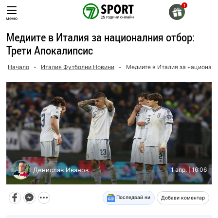
Skip
to
меню
content
Медиите в Италия за националния отбор:
Трети Апокалипсис
Начало
-
Италия Футболни Новини
-
Медиите в Италия за националн
Денислав Иванов
1 апр. | 16:06
Последвай ни
Добави коментар