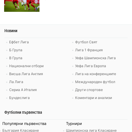
Новини
Ефбет Лига
Футбол Свят
Б Група
Лига 1 Франция
В Група
Уефа Шампионска Лига
Национални отбори
Уефа Лига Европа
Висша Лига Англия
Лига на конференциите
Ла Лига
Международен футбол
Сериа А Италия
Други спортове
Бундеслига
Коментари и анализи
Футболни първенства
Популярни първенства
Турнири
България Класиране
Шампионска лига Класиране