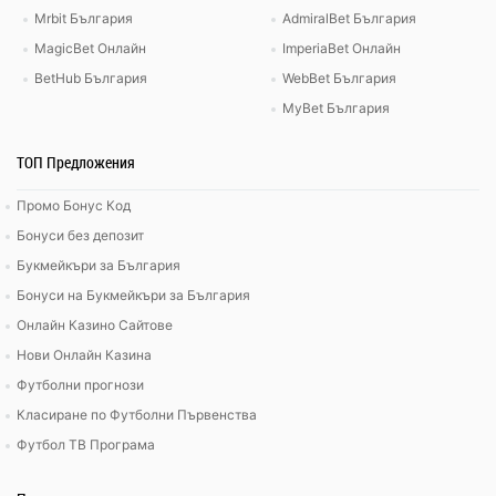
Mrbit България
AdmiralBet България
MagicBet Онлайн
ImperiaBet Онлайн
BetHub България
WebBet България
MyBet България
ТОП Предложения
Промо Бонус Код
Бонуси без депозит
Букмейкъри за България
Бонуси на Букмейкъри за България
Онлайн Казино Сайтове
Нови Онлайн Казина
Футболни прогнози
Класиране по Футболни Първенства
Футбол ТВ Програма