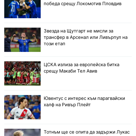
победа срещу Локомотив Пловдив
Звезда на Щутгарт не мисли за
трансфер в Арсенал или Ливърпул на
този етап
ЦСКА излиза за европейска битка
срещу Макаби Тел Авив
Ювентус с интерес към парагвайски
халф на Ривър Плейт
Тотнъм ще се опита да задържи Лукас