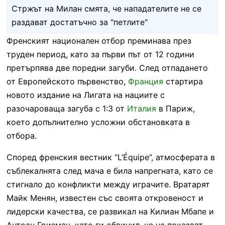
Стржът на Милан смята, че нападателите не се
раздават достатъчно за "петлите"
Френският национален отбор преминава през
труден период, като за първи път от 12 години
претърпява две поредни загуби. След отпадането
от Европейското първенство,
Франция
стартира
новото издание на Лигата на нациите с
разочароваща загуба с 1:3 от
Италия
в Париж,
което допълнително усложни обстановката в
отбора.
Според френския вестник “L’Équipe”, атмосферата в
съблекалнята след мача е била напрегната, като се
стигнало до конфликти между играчите. Вратарят
Майк Менян, известен със своята откровеност и
лидерски качества, се развикал на Килиан Мбапе и
Антоан Гризман, като ги обвинил, че не показват