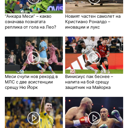
“Анкара Меси” – какво
Новият частен самолет на
означава познатата
Кристиано Роналдо –
реплика от гола на Лео?
иновации и лукс
Меси счупи нов рекорд в
Винисиус пак беснее –
МЛС с две асистенции
налита на бой срещу
срещу Ню Йорк
защитник на Майорка