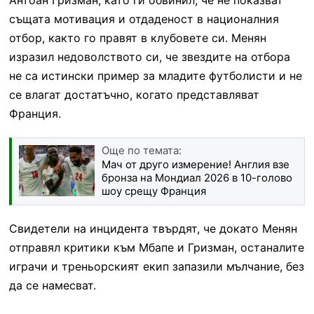
същата мотивация и отдаденост в националния
отбор, както го правят в клубовете си. Менян
изразил недоволството си, че звездите на отбора
не са истински пример за младите футболисти и не
се влагат достатъчно, когато представляват
Франция.
Още по темата:
Мач от друго измерение! Англия взе
бронза на Мондиал 2026 в 10-голово
шоу срещу Франция
Свидетели на инцидента твърдят, че докато Менян
отправял критики към Мбапе и Гризман, останалите
играчи и треньорският екип запазили мълчание, без
да се намесват.