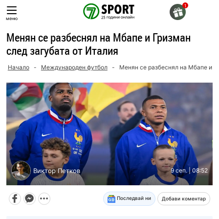
Skip
to
меню
content
Менян се разбеснял на Мбапе и Гризман
след загубата от Италия
Начало
-
Международен футбол
-
Менян се разбеснял на Мбапе и Г
Виктор Петков
9 сеп. | 08:52
Последвай ни
Добави коментар