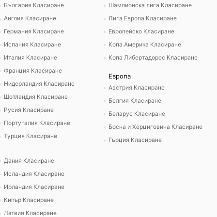
България Класиране
Шампионска лига Класиране
Англия Класиране
Лига Европа Класиране
Германия Класиране
Европейско Класиране
Испания Класиране
Копа Америка Класиране
Италия Класиране
Копа Либертадорес Класиране
Франция Класиране
Европа
Нидерландия Класиране
Австрия Класиране
Шотландия Класиране
Белгия Класиране
Русия Класиране
Беларус Класиране
Португалия Класиране
Босна и Херциговина Класиране
Турция Класиране
Гърция Класиране
Дания Класиране
Исландия Класиране
Ирландия Класиране
Кипър Класиране
Латвия Класиране