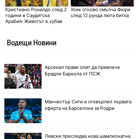
Кристиано Роналдо след 2
Усик отново смълча Фюри
години в Саудитска
след 12 рунда люта битка
Арабия: Животът е хубав
Водещи Новини
Арсенал прави опит да привлече
Брадли Баркола от ПСЖ
Манчестър Сити е отхвърлил първата
оферта на Барселона за Родри
Левски преследва нова шампионатна