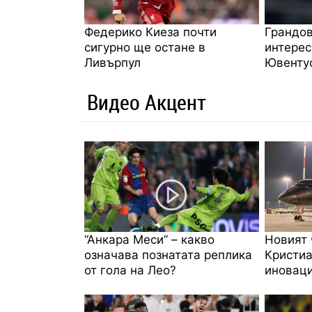
Федерико Киеза почти
Грандов
сигурно ще остане в
интерес
Ливърпул
Ювенту
Видео Акцент
“Анкара Меси” – какво
Новият 
означава познатата реплика
Кристиа
от гола на Лео?
иноваци