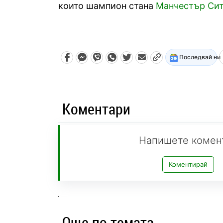
които шампион стана
Манчестър Си
Последвай ни
Коментари
Напишете комен
Коментирай
Още по темата