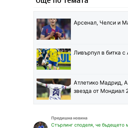
Арсенал, Челси и М
Ливърпул в битка с
Атлетико Мадрид, А
звезда от Мондиал 
Стърлинг споделя, че бъдещето 