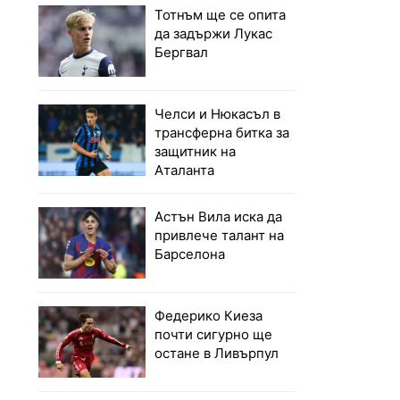
Тотнъм ще се опита
да задържи Лукас
Бергвал
Челси и Нюкасъл в
трансферна битка за
защитник на
Аталанта
Астън Вила иска да
привлече талант на
Барселона
Федерико Киеза
почти сигурно ще
остане в Ливърпул