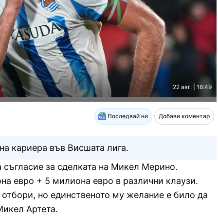
22 авг. | 18:49
Последвай ни
Добави коментар
а кариера във Висшата лига.
 съгласие за сделката на Микел Мерино.
на евро + 5 милиона евро в различни клаузи.
отбори, но единственото му желание е било да
Микел Артета.