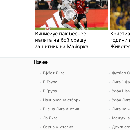
Винисиус пак беснее –
Кристиа
налита на бой срещу
години 
защитник на Майорка
Животът
Новини
Ефбет Лига
Футбол С
Б Група
Лига 1 Ф
В Група
Уефа Шам
Национални отбори
Уефа Лиг
Висша Лига Англия
Лига на 
Ла Лига
Междуна
Сериа А Италия
Други сп