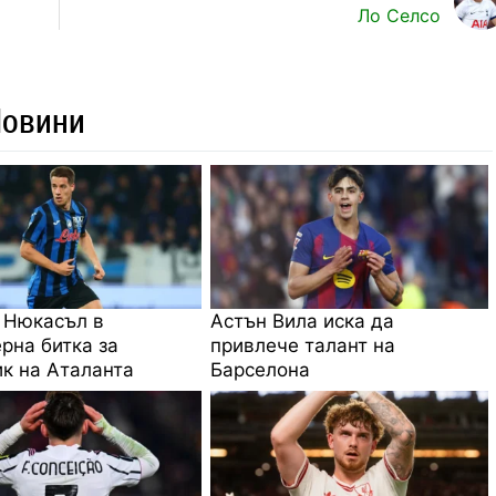
Ло Селсо
Новини
 Нюкасъл в
Астън Вила иска да
рна битка за
привлече талант на
к на Аталанта
Барселона