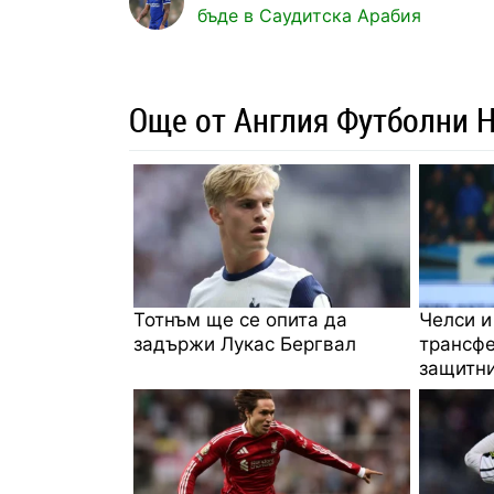
бъде в Саудитска Арабия
Още от Англия Футболни 
Тотнъм ще се опита да
Челси и
задържи Лукас Бергвал
трансфе
защитни