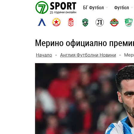
Skip
БГ Футбол
Футбол
to
content
Мерино официално премин
Начало
-
Англия Футболни Новини
-
Мер