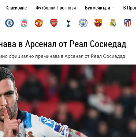
Класиране
Футболни Прогнози
Букмейкъри
ТВ Про
ава в Арсенал от Реал Сосиедад
ино официално преминава в Арсенал от Реал Сосиедад