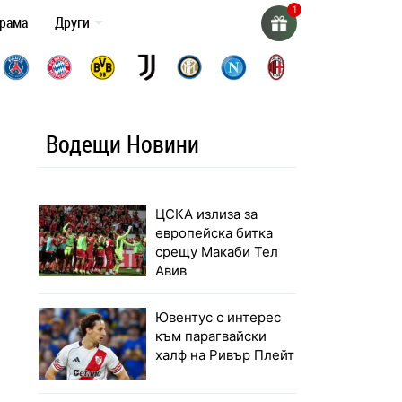
грама
Други
Водещи Новини
ЦСКА излиза за
европейска битка
срещу Макаби Тел
Авив
Ювентус с интерес
към парагвайски
халф на Ривър Плейт