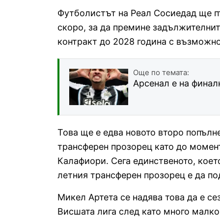
Футболистът на Реал Сосиедад ще п
скоро, за да премине задължителни
контракт до 2028 година с възможно
Още по темата:
Арсенал е на финал
Това ще е едва новото второ попълн
трансферен прозорец като до момен
Калафиори. Сега единственото, което
летния трансферен прозорец е да под
Микел Артета се надява това да е се
Висшата лига след като много малко