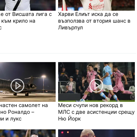
е от Висшата лига с
Харви Елиът иска да се
 към крило на
възползва от втория шанс в
с
Ливърпул
частен самолет на
Меси счупи нов рекорд в
но Роналдо –
МЛС с две асистенции срещу
и и лукс
Ню Йорк