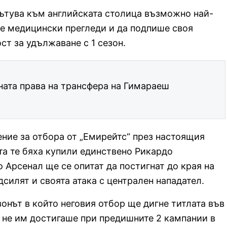
ътува към английската столица възможно най-
те медицински прегледи и да подпише своя
ст за удължаване с 1 сезон.
ната права на трансфера на Гимараеш
ение за отбора от „Емирейтс“ през настоящия
та те бяха купили единствено Рикардо
 Арсенал ще се опитат да постигнат до края на
силят и своята атака с централен нападател.
зонът в който неговия отбор ще дигне титлата във
 не им достигаше при предишните 2 кампании в