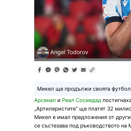
Angel Todorov
Микел ще продължи своята футболн
Арсенал
и
Реал Сосиедад
постигнаха
„Артилеристите“ ще платят 32 милио
Микел е имал предложения от други 
се състезава под ръководството на 