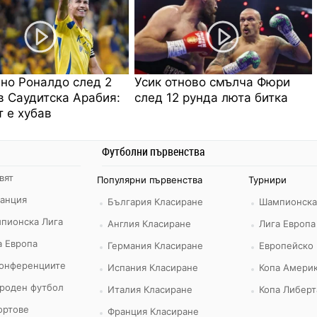
но Роналдо след 2
Усик отново смълча Фюри
в Саудитска Арабия:
след 12 рунда люта битка
 е хубав
Футболни първенства
вят
Популярни първенства
Турнири
ранция
България Класиране
Шампионска
пионска Лига
Англия Класиране
Лига Европа
а Европа
Германия Класиране
Европейско
конференциите
Испания Класиране
Копа Америк
роден футбол
Италия Класиране
Копа Либерт
ортове
Франция Класиране