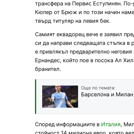
трансфера на Первис Еступинян. По-
Кюпер от Брюж и по този начин наме
твърд титуляр на левия бек.
Самият еквадорец вече е заявил пр
си да направи следващата стъпка в 
е привлякъл предварително неговия 
Ернандес, който пое в посока Ал Хил
бранител.
Още по темата:
Барселона и Милан 
Според информациите в
Италия
, Ми
стойност 14 милиона евро, която ве