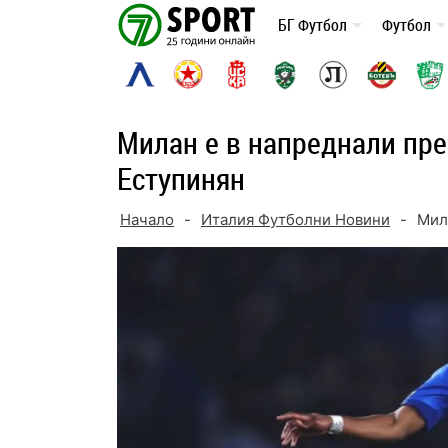
Skip
БГ Футбол
Футбол
to
content
Милан е в напреднали пре
Еступинян
Начало
-
Италия Футболни Новини
-
Мил