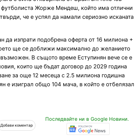
на футболиста Жорже Мендеш, който има отлични
твърди, че е успял да намали сериозно исканата
н да изпрати подобрена оферта от 16 милиона +
което ще се доближи максимално до желанието
о възможен. В същото време Еступинян вече се е
ловия, които ще бъдат договор до 2029 година
ане за още 12 месеца с 2.5 милиона годишна
ян е изиграл общо 104 мача, в който е отбелязал
Последвайте ни в Google Новини.
Добави коментар