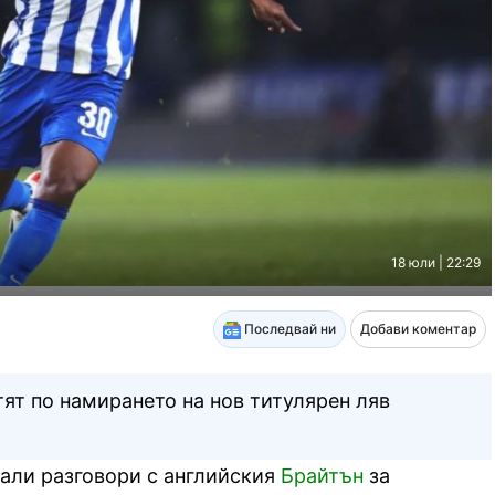
18 юли | 22:29
Последвай ни
Добави коментар
ят по намирането на нов титулярен ляв
нали разговори с английския
Брайтън
за