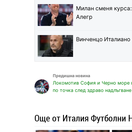
Милан сменя курса:
Алегр
Винченцо Италиано 
Локомотив София и Черно море 
по точка след здраво надлъгване
Още от Италия Футболни 