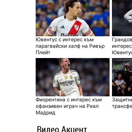
Ювентус с интерес към
Грандов
парагвайски халф на Ривър
интерес
Плейт
Ювенту
Фиорентина с интерес към
Защитни
офанзивен играч на Реал
трансфе
Мадрид
Видео Акцент