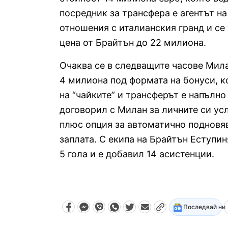
посредник за трансфера е агентът 
отношения с италианския гранд и се 
цена от Брайтън до 22 милиона.
Очаква се в следващите часове Мила
4 милиона под формата на бонуси, 
на “чайките” и трансферът е напълн
договорил с Милан за личните си ус
плюс опция за автоматично подновяв
заплата. С екипа на Брайтън Еступин
5 гола и е добавил 14 асистенции.
Последвай ни