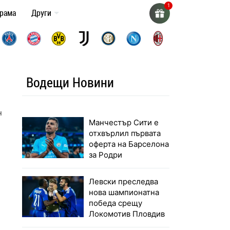
грама
Други
Водещи Новини
н
Манчестър Сити е
отхвърлил първата
оферта на Барселона
за Родри
Левски преследва
нова шампионатна
победа срещу
Локомотив Пловдив