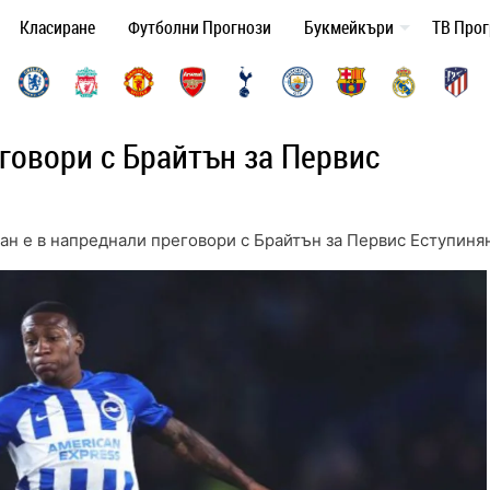
Класиране
Футболни Прогнози
Букмейкъри
ТВ Про
говори с Брайтън за Первис
ан е в напреднали преговори с Брайтън за Первис Еступиня