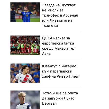
Звезда на Щутгарт
не мисли за
трансфер в Арсенал
или Ливърпул на
този етап
ЦСКА излиза за
европейска битка
срещу Макаби Тел
Авив
Ювентус с интерес
към парагвайски
халф на Ривър Плейт
Тотнъм ще се опита
да задържи Лукас
Бергвал