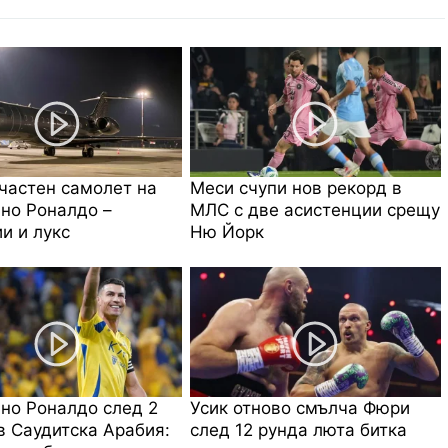
частен самолет на
Меси счупи нов рекорд в
но Роналдо –
МЛС с две асистенции срещу
и и лукс
Ню Йорк
но Роналдо след 2
Усик отново смълча Фюри
в Саудитска Арабия:
след 12 рунда люта битка