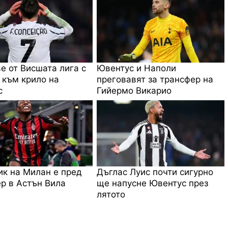
е от Висшата лига с
Ювентус и Наполи
 към крило на
преговавят за трансфер на
с
Гийермо Викарио
к на Милан е пред
Дъглас Луис почти сигурно
р в Астън Вила
ще напусне Ювентус през
лятото