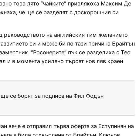
рано това лято “чайките” привлякоха Максим Де
кнаха, че ще се разделят с доскорошния си
ед ръководството на английския тим желанието
развитието си и може би по тази причина Брайтън
заместник. “Росонерите” пък се разделиха с Тео
ал и в момента усилено търсят нов ляв краен
ще се борят за подписа на Фил Фодън
лан вече е отправил първа оферта за Еступинян на
днага е била отхвърлена от Брайтън. Ключов