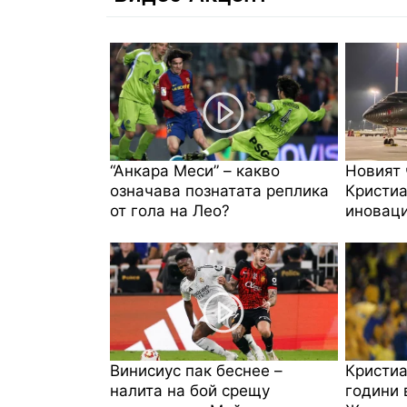
“Анкара Меси” – какво
Новият 
означава познатата реплика
Кристиа
от гола на Лео?
иноваци
Винисиус пак беснее –
Кристиа
налита на бой срещу
години 