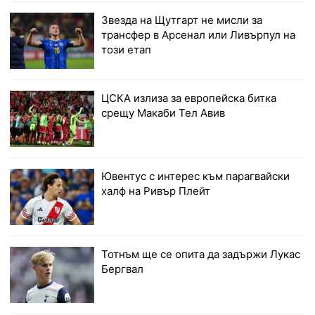
Звезда на Щутгарт не мисли за
трансфер в Арсенал или Ливърпул на
този етап
ЦСКА излиза за европейска битка
срещу Макаби Тел Авив
Ювентус с интерес към парагвайски
халф на Ривър Плейт
Тотнъм ще се опита да задържи Лукас
Бергвал