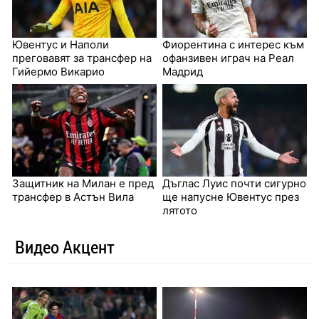
Ювентус и Наполи
Фиорентина с интерес към
преговавят за трансфер на
офанзивен играч на Реал
Гийермо Викарио
Мадрид
Защитник на Милан е пред
Дъглас Луис почти сигурно
трансфер в Астън Вила
ще напусне Ювентус през
лятото
Видео Акцент