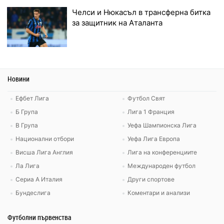
Челси и Нюкасъл в трансферна битка
за защитник на Аталанта
Новини
Ефбет Лига
Футбол Свят
Б Група
Лига 1 Франция
В Група
Уефа Шампионска Лига
Национални отбори
Уефа Лига Европа
Висша Лига Англия
Лига на конференциите
Ла Лига
Международен футбол
Сериа А Италия
Други спортове
Бундеслига
Коментари и анализи
Футболни първенства