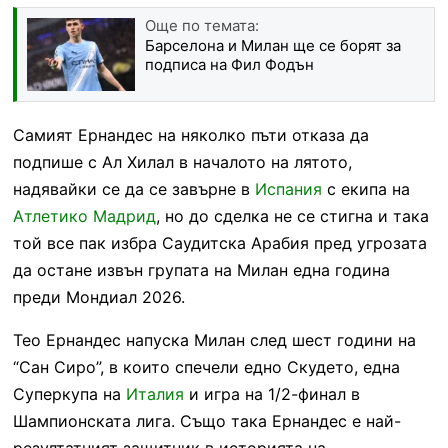
Още по темата:
Барселона и Милан ще се борят за
подписа на Фил Фодън
Самият Ернандес на няколко пъти отказа да
подпише с Ал Хилал в началото на лятото,
надявайки се да се завърне в
Испания
с екипа на
Атлетико Мадрид
, но до сделка не се стигна и така
той все пак избра Саудитска Арабия пред угрозата
да остане извън групата на Милан една година
преди Мондиал 2026.
Тео Ернандес напуска Милан след шест години на
“Сан Сиро”, в които спечели едно Скудето, една
Суперкупа на
Италия
и игра на 1/2-финал в
Шампионската лига. Също така Ернандес е най-
резултатният защитник в историята на