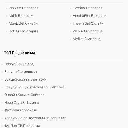
Betvam България
Everbet България
Mrbit България
AdmiralBet България
MagicBet Онлайн
ImperiaBet Онлайн
BetHub България
WebBet България
MyBet България
ТОП Предложения
Промо Бонус Код
Бонуси без депозит
Букмейкъри за България
Бонуси на Букмейкъри за България
Онлайн Казино Сайтове
Нови Онлайн Казина
Футболни прогнози
Класиране по Футболни Първенства
Футбол ТВ Програма