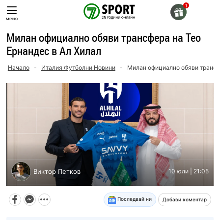
Skip
to
меню
content
Милан официално обяви трансфера на Тео
Ернандес в Ал Хилал
Начало
-
Италия Футболни Новини
-
Милан официално обяви трансфе
Виктор Петков
10 юли | 21:05
Последвай ни
Добави коментар