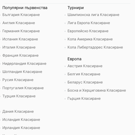
Популярни първенства
Турнири
България Класиране
Шампионска лига Класиране
Англия Класиране
Лига Европа Класиране
Германия Класиране
Европейско Класиране
Испания Класиране
Копа Америка Класиране
Италия Класиране
Копа Либертадорес Класиране
Франция Класиране
Европа
Нидерландия Класиране
Австрия Класиране
Шотландия Класиране
Белгия Класиране
Русия Класиране
Беларус Класиране
Португалия Класиране
Босна и Херциговина Класиране
Турция Класиране
Гърция Класиране
Дания Класиране
Исландия Класиране
Ирландия Класиране