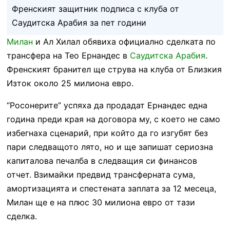
Френският защитник подписа с клуба от
Саудитска Арабия за пет години
Милан
и Ал Хилал обявиха официално сделката по
трансфера на Тео Ернандес в
Саудитска Арабия
.
Френският бранител ще струва на клуба от Близкия
Изток около 25 милиона евро.
“Росонерите” успяха да продадат Ернандес една
година преди края на договора му, с което не само
избегнаха сценарий, при който да го изгубят без
пари следващото лято, но и ще запишат сериозна
капиталова печалба в следващия си финансов
отчет. Взимайки предвид трансферната сума,
амортизацията и спестената заплата за 12 месеца,
Милан ще е на плюс 30 милиона евро от тази
сделка.