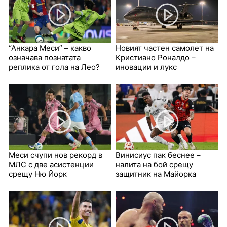
“Анкара Меси” – какво
Новият частен самолет на
означава познатата
Кристиано Роналдо –
реплика от гола на Лео?
иновации и лукс
Меси счупи нов рекорд в
Винисиус пак беснее –
МЛС с две асистенции
налита на бой срещу
срещу Ню Йорк
защитник на Майорка