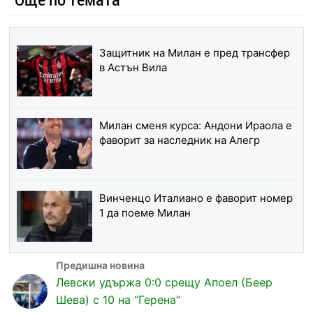
Защитник на Милан е пред трансфер
в Астън Вила
Милан сменя курса: Андони Ираола е
фаворит за наследник на Алегр
Винченцо Италиано е фаворит номер
1 да поеме Милан
Левски удържа 0:0 срещу Апоел (Беер
Шева) с 10 на “Герена”