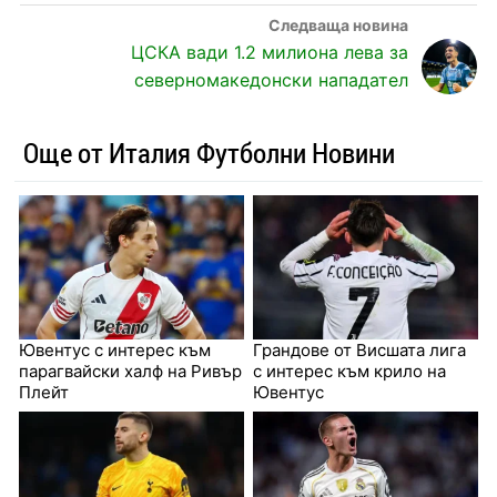
ЦСКА вади 1.2 милиона лева за
северномакедонски нападател
Още от Италия Футболни Новини
Ювентус с интерес към
Грандове от Висшата лига
парагвайски халф на Ривър
с интерес към крило на
Плейт
Ювентус