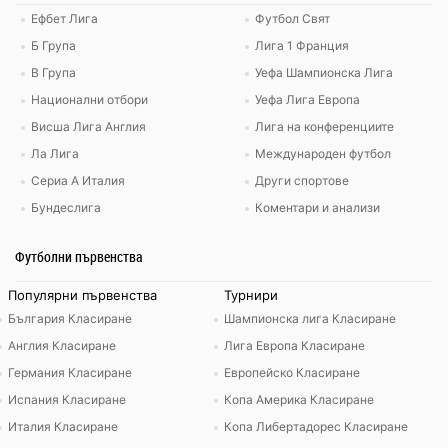
Ефбет Лига
Футбол Свят
Б Група
Лига 1 Франция
В Група
Уефа Шампионска Лига
Национални отбори
Уефа Лига Европа
Висша Лига Англия
Лига на конференциите
Ла Лига
Международен футбол
Сериа А Италия
Други спортове
Бундеслига
Коментари и анализи
Футболни първенства
Популярни първенства
Турнири
България Класиране
Шампионска лига Класиране
Англия Класиране
Лига Европа Класиране
Германия Класиране
Европейско Класиране
Испания Класиране
Копа Америка Класиране
Италия Класиране
Копа Либертадорес Класиране