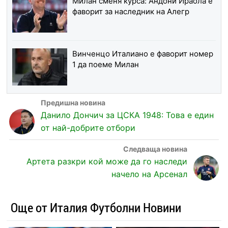
Милан сменя курса: Андони Ираола е
фаворит за наследник на Алегр
Винченцо Италиано е фаворит номер
1 да поеме Милан
Данило Дончич за ЦСКА 1948: Това е един
от най-добрите отбори
Артета разкри кой може да го наследи
начело на Арсенал
Още от Италия Футболни Новини