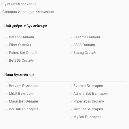
Румъния Класиране
Северна Ирландия Класиране
Най-добрите Букмейкъри
Betano Онлайн
Sesame Онлайн
Efbet Онлайн
8888 Онлайн
Palms Bet Онлайн
Bet.bg Онлайн
Bet365 Онлайн
Нови Букмейкъри
Betvam България
Everbet България
Mrbit България
AdmiralBet България
MagicBet Онлайн
ImperiaBet Онлайн
BetHub България
WebBet България
MyBet България