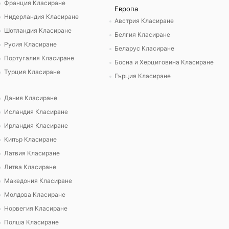
Франция Класиране
Европа
Нидерландия Класиране
Австрия Класиране
Шотландия Класиране
Белгия Класиране
Русия Класиране
Беларус Класиране
Португалия Класиране
Босна и Херциговина Класиране
Турция Класиране
Гърция Класиране
Дания Класиране
Исландия Класиране
Ирландия Класиране
Кипър Класиране
Латвия Класиране
Литва Класиране
Македония Класиране
Молдова Класиране
Норвегия Класиране
Полша Класиране