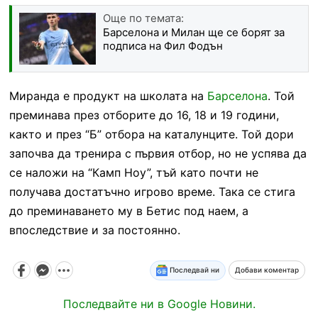
Още по темата:
Барселона и Милан ще се борят за
подписа на Фил Фодън
Миранда е продукт на школата на
Барселона
. Той
преминава през отборите до 16, 18 и 19 години,
както и през “Б” отбора на каталунците. Той дори
започва да тренира с първия отбор, но не успява да
се наложи на “Камп Ноу”, тъй като почти не
получава достатъчно игрово време. Така се стига
до преминаването му в Бетис под наем, а
впоследствие и за постоянно.
Последвай ни
Добави коментар
Последвайте ни в Google Новини.