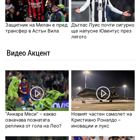
Защитник на Милан е пред
Дъглас Луис почти сигурно
трансфер в Астън Вила
ще напусне Ювентус през
лятото
Видео Акцент
“Анкара Меси” – какво
Новият частен самолет на
означава познатата
Кристиано Роналдо –
реплика от гола на Лео?
иновации и лукс