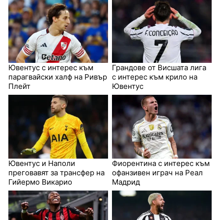
Ювентус с интерес към
Грандове от Висшата лига
парагвайски халф на Ривър
с интерес към крило на
Плейт
Ювентус
Ювентус и Наполи
Фиорентина с интерес към
преговавят за трансфер на
офанзивен играч на Реал
Гийермо Викарио
Мадрид