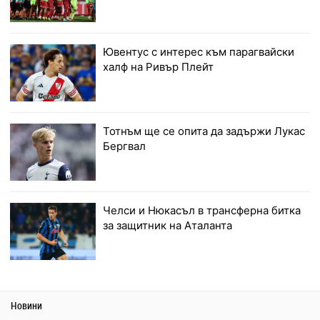
Ювентус с интерес към парагвайски
халф на Ривър Плейт
Тотнъм ще се опита да задържи Лукас
Бергвал
Челси и Нюкасъл в трансферна битка
за защитник на Аталанта
Новини