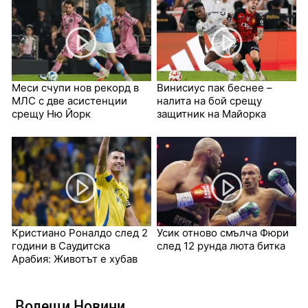
Меси счупи нов рекорд в
Винисиус пак беснее –
МЛС с две асистенции
налита на бой срещу
срещу Ню Йорк
защитник на Майорка
Кристиано Роналдо след 2
Усик отново смълча Фюри
години в Саудитска
след 12 рунда люта битка
Арабия: Животът е хубав
Водещи Новини