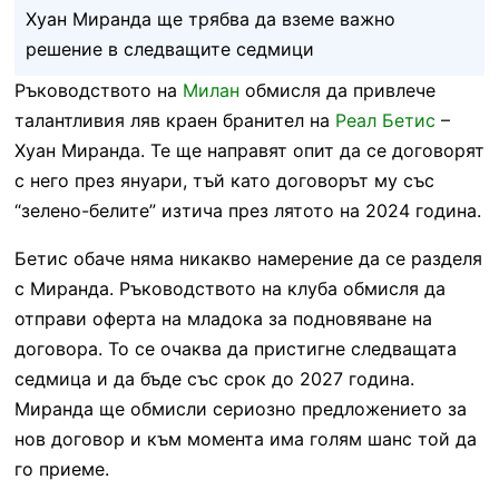
Хуан Миранда ще трябва да вземе важно
решение в следващите седмици
Ръководството на
Милан
обмисля да привлече
талантливия ляв краен бранител на
Реал Бетис
–
Хуан Миранда. Те ще направят опит да се договорят
с него през януари, тъй като договорът му със
“зелено-белите” изтича през лятото на 2024 година.
Бетис обаче няма никакво намерение да се разделя
с Миранда. Ръководството на клуба обмисля да
отправи оферта на младока за подновяване на
договора. То се очаква да пристигне следващата
седмица и да бъде със срок до 2027 година.
Миранда ще обмисли сериозно предложението за
нов договор и към момента има голям шанс той да
го приеме.