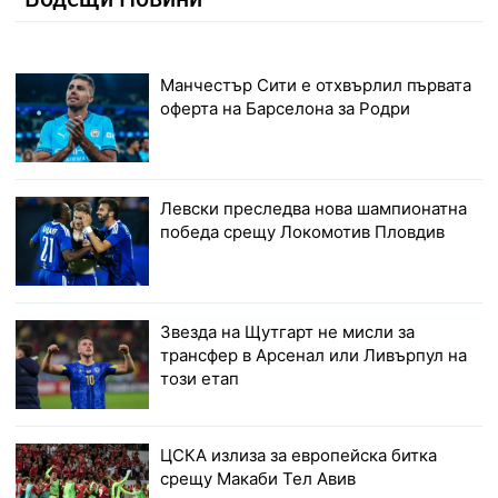
Манчестър Сити е отхвърлил първата
оферта на Барселона за Родри
Левски преследва нова шампионатна
победа срещу Локомотив Пловдив
Звезда на Щутгарт не мисли за
трансфер в Арсенал или Ливърпул на
този етап
ЦСКА излиза за европейска битка
срещу Макаби Тел Авив