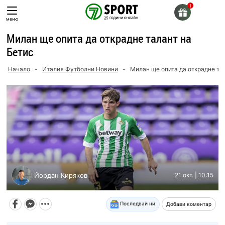
Skip
to
меню
content
Милан ще опита да открадне талант на
Бетис
Начало
-
Италия Футболни Новини
-
Милан ще опита да открадне та
Йордан Киряков
21 окт. | 10:15
Последвай ни
Добави коментар