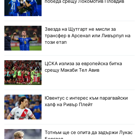
победа срещу Локомотив Пловдив
Звезда на Щутгарт не мисли за
трансфер в Арсенал или Ливърпул на
този етап
ЦСКА излиза за европейска битка
срещу Макаби Тел Авив
Ювентус с интерес към парагвайски
халф на Ривър Плейт
Тотнъм ще се опита да задържи Лукас
Бергвал