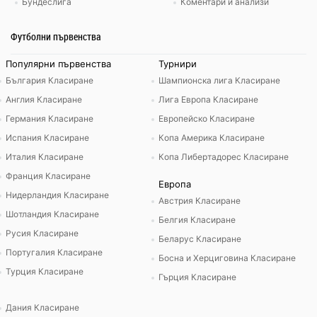
Бундеслига
Коментари и анализи
Футболни първенства
Популярни първенства
Турнири
България Класиране
Шампионска лига Класиране
Англия Класиране
Лига Европа Класиране
Германия Класиране
Европейско Класиране
Испания Класиране
Копа Америка Класиране
Италия Класиране
Копа Либертадорес Класиране
Франция Класиране
Европа
Нидерландия Класиране
Австрия Класиране
Шотландия Класиране
Белгия Класиране
Русия Класиране
Беларус Класиране
Португалия Класиране
Босна и Херциговина Класиране
Турция Класиране
Гърция Класиране
Дания Класиране