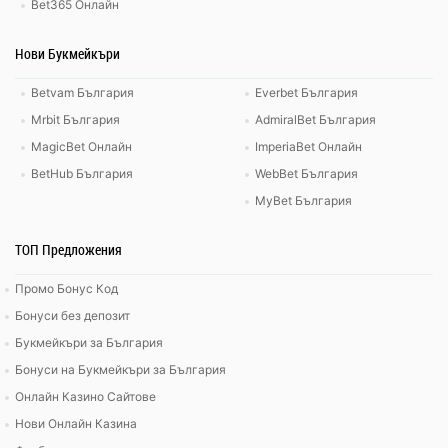
Bet365 Онлайн
Нови Букмейкъри
Betvam България
Everbet България
Mrbit България
AdmiralBet България
MagicBet Онлайн
ImperiaBet Онлайн
BetHub България
WebBet България
MyBet България
ТОП Предложения
Промо Бонус Код
Бонуси без депозит
Букмейкъри за България
Бонуси на Букмейкъри за България
Онлайн Казино Сайтове
Нови Онлайн Казина