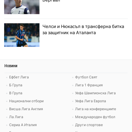
Челси и Нюкасъл в трансферна битка
за защитник на Аталанта
Новини
Ефбет Лига
Футбол Свят
Б Група
Лига 1 Франция
В Група
Уефа Шампионска Лига
Национални отбори
Уефа Лига Европа
Висша Лига Англия
Лига на конференциите
Ла Лига
Международен футбол
Сериа А Италия
Други спортове