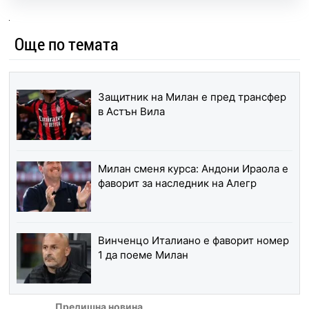
Още по темата
Защитник на Милан е пред трансфер
в Астън Вила
Милан сменя курса: Андони Ираола е
фаворит за наследник на Алегр
Винченцо Италиано е фаворит номер
1 да поеме Милан