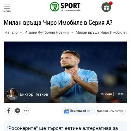
Skip
to
меню
content
Милан връща Чиро Имобиле в Серия А?
Начало
-
Италия Футболни Новини
-
Милан връща Чиро Имобиле в С
Виктор Петков
15 юни | 13:36
Последвай ни
Добави коментар
"Росонерите" ще търсят евтина алтернатива за