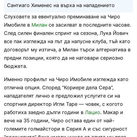
Сантиаго Хименес на върха на нападението
Слуховете за евентуално преминаване на Чиро
Имобиле в
Милан
се засилват в последните часове.
След силен финален спринт на сезона, Лука Йович
все пак изглежда на път да напусне клуба, тъй като
договорът му изтича, а Милан търси алтернатива в
предни позиции, която да не натовари сериозно
бюджета.
Именно профилът на Чиро Имобиле изглежда като
отлична опция. Според “Кориере дела Сера”,
нападателят лично е предложил услугите си на
спортния директор Игли Таре — човек, с когото
работиха заедно дълги години в
Лацио
. Макар и
вече на 35 години, Чиро остава един от най-
големите голмайстори в Серия А и със сигурност
“росонерите” биха имали нужда от опита му през