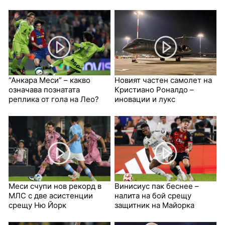
“Анкара Меси” – какво
Новият частен самолет на
означава познатата
Кристиано Роналдо –
реплика от гола на Лео?
иновации и лукс
Меси счупи нов рекорд в
Винисиус пак беснее –
МЛС с две асистенции
налита на бой срещу
срещу Ню Йорк
защитник на Майорка