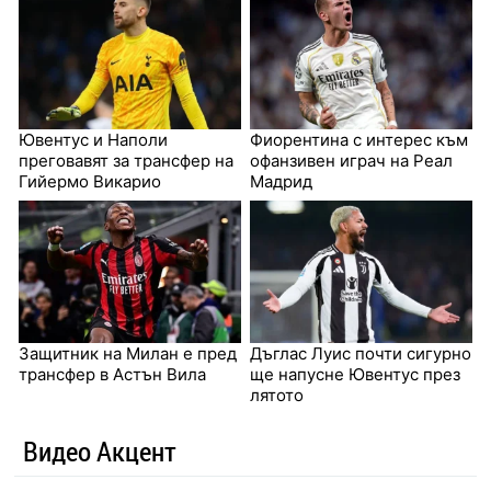
Ювентус и Наполи
Фиорентина с интерес към
преговавят за трансфер на
офанзивен играч на Реал
Гийермо Викарио
Мадрид
Защитник на Милан е пред
Дъглас Луис почти сигурно
трансфер в Астън Вила
ще напусне Ювентус през
лятото
Видео Акцент