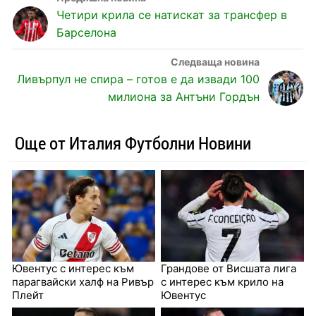
Четири крила се натискат за трансфер в
Барселона
Ливърпул не спира – готов е да извади 100
милиона за Антъни Гордън
Още от Италия Футболни Новини
Ювентус с интерес към
Грандове от Висшата лига
парагвайски халф на Ривър
с интерес към крило на
Плейт
Ювентус