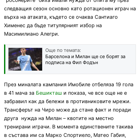
следващия сезон основно като ротационен играч на
върха на атаката, където се очаква Сантиаго
Хименес да бъде титулярният избор на
Масимилиано Алегри.
Още по темата:
Барселона и Милан ще се борят за
подписа на Фил Фодън
През миналата кампания Имобиле отбеляза 19 гола
в 41 мача за
Бешикташ
и показа, че все още не е
забравил как да бележи в противниковите мрежи.
Трансферът на Чиро може да стане факт и поради
друга нужда на Милан – квотите на местно
тренирани играчи. В момента единствените такива
в състава им са Марко Спортиело, Матео Габия,