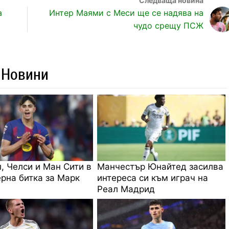
а
Интер Маями с Меси ще се надява на
чудо срещу ПСЖ
 Новини
, Челси и Ман Сити в
Манчестър Юнайтед засилва
рна битка за Марк
интереса си към играч на
Реал Мадрид