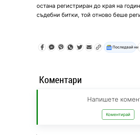
остана регистриран до края на годи
съдебни битки, той отново беше рег
Последвай ни
Коментари
Напишете комен
Коментирай