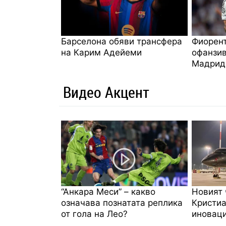
Барселона обяви трансфера
Фиорент
на Карим Адейеми
офанзив
Мадрид
Видео Акцент
“Анкара Меси” – какво
Новият 
означава познатата реплика
Кристиа
от гола на Лео?
иноваци