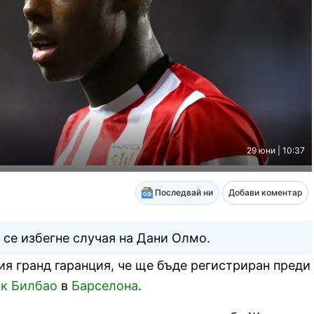
29 юни | 10:37
Последвай ни
Добави коментар
 се избегне случая на Дани Олмо.
ия гранд гаранция, че ще бъде регистриран преди
к Билбао
в
Барселона
.