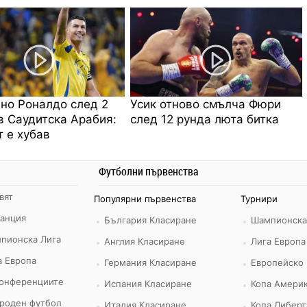
но Роналдо след 2
Усик отново смълча Фюри
в Саудитска Арабия:
след 12 рунда люта битка
 е хубав
Футболни първенства
вят
Популярни първенства
Турнири
ранция
България Класиране
Шампионска
пионска Лига
Англия Класиране
Лига Европа
а Европа
Германия Класиране
Европейско
конференциите
Испания Класиране
Копа Америк
роден футбол
Италия Класиране
Копа Либерт