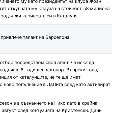
личането му като президентът на клуба Жоан
тят откупната му клауза на стойност 58 милиона
продължи кариерата си в Каталуня.
 привлече талант на Барселона
тбор посредством своя агент, че иска да
а подпише 6-годишен договор. Въпреки това,
нция от каталунците, че те ще имат
о ново попълнение в ЛаЛига след като активират
езон е в съзнанието на Нико като в крайна
август след контузията на Кристенсен. Дани