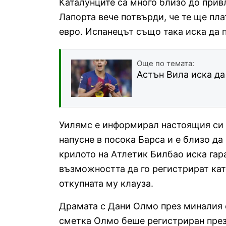
Каталунците са много близо до прив
Лапорта вече потвърди, че те ще пла
евро. Испанецът също така иска да 
Още по темата:
Астън Вила иска да
Уилямс е информирал настоящия си о
напусне в посока Барса и е близо д
крилото на Атлетик Билбао иска гара
възможността да го регистрират кат
откупната му клауза.
Драмата с Дани Олмо през миналия с
сметка Олмо беше регистриран през 