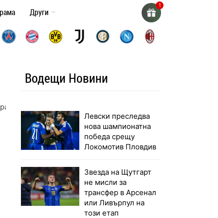
грама
Други
Водещи Новини
иран
Левски преследва
нова шампионатна
победа срещу
Локомотив Пловдив
Звезда на Щутгарт
не мисли за
трансфер в Арсенал
или Ливърпул на
този етап