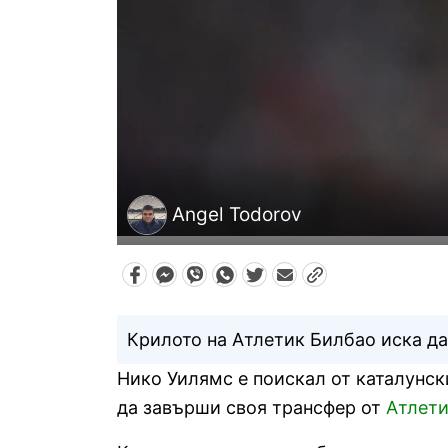
Angel Todorov
Крилото на Атлетик Билбао иска да
Нико Уилямс е поискал от каталунск
да завърши своя трансфер от
Атлети