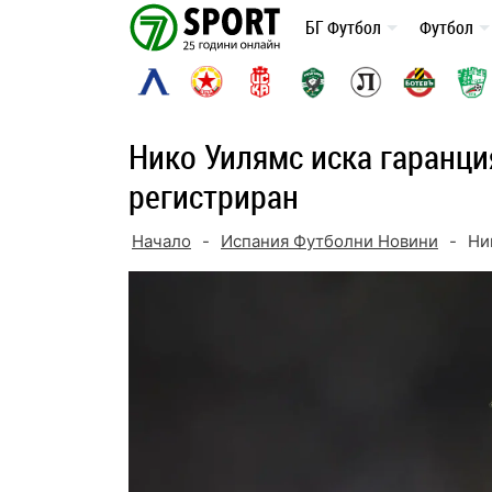
Skip
БГ Футбол
Футбол
to
content
Нико Уилямс иска гаранци
регистриран
Начало
-
Испания Футболни Новини
-
Ни