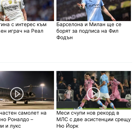
ина с интерес към
Барселона и Милан ще се
ен играч на Реал
борят за подписа на Фил
Фодън
частен самолет на
Меси счупи нов рекорд в
но Роналдо –
МЛС с две асистенции срещу
и и лукс
Ню Йорк