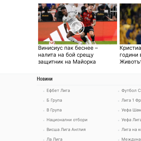
Винисиус пак беснее –
Кристиа
налита на бой срещу
години 
защитник на Майорка
Животът
Новини
Ефбет Лига
Футбол С
Б Група
Лига 1 Ф
В Група
Уефа Шам
Национални отбори
Уефа Лиг
Висша Лига Англия
Лига на 
Ла Лига
Междуна