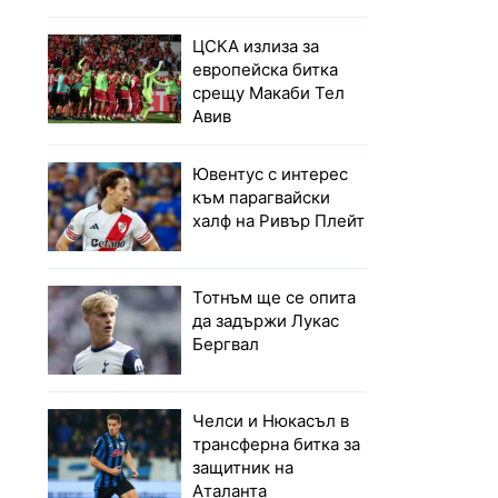
ЦСКА излиза за
европейска битка
срещу Макаби Тел
Авив
Ювентус с интерес
към парагвайски
халф на Ривър Плейт
Тотнъм ще се опита
да задържи Лукас
Бергвал
Челси и Нюкасъл в
трансферна битка за
защитник на
Аталанта