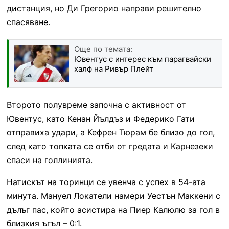
дистанция, но Ди Грегорио направи решително
спасяване.
Още по темата:
Ювентус с интерес към парагвайски
халф на Ривър Плейт
Второто полувреме започна с активност от
Ювентус, като Кенан Йълдъз и Федерико Гати
отправиха удари, а Кефрен Тюрам бе близо до гол,
след като топката се отби от гредата и Карнезеки
спаси на голлинията.
Натискът на торинци се увенча с успех в 54-ата
минута. Мануел Локатели намери Уестън Маккени с
дълъг пас, който асистира на Пиер Калюлю за гол в
близкия ъгъл – 0:1.