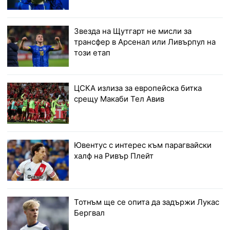
Звезда на Щутгарт не мисли за
трансфер в Арсенал или Ливърпул на
този етап
ЦСКА излиза за европейска битка
срещу Макаби Тел Авив
Ювентус с интерес към парагвайски
халф на Ривър Плейт
Тотнъм ще се опита да задържи Лукас
Бергвал