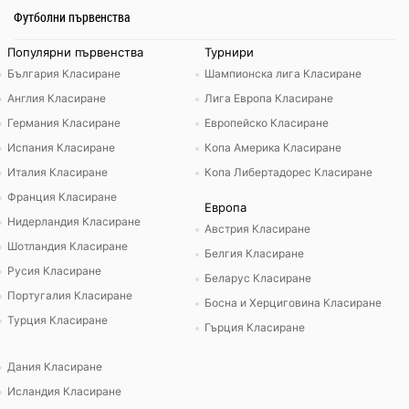
Футболни първенства
Популярни първенства
Турнири
България Класиране
Шампионска лига Класиране
Англия Класиране
Лига Европа Класиране
Германия Класиране
Европейско Класиране
Испания Класиране
Копа Америка Класиране
Италия Класиране
Копа Либертадорес Класиране
Франция Класиране
Европа
Нидерландия Класиране
Австрия Класиране
Шотландия Класиране
Белгия Класиране
Русия Класиране
Беларус Класиране
Португалия Класиране
Босна и Херциговина Класиране
Турция Класиране
Гърция Класиране
Дания Класиране
Исландия Класиране