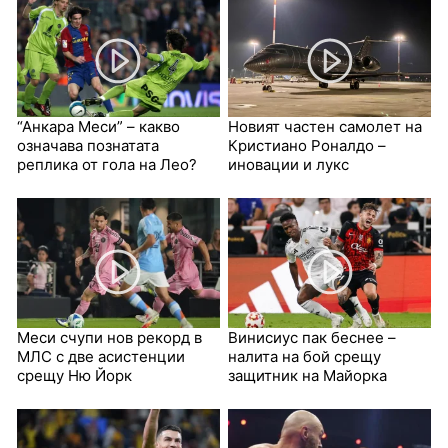
“Анкара Меси” – какво
Новият частен самолет на
означава познатата
Кристиано Роналдо –
реплика от гола на Лео?
иновации и лукс
Меси счупи нов рекорд в
Винисиус пак беснее –
МЛС с две асистенции
налита на бой срещу
срещу Ню Йорк
защитник на Майорка