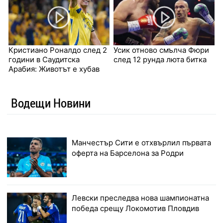
Кристиано Роналдо след 2
Усик отново смълча Фюри
години в Саудитска
след 12 рунда люта битка
Арабия: Животът е хубав
Водещи Новини
Манчестър Сити е отхвърлил първата
оферта на Барселона за Родри
Левски преследва нова шампионатна
победа срещу Локомотив Пловдив