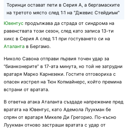
Торинци остават пети в Серия А, а бергамаските
на третото място след 1:1 на "Джевис Стейдиъм"
Ювентус
продължава да страда от синдрома на
равенствата този сезон, след като записа 13-ти
хикс в Серия А след 1:1 при гостуването си на
Аталанта
в Бергамо.
Николо Савона отправи първия точен удар за
“бианконерите” в 17-ата минута, но той не затрудни
вратаря Марко Карнезеки. Гостите отговориха с
опасен изстрел на Тюн Копмайнерс, който премина
встрани от вратата.
В ответна атака Аталанта създаде напрежение пред
вратата на Ювентус, като Адемола Луукман бе
спрян от вратаря Микеле Ди Грегорио. По-късно
Луукман отново застраши вратата с удар от