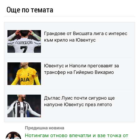
Още по темата
Грандове от Висшата лига с интерес
към крило на Ювентус
Ювентус и Наполи преговавят за
трансфер на Гийермо Викарио
Дъглас Луис почти сигурно ще
напусне Ювентус през лятото
Нотингам отново впечатли и взе точка от