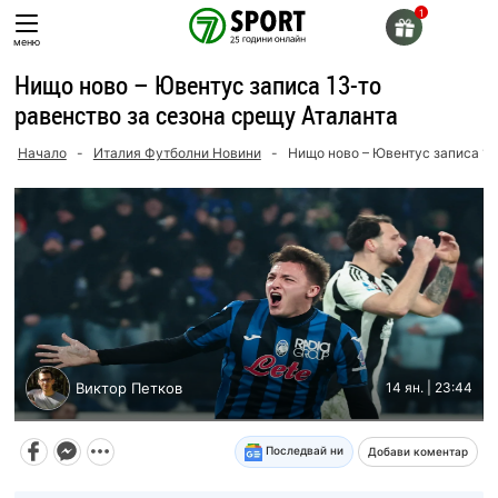
Skip
to
меню
content
Нищо ново – Ювентус записа 13-то
равенство за сезона срещу Аталанта
Начало
-
Италия Футболни Новини
-
Нищо ново – Ювентус записа 13
Виктор Петков
14 ян. | 23:44
Последвай ни
Добави коментар