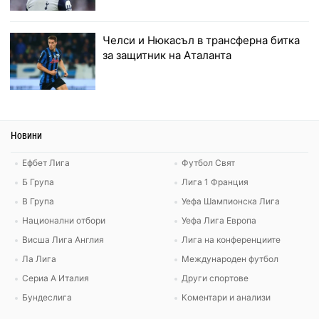
Челси и Нюкасъл в трансферна битка
за защитник на Аталанта
Новини
Ефбет Лига
Футбол Свят
Б Група
Лига 1 Франция
В Група
Уефа Шампионска Лига
Национални отбори
Уефа Лига Европа
Висша Лига Англия
Лига на конференциите
Ла Лига
Международен футбол
Сериа А Италия
Други спортове
Бундеслига
Коментари и анализи