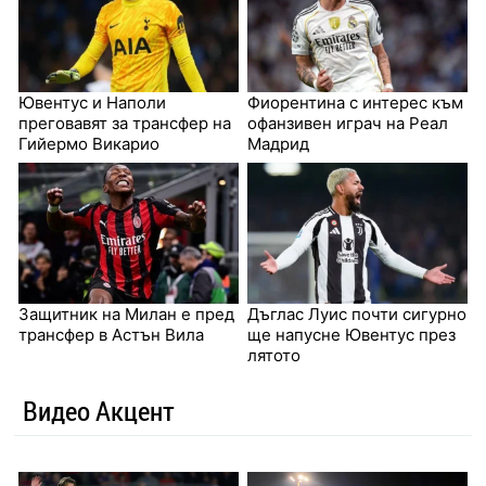
Ювентус и Наполи
Фиорентина с интерес към
преговавят за трансфер на
офанзивен играч на Реал
Гийермо Викарио
Мадрид
Защитник на Милан е пред
Дъглас Луис почти сигурно
трансфер в Астън Вила
ще напусне Ювентус през
лятото
Видео Акцент