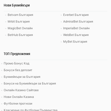
Нови Букмейкъри
Betvam България
Everbet България
Mrbit България
AdmiralBet България
MagicBet Онлайн
ImperiaBet Онлайн
BetHub България
WebBet България
MyBet България
ТОП Предложения
Промо Бонус Код
Бонуси без депозит
Букмейкъри за България
Бонуси на Букмейкъри за България
Онлайн Казино Сайтове
Нови Онлайн Казина
Футболни прогнози
Класиране по Футболни Първенства