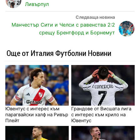
Ливърпул
Манчестър Сити и Челси с равенства 2:2
срещу Брентфорд и Борнемут
Още от Италия Футболни Новини
Ювентус с интерес към
Грандове от Висшата лига
парагвайски халф на Ривър
с интерес към крило на
Плейт
Ювентус