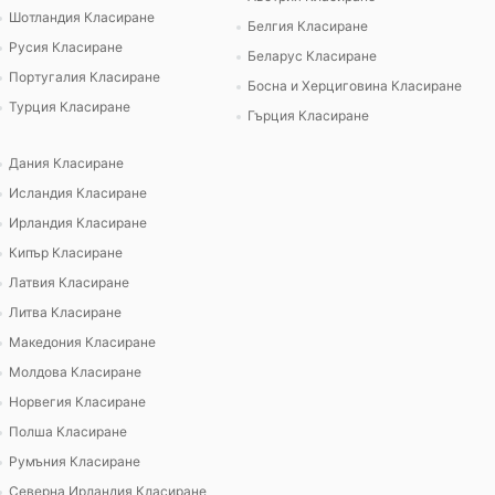
Шотландия Класиране
Белгия Класиране
Русия Класиране
Беларус Класиране
Португалия Класиране
Босна и Херциговина Класиране
Турция Класиране
Гърция Класиране
Дания Класиране
Исландия Класиране
Ирландия Класиране
Кипър Класиране
Латвия Класиране
Литва Класиране
Македония Класиране
Молдова Класиране
Норвегия Класиране
Полша Класиране
Румъния Класиране
Северна Ирландия Класиране