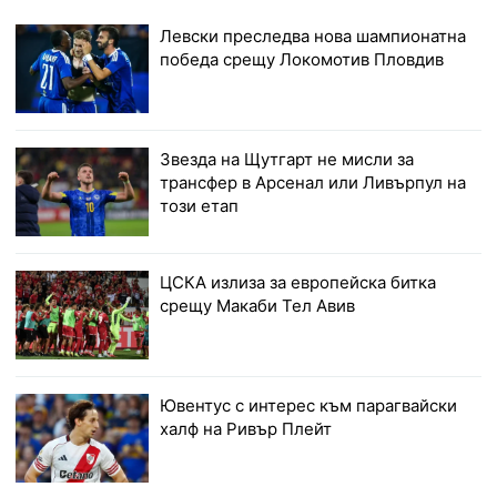
Левски преследва нова шампионатна
победа срещу Локомотив Пловдив
Звезда на Щутгарт не мисли за
трансфер в Арсенал или Ливърпул на
този етап
ЦСКА излиза за европейска битка
срещу Макаби Тел Авив
Ювентус с интерес към парагвайски
халф на Ривър Плейт