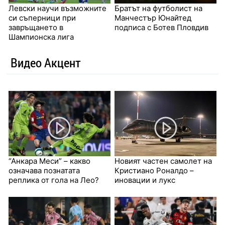
Левски научи възможните
Братът на футболист на
си съперници при
Манчестър Юнайтед
завръщането в
подписа с Ботев Пловдив
Шампионска лига
Видео Акцент
“Анкара Меси” – какво
Новият частен самолет на
означава познатата
Кристиано Роналдо –
реплика от гола на Лео?
иновации и лукс