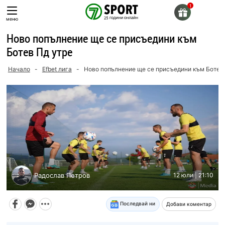
Skip
to
меню
content
Ново попълнение ще се присъедини към
Ботев Пд утре
Начало
-
Efbet лига
-
Ново попълнение ще се присъедини към Ботев
Радослав Петров
12 юли | 21:10
Последвай ни
Добави коментар