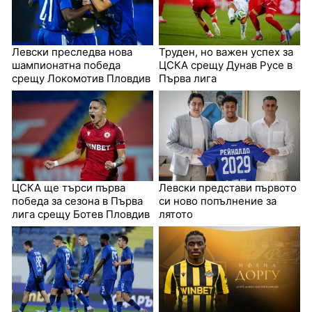
Левски преследва нова
Труден, но важен успех за
шампионатна победа
ЦСКА срещу Дунав Русе в
срещу Локомотив Пловдив
Първа лига
ЦСКА ще търси първа
Левски представи първото
победа за сезона в Първа
си ново попълнение за
лига срещу Ботев Пловдив
лятото