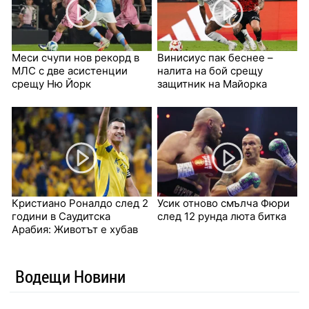
Меси счупи нов рекорд в
Винисиус пак беснее –
МЛС с две асистенции
налита на бой срещу
срещу Ню Йорк
защитник на Майорка
Кристиано Роналдо след 2
Усик отново смълча Фюри
години в Саудитска
след 12 рунда люта битка
Арабия: Животът е хубав
Водещи Новини