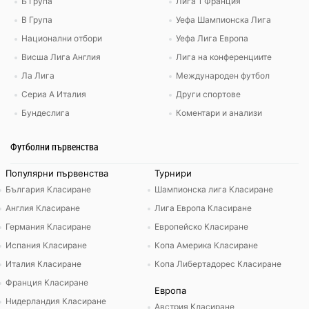
Б Група
Лига 1 Франция
В Група
Уефа Шампионска Лига
Национални отбори
Уефа Лига Европа
Висша Лига Англия
Лига на конференциите
Ла Лига
Международен футбол
Сериа А Италия
Други спортове
Бундеслига
Коментари и анализи
Футболни първенства
Популярни първенства
Турнири
България Класиране
Шампионска лига Класиране
Англия Класиране
Лига Европа Класиране
Германия Класиране
Европейско Класиране
Испания Класиране
Копа Америка Класиране
Италия Класиране
Копа Либертадорес Класиране
Франция Класиране
Европа
Нидерландия Класиране
Австрия Класиране