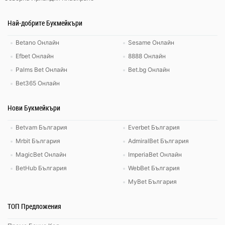
Най-добрите Букмейкъри
Betano Онлайн
Sesame Онлайн
Efbet Онлайн
8888 Онлайн
Palms Bet Онлайн
Bet.bg Онлайн
Bet365 Онлайн
Нови Букмейкъри
Betvam България
Everbet България
Mrbit България
AdmiralBet България
MagicBet Онлайн
ImperiaBet Онлайн
BetHub България
WebBet България
MyBet България
ТОП Предложения