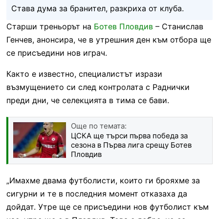
Става дума за бранител, разкриха от клуба.
Старши треньорът на
Ботев Пловдив
– Станислав
Генчев, анонсира, че в утрешния ден към отбора ще
се присъедини нов играч.
Както е известно, специалистът изрази
възмущението си след контролата с Раднички
преди дни, че селекцията в тима се бави.
Още по темата:
ЦСКА ще търси първа победа за
сезона в Първа лига срещу Ботев
Пловдив
„Имахме двама футболисти, които ги брояхме за
сигурни и те в последния момент отказаха да
дойдат. Утре ще се присъедини нов футболист към