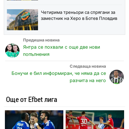
Четирима треньори са спрягани за
заместник на Херо в Ботев Пловдив
Янтра се похвали с още две нови
попълнения
Бонучи е бил информиран, че няма да се
разчита на него
Още от Efbet лига