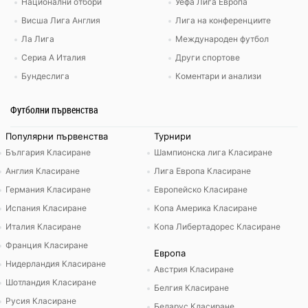
Национални отбори
Уефа Лига Европа
Висша Лига Англия
Лига на конференциите
Ла Лига
Международен футбол
Сериа А Италия
Други спортове
Бундеслига
Коментари и анализи
Футболни първенства
Популярни първенства
Турнири
България Класиране
Шампионска лига Класиране
Англия Класиране
Лига Европа Класиране
Германия Класиране
Европейско Класиране
Испания Класиране
Копа Америка Класиране
Италия Класиране
Копа Либертадорес Класиране
Франция Класиране
Европа
Нидерландия Класиране
Австрия Класиране
Шотландия Класиране
Белгия Класиране
Русия Класиране
Беларус Класиране