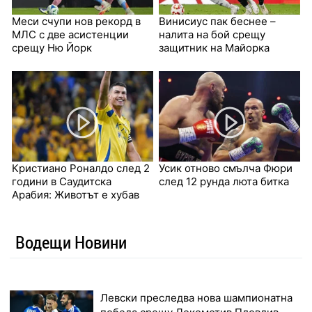
Меси счупи нов рекорд в
Винисиус пак беснее –
МЛС с две асистенции
налита на бой срещу
срещу Ню Йорк
защитник на Майорка
Кристиано Роналдо след 2
Усик отново смълча Фюри
години в Саудитска
след 12 рунда люта битка
Арабия: Животът е хубав
Водещи Новини
Левски преследва нова шампионатна