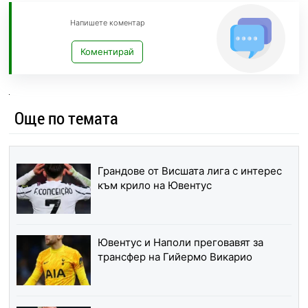
Напишете коментар
Коментирай
Още по темата
Грандове от Висшата лига с интерес
към крило на Ювентус
Ювентус и Наполи преговавят за
трансфер на Гийермо Викарио