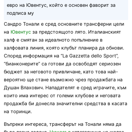
евро на Ювентус, който е основен фаворит за
подписа му
Сандро Тонали е сред основните трансферни цели
на
Ювентус
за предстоящото лято. Италианският
халф е смятан за идеалното попълнение в
халфовата линия, която клубът планира да обнови.
Според информация на “La Gazzetta dello Sport”,
“бианконерите” са готови да освободят сериозен
бюджет за неговото привличане, като това най-
вероятно ще стане възможно чрез продажбата на
Душан Влахович. Нападателят е сред играчите, към
които има интерес от големи клубове и неговата
продажба би донесла значителни средства в касата
на торинци.
Въпреки интереса, трансферът на Тонали няма да
бъде лесна задача.
Нюкасъл
категорично не желае