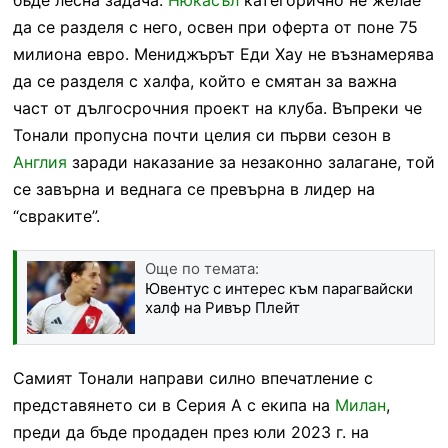
да се разделя с него, освен при оферта от поне 75
милиона евро. Мениджърът Еди Хау не възнамерява
да се разделя с халфа, който е смятан за важна
част от дългосрочния проект на клуба. Въпреки че
Тонали пропусна почти целия си първи сезон в
Англия
заради наказание за незаконно залагане, той
се завърна и веднага се превърна в лидер на
“свраките”.
Още по темата:
Ювентус с интерес към парагвайски
халф на Ривър Плейт
Самият Тонали направи силно впечатление с
представянето си в Серия А с екипа на
Милан
,
преди да бъде продаден през юли 2023 г. на