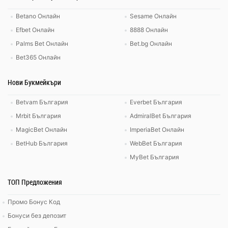
Betano Онлайн
Sesame Онлайн
Efbet Онлайн
8888 Онлайн
Palms Bet Онлайн
Bet.bg Онлайн
Bet365 Онлайн
Нови Букмейкъри
Betvam България
Everbet България
Mrbit България
AdmiralBet България
MagicBet Онлайн
ImperiaBet Онлайн
BetHub България
WebBet България
MyBet България
ТОП Предложения
Промо Бонус Код
Бонуси без депозит