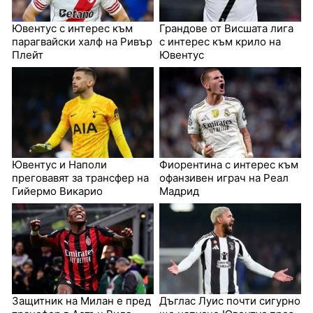
Ювентус с интерес към
Грандове от Висшата лига
парагвайски халф на Ривър
с интерес към крило на
Плейт
Ювентус
Ювентус и Наполи
Фиорентина с интерес към
преговавят за трансфер на
офанзивен играч на Реал
Гийермо Викарио
Мадрид
Защитник на Милан е пред
Дъглас Луис почти сигурно