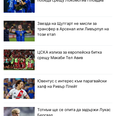
победа срещу Локомотив Пловдив
Звезда на Щутгарт не мисли за
трансфер в Арсенал или Ливърпул на
този етап
ЦСКА излиза за европейска битка
срещу Макаби Тел Авив
Ювентус с интерес към парагвайски
халф на Ривър Плейт
Тотнъм ще се опита да задържи Лукас
Бергвал