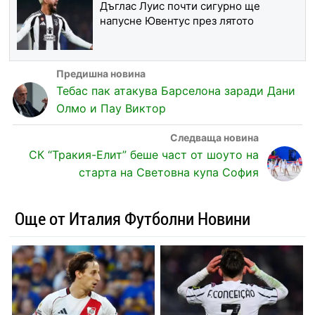
Дъглас Луис почти сигурно ще
напусне Ювентус през лятото
Тебас пак атакува Барселона заради Дани
Олмо и Пау Виктор
СК “Тракия-Елит” беше част от шоуто на
старта на Световна купа София
Още от Италия Футболни Новини