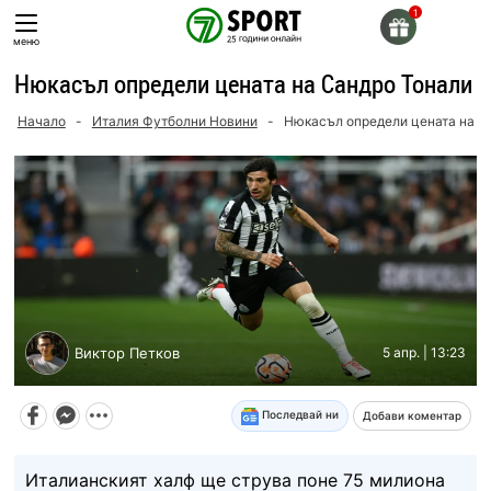
Skip
to
меню
content
Нюкасъл определи цената на Сандро Тонали
Начало
-
Италия Футболни Новини
-
Нюкасъл определи цената на С
Виктор Петков
5 апр. | 13:23
Последвай ни
Добави коментар
Италианският халф ще струва поне 75 милиона