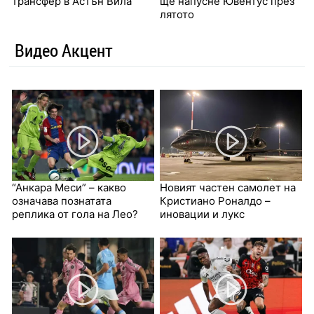
трансфер в Астън Вила
ще напусне Ювентус през
лятото
Видео Акцент
“Анкара Меси” – какво
Новият частен самолет на
означава познатата
Кристиано Роналдо –
реплика от гола на Лео?
иновации и лукс