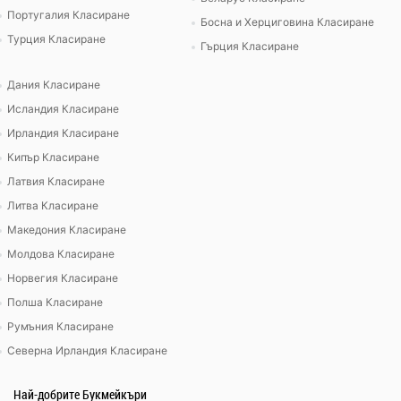
Португалия Класиране
Босна и Херциговина Класиране
Турция Класиране
Гърция Класиране
Дания Класиране
Исландия Класиране
Ирландия Класиране
Кипър Класиране
Латвия Класиране
Литва Класиране
Македония Класиране
Молдова Класиране
Норвегия Класиране
Полша Класиране
Румъния Класиране
Северна Ирландия Класиране
Най-добрите Букмейкъри