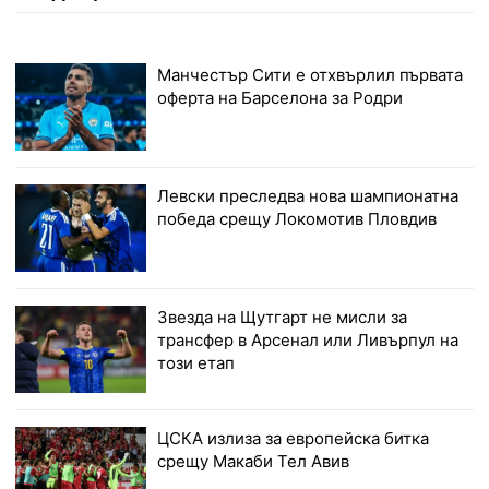
Манчестър Сити е отхвърлил първата
оферта на Барселона за Родри
Левски преследва нова шампионатна
победа срещу Локомотив Пловдив
Звезда на Щутгарт не мисли за
трансфер в Арсенал или Ливърпул на
този етап
ЦСКА излиза за европейска битка
срещу Макаби Тел Авив