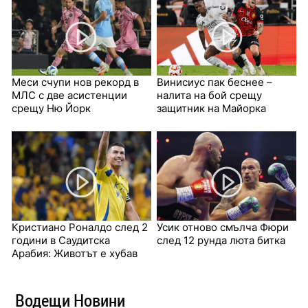
Меси счупи нов рекорд в
Винисиус пак беснее –
МЛС с две асистенции
налита на бой срещу
срещу Ню Йорк
защитник на Майорка
Кристиано Роналдо след 2
Усик отново смълча Фюри
години в Саудитска
след 12 рунда люта битка
Арабия: Животът е хубав
Водещи Новини