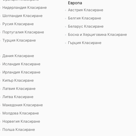
Европа
Нидерландия Класиране
Австрия Класиране
Шотландия Класиране
Белгия Класиране
Русия Класиране
Беларус Класиране
Португалия Класиране
Босна и Херциговина Класиране
Турция Класиране
Гърция Класиране
Дания Класиране
Исландия Класиране
Ирландия Класиране
Кипър Класиране
Латвия Класиране
Литва Класиране
Македония Класиране
Молдова Класиране
Норвегия Класиране
Полша Класиране