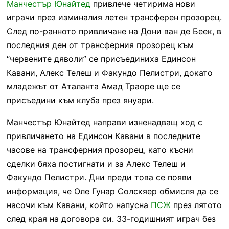
Манчестър Юнайтед
привлече четирима нови
играчи през изминалия летен трансферен прозорец.
След по-ранното привличане на Дони ван де Беек, в
последния ден от трансферния прозорец към
“червените дяволи” се присъединиха Единсон
Кавани, Алекс Телеш и Факундо Пелистри, докато
младежът от Аталанта Амад Траоре ще се
присъедини към клуба през януари.
Манчестър Юнайтед направи изненадващ ход с
привличането на Единсон Кавани в последните
часове на трансферния прозорец, като късни
сделки бяха постигнати и за Алекс Телеш и
Факундо Пелистри. Дни преди това се появи
информация, че Оле Гунар Солскяер обмисля да се
насочи към Кавани, който напусна
ПСЖ
през лятото
след края на договора си. 33-годишният играч без