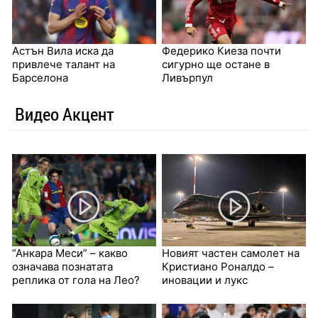
Астън Вила иска да
Федерико Киеза почти
привлече талант на
сигурно ще остане в
Барселона
Ливърпул
Видео Акцент
“Анкара Меси” – какво
Новият частен самолет на
означава познатата
Кристиано Роналдо –
реплика от гола на Лео?
иновации и лукс