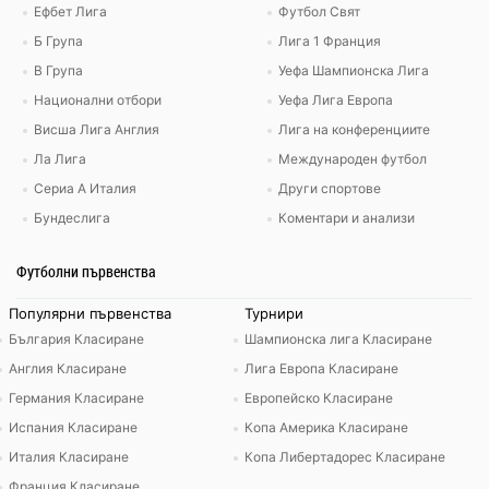
Ефбет Лига
Футбол Свят
Б Група
Лига 1 Франция
В Група
Уефа Шампионска Лига
Национални отбори
Уефа Лига Европа
Висша Лига Англия
Лига на конференциите
Ла Лига
Международен футбол
Сериа А Италия
Други спортове
Бундеслига
Коментари и анализи
Футболни първенства
Популярни първенства
Турнири
България Класиране
Шампионска лига Класиране
Англия Класиране
Лига Европа Класиране
Германия Класиране
Европейско Класиране
Испания Класиране
Копа Америка Класиране
Италия Класиране
Копа Либертадорес Класиране
Франция Класиране