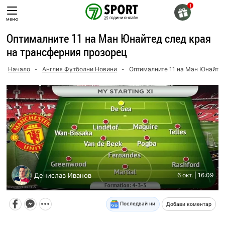
Skip
to
меню
content
Оптималните 11 на Ман Юнайтед след края
на трансферния прозорец
Начало
-
Англия Футболни Новини
-
Оптималните 11 на Ман Юнайтед
Денислав Иванов
6 окт. | 16:09
Последвай ни
Добави коментар