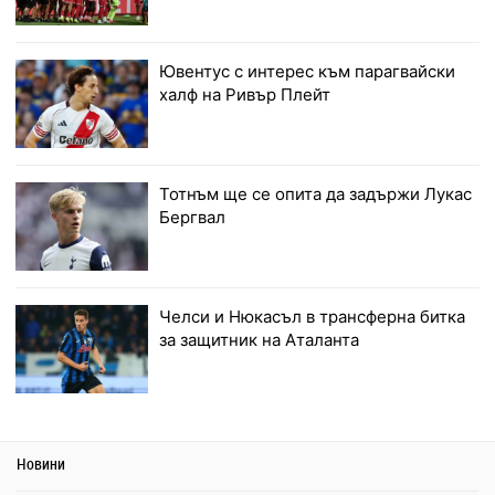
Ювентус с интерес към парагвайски
халф на Ривър Плейт
Тотнъм ще се опита да задържи Лукас
Бергвал
Челси и Нюкасъл в трансферна битка
за защитник на Аталанта
Новини