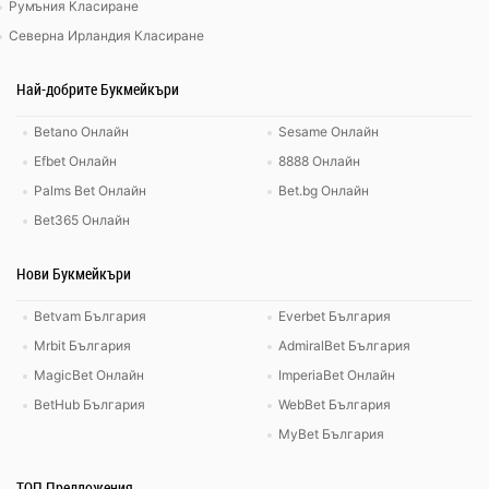
Румъния Класиране
Северна Ирландия Класиране
Най-добрите Букмейкъри
Betano Онлайн
Sesame Онлайн
Efbet Онлайн
8888 Онлайн
Palms Bet Онлайн
Bet.bg Онлайн
Bet365 Онлайн
Нови Букмейкъри
Betvam България
Everbet България
Mrbit България
AdmiralBet България
MagicBet Онлайн
ImperiaBet Онлайн
BetHub България
WebBet България
MyBet България
ТОП Предложения