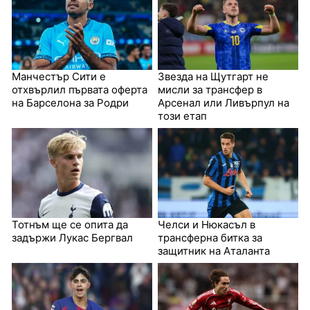
Манчестър Сити е
Звезда на Щутгарт не
отхвърлил първата оферта
мисли за трансфер в
на Барселона за Родри
Арсенал или Ливърпул на
този етап
Тотнъм ще се опита да
Челси и Нюкасъл в
задържи Лукас Бергвал
трансферна битка за
защитник на Аталанта