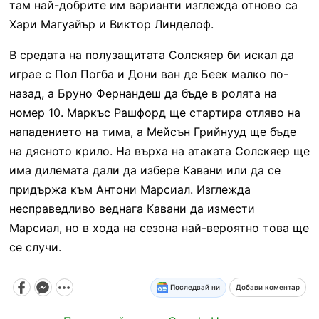
там най-добрите им варианти изглежда отново са
Хари Магуайър и Виктор Линделоф.
В средата на полузащитата Солскяер би искал да
играе с Пол Погба и Дони ван де Беек малко по-
назад, а Бруно Фернандеш да бъде в ролята на
номер 10. Маркъс Рашфорд ще стартира отляво на
нападението на тима, а Мейсън Грийнууд ще бъде
на дясното крило. На върха на атаката Солскяер ще
има дилемата дали да избере Кавани или да се
придържа към Антони Марсиал. Изглежда
несправедливо веднага Кавани да измести
Марсиал, но в хода на сезона най-вероятно това ще
се случи.
Последвай ни
Добави коментар