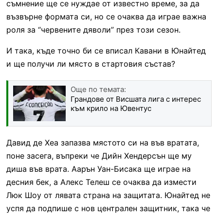
съмнение ще се нуждае от известно време, за да
възвърне формата си, но се очаква да играе важна
роля за “червените дяволи” през този сезон.
И така, къде точно би се вписал Кавани в Юнайтед
и ще получи ли място в стартовия състав?
Още по темата:
Грандове от Висшата лига с интерес
към крило на Ювентус
Давид де Хеа запазва мястото си на във вратата,
поне засега, въпреки че Дийн Хендерсън ще му
диша във врата. Аарън Уан-Бисака ще играе на
десния бек, а Алекс Телеш се очаква да измести
Люк Шоу от лявата страна на защитата. Юнайтед не
успя да подпише с нов централен защитник, така че