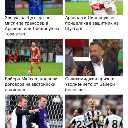
Звезда на Щутгарт не
Арсенал и Ливърпул се
мисли за трансфер в
прицелиха в защитник на
Арсенал или Ливърпул на
Щутгарт
този етап
Байерн Мюнхен поднови
Салихамиджич призна:
договора на австрийски
Уволнението от Байерн
национал
беше шок