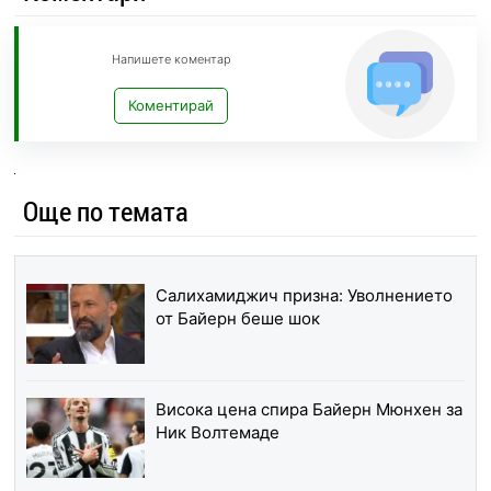
Напишете коментар
Коментирай
Още по темата
Салихамиджич призна: Уволнението
от Байерн беше шок
Висока цена спира Байерн Мюнхен за
Ник Волтемаде