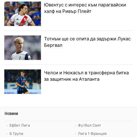
Ювентус с интерес към парагвайски
халф на Ривър Плейт
Тотнъм ще се опита да задържи Лукас
Бергвал
Челси и Нюкасъл в трансферна битка
за защитник на Аталанта
Новини
Ефбет Лига
Футбол Свят
Б Група
Лига 1 Франция