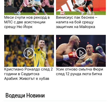
Меси счупи нов рекорд в
Винисиус пак беснее –
МЛС с две асистенции
налита на бой срещу
срещу Ню Йорк
защитник на Майорка
Кристиано Роналдо след 2
Усик отново смълча Фюри
години в Саудитска
след 12 рунда люта битка
Арабия: Животът е хубав
Водещи Новини