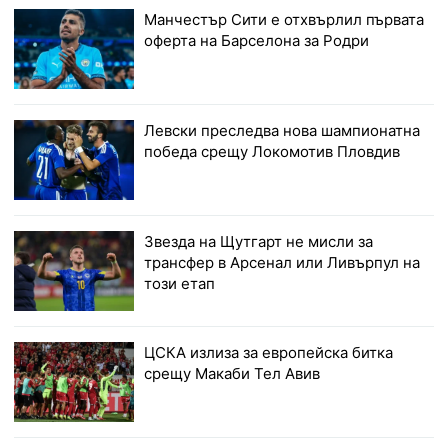
Манчестър Сити е отхвърлил първата
оферта на Барселона за Родри
Левски преследва нова шампионатна
победа срещу Локомотив Пловдив
Звезда на Щутгарт не мисли за
трансфер в Арсенал или Ливърпул на
този етап
ЦСКА излиза за европейска битка
срещу Макаби Тел Авив