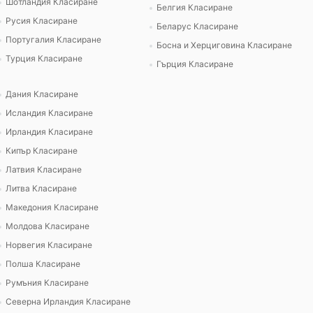
Шотландия Класиране
Белгия Класиране
Русия Класиране
Беларус Класиране
Португалия Класиране
Босна и Херциговина Класиране
Турция Класиране
Гърция Класиране
Дания Класиране
Исландия Класиране
Ирландия Класиране
Кипър Класиране
Латвия Класиране
Литва Класиране
Македония Класиране
Молдова Класиране
Норвегия Класиране
Полша Класиране
Румъния Класиране
Северна Ирландия Класиране