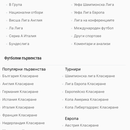
В Група
Уефа Шампионска Лига
Национални отбори
Уефа Лига Европа
Висша Лига Англия
Лига на конференциите
Ла Лига
Международен футбол
Сериа А Италия
Други спортове
Бундеслига
Коментари и анализи
Футболни първенства
Популярни първенства
Турнири
България Класиране
Шампионска лига Класиране
Англия Класиране
Лига Европа Класиране
Германия Класиране
Европейско Класиране
Испания Класиране
Копа Америка Класиране
Италия Класиране
Копа Либертадорес Класиране
Франция Класиране
Европа
Нидерландия Класиране
Австрия Класиране