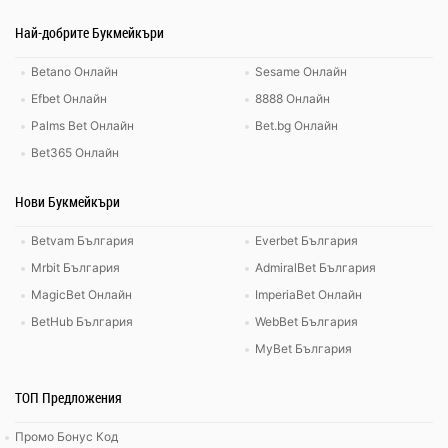
Най-добрите Букмейкъри
Betano Онлайн
Sesame Онлайн
Efbet Онлайн
8888 Онлайн
Palms Bet Онлайн
Bet.bg Онлайн
Bet365 Онлайн
Нови Букмейкъри
Betvam България
Everbet България
Mrbit България
AdmiralBet България
MagicBet Онлайн
ImperiaBet Онлайн
BetHub България
WebBet България
MyBet България
ТОП Предложения
Промо Бонус Код