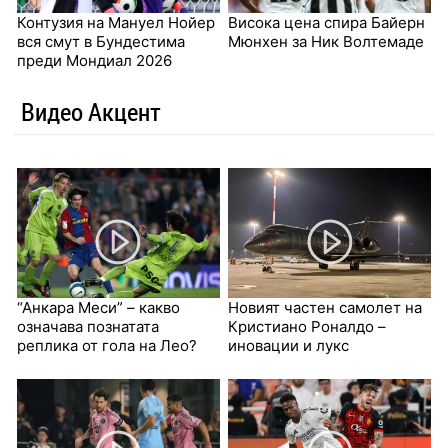
Контузия на Мануел Нойер
Висока цена спира Байерн
вся смут в Бундестима
Мюнхен за Ник Волтемаде
преди Мондиал 2026
Видео Акцент
“Анкара Меси” – какво
Новият частен самолет на
означава познатата
Кристиано Роналдо –
реплика от гола на Лео?
иновации и лукс