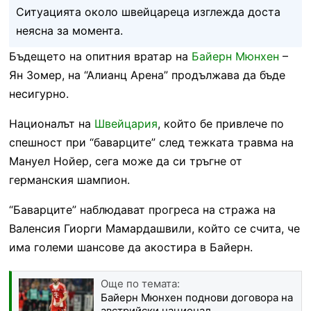
Ситуацията около швейцареца изглежда доста
неясна за момента.
Бъдещето на опитния вратар на
Байерн Мюнхен
–
Ян Зомер, на “Алианц Арена” продължава да бъде
несигурно.
Националът на
Швейцария
, който бе привлече по
спешност при “баварците” след тежката травма на
Мануел Нойер, сега може да си тръгне от
германския шампион.
“Баварците” наблюдават прогреса на стража на
Валенсия Гиорги Мамардашвили, който се счита, че
има големи шансове да акостира в Байерн.
Още по темата:
Байерн Мюнхен поднови договора на
австрийски национал