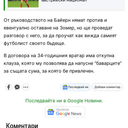
От ръководството на Байерн нямат против и
евентуално оставане на Зомер, но ще проведат
разговор с него, за да проучат как вижда самият
футболист своето бъдеще.
В договора на 34-годишния вратар има откупна
клауза, която му позволява да напусне “баварците”
за същата сума, за която бе привлечен.
Последвай ни
Добави коментар
Последвайте ни в Google Новини.
Коментари