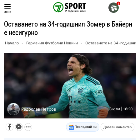
Skip
to
меню
content
Оставането на 34-годишния Зомер в Байерн
е несигурно
Начало
-
Германия Футболни Новини
-
Оставането на 34-годишния 
Радослав Петров
8 юли | 16:20
Последвай ни
Добави коментар