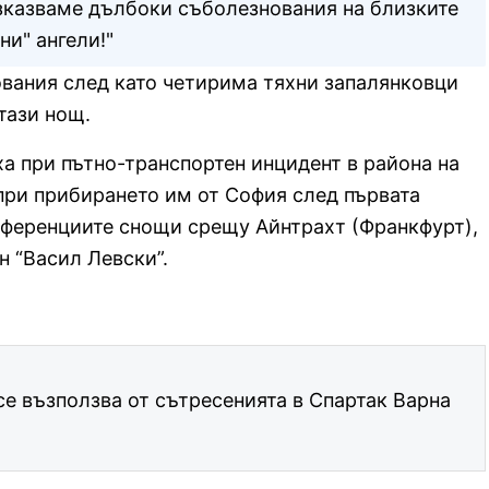
зказваме дълбоки съболезнования на близките
ни" ангели!"
вания след като четирима тяхни запалянковци
тази нощ.
а при пътно-транспортен инцидент в района на
ри прибирането им от София след първата
нференциите снощи срещу Айнтрахт (Франкфурт),
н “Васил Левски”.
се възползва от сътресенията в Спартак Варна