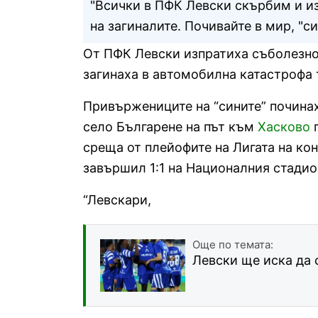
"Всички в ПФК Левски скърбим и и
на загиналите. Почивайте в мир, "си
От ПФК Левски изпратиха съболезно
загинаха в автомобилна катастрофа 
Привържениците на “сините” починах
село Българене на път към
Хасково
п
среща от плейофите на Лигата на ко
завършил 1:1 на Националния стадио
“Левскари,
Още по темата:
Левски ще иска да 