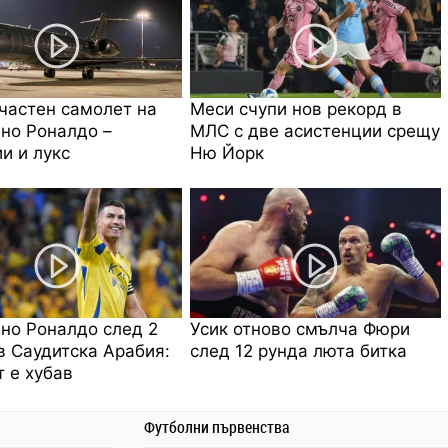
частен самолет на
Меси счупи нов рекорд в
но Роналдо –
МЛС с две асистенции срещу
и и лукс
Ню Йорк
но Роналдо след 2
Усик отново смълча Фюри
в Саудитска Арабия:
след 12 рунда люта битка
 е хубав
Футболни първенства