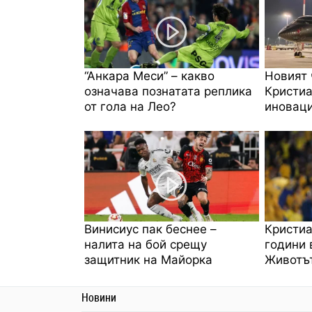
“Анкара Меси” – какво
Новият 
означава познатата реплика
Кристиа
от гола на Лео?
иноваци
Винисиус пак беснее –
Кристиа
налита на бой срещу
години 
защитник на Майорка
Животът
Новини