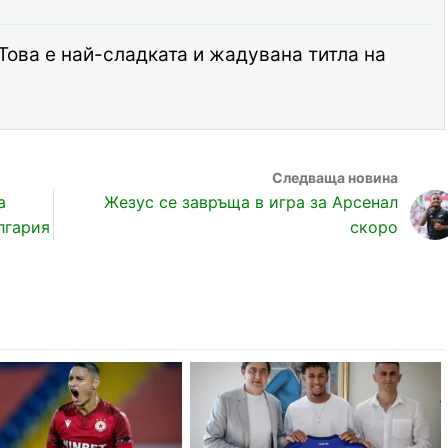
Това е най-сладката и жадувана титла на
а
Жезус се завръща в игра за Арсенал
лгария
скоро