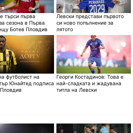
е търси първа
Левски представи първото
за сезона в Първа
си ново попълнение за
ещу Ботев Пловдив
лятото
на футболист на
Георги Костадинов: Това е
тър Юнайтед подписа
най-сладката и жадувана
 Пловдив
титла на Левски