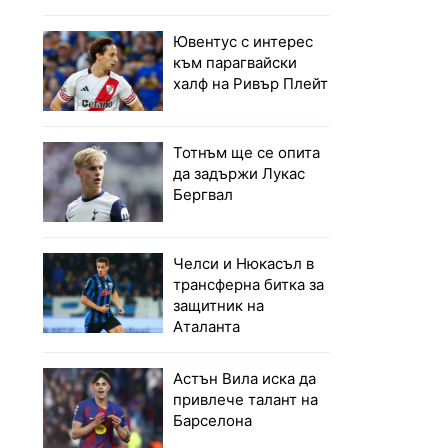
Ювентус с интерес
към парагвайски
халф на Ривър Плейт
Тотнъм ще се опита
да задържи Лукас
Бергвал
Челси и Нюкасъл в
трансферна битка за
защитник на
Аталанта
Астън Вила иска да
привлече талант на
Барселона