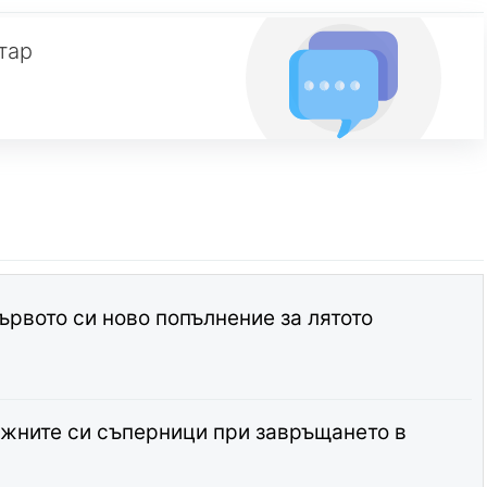
тар
ървото си ново попълнение за лятото
жните си съперници при завръщането в