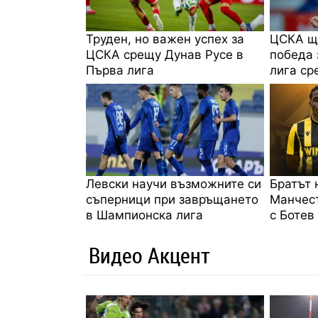
Труден, но важен успех за
ЦСКА щ
ЦСКА срещу Дунав Русе в
победа 
Първа лига
лига ср
Левски научи възможните си
Братът 
съперници при завръщането
Манчес
в Шампионска лига
с Ботев
Видео Акцент