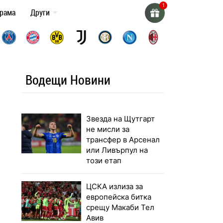
грама
Други
Водещи Новини
Звезда на Щутгарт
не мисли за
трансфер в Арсенал
или Ливърпул на
този етап
ЦСКА излиза за
европейска битка
срещу Макаби Тел
Авив