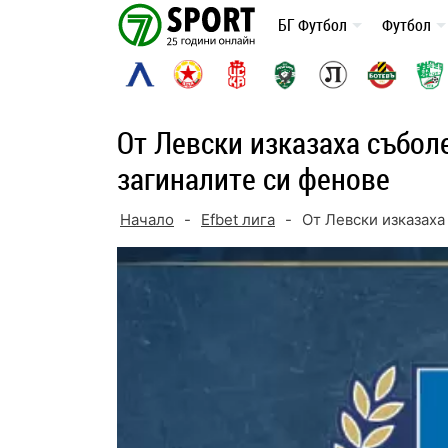
Skip
БГ Футбол
Футбол
to
content
От Левски изказаха събол
загиналите си фенове
Начало
-
Efbet лига
-
От Левски изказаха