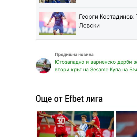
Георги Костадинов: 
Левски
Югозападно и варненско дерби з
втори кръг на Sesame Купа на Бъ
Още от Efbet лига