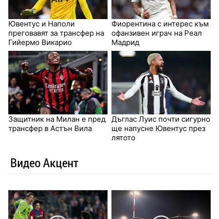
Ювентус и Наполи
Фиорентина с интерес към
преговавят за трансфер на
офанзивен играч на Реал
Гийермо Викарио
Мадрид
Защитник на Милан е пред
Дъглас Луис почти сигурно
трансфер в Астън Вила
ще напусне Ювентус през
лятото
Видео Акцент