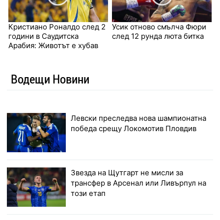
Кристиано Роналдо след 2
Усик отново смълча Фюри
години в Саудитска
след 12 рунда люта битка
Арабия: Животът е хубав
Водещи Новини
Левски преследва нова шампионатна
победа срещу Локомотив Пловдив
Звезда на Щутгарт не мисли за
трансфер в Арсенал или Ливърпул на
този етап