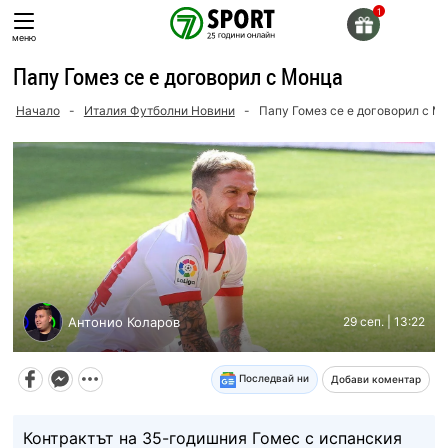
Skip
to
меню
content
Папу Гомез се е договорил с Монца
Начало
-
Италия Футболни Новини
-
Папу Гомез се е договорил с М
Антонио Коларов
29 сеп. | 13:22
Последвай ни
Добави коментар
Контрактът на 35-годишния Гомес с испанския