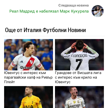
Реал Мадрид е набелязал Марк Кукурела
Още от Италия Футболни Новини
Ювентус с интерес към
Грандове от Висшата лига
парагвайски халф на Ривър
с интерес към крило на
Плейт
Ювентус