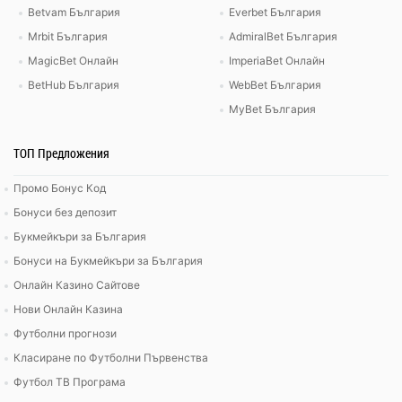
Betvam България
Everbet България
Mrbit България
AdmiralBet България
MagicBet Онлайн
ImperiaBet Онлайн
BetHub България
WebBet България
MyBet България
ТОП Предложения
Промо Бонус Код
Бонуси без депозит
Букмейкъри за България
Бонуси на Букмейкъри за България
Онлайн Казино Сайтове
Нови Онлайн Казина
Футболни прогнози
Класиране по Футболни Първенства
Футбол ТВ Програма