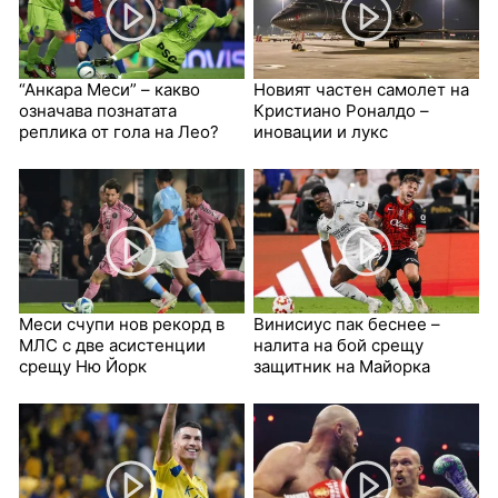
“Анкара Меси” – какво
Новият частен самолет на
означава познатата
Кристиано Роналдо –
реплика от гола на Лео?
иновации и лукс
Меси счупи нов рекорд в
Винисиус пак беснее –
МЛС с две асистенции
налита на бой срещу
срещу Ню Йорк
защитник на Майорка