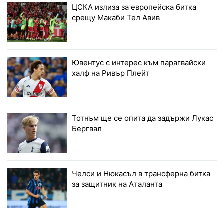
ЦСКА излиза за европейска битка
срещу Макаби Тел Авив
Ювентус с интерес към парагвайски
халф на Ривър Плейт
Тотнъм ще се опита да задържи Лукас
Бергвал
Челси и Нюкасъл в трансферна битка
за защитник на Аталанта