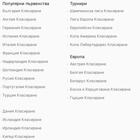
Популярни първенства
Турнири
България Класиране
Шампионска лига Класиране
Англия Класиране
Лига Европа Класиране
Германия Класиране
Европейско Класиране
Испания Класиране
Копа Америка Класиране
Италия Класиране
Копа Либертадорес Класиране
Франция Класиране
Европа
Нидерландия Класиране
Австрия Класиране
Шотландия Класиране
Белгия Класиране
Русия Класиране
Беларус Класиране
Португалия Класиране
Босна и Херциговина Класиране
Турция Класиране
Гърция Класиране
Дания Класиране
Исландия Класиране
Ирландия Класиране
Кипър Класиране