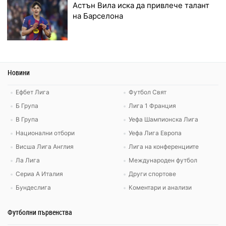
Астън Вила иска да привлече талант
на Барселона
Новини
Ефбет Лига
Футбол Свят
Б Група
Лига 1 Франция
В Група
Уефа Шампионска Лига
Национални отбори
Уефа Лига Европа
Висша Лига Англия
Лига на конференциите
Ла Лига
Международен футбол
Сериа А Италия
Други спортове
Бундеслига
Коментари и анализи
Футболни първенства