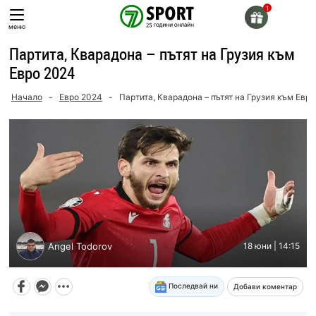
Skip
to
меню
content
Партита, Кварадона – пътят на Грузия към
Евро 2024
Начало
-
Евро 2024
-
Партита, Кварадона – пътят на Грузия към Евр
Angel Todorov
18 юни | 14:15
Последвай ни
Добави коментар