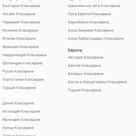
България Класиране
Шампионска лига Класиране
Англия Класиране
Лига Европа Класиране
Германия Класиране
Европейско Класиране
Испания Класиране
Копа Америка Класиране
Италия Класиране
Копа Либертадорес Класиране
Франция Класиране
Европа
Нидерландия Класиране
Австрия Класиране
Шотландия Класиране
Белгия Класиране
Русия Класиране
Беларус Класиране
Португалия Класиране
Босна и Херциговина Класиране
Турция Класиране
Гърция Класиране
Дания Класиране
Исландия Класиране
Ирландия Класиране
Кипър Класиране
Латвия Класиране