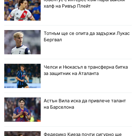
халф на Ривър Плейт
Тотнъм ще се опита да задържи Лукас
Бергвал
Челси и Нюкасъл в трансферна битка
за защитник на Аталанта
Астън Вила иска да привлече талант
на Барселона
Федерико Киеза почти сигурно ще