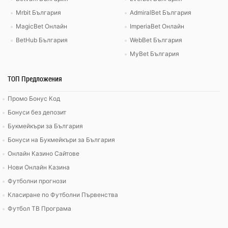
Mrbit България
AdmiralBet България
MagicBet Онлайн
ImperiaBet Онлайн
BetHub България
WebBet България
MyBet България
ТОП Предложения
Промо Бонус Код
Бонуси без депозит
Букмейкъри за България
Бонуси на Букмейкъри за България
Онлайн Казино Сайтове
Нови Онлайн Казина
Футболни прогнози
Класиране по Футболни Първенства
Футбол ТВ Програма