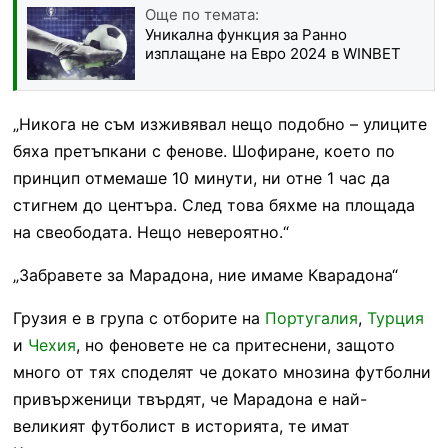
Още по темата:
Уникална функция за Ранно
изплащане на Евро 2024 в WINBET
„Никога не съм изживявал нещо подобно – улиците
бяха претъпкани с фенове. Шофиране, което по
принцип отмемаше 10 минути, ни отне 1 час да
стигнем до центъра. След това бяхме на площада
на свеободата. Нещо невероятно.“
„Забравете за Марадона, ние имаме Кварадона“
Грузия е в група с отборите на
Португалия
,
Турция
и
Чехия
, но феновете не са притеснени, защото
много от тях споделят че докато мнозина футболни
привърженици твърдят, че Марадона е най-
великият футболист в историята, те имат