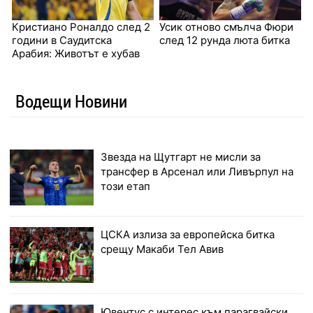
Кристиано Роналдо след 2
Усик отново смълча Фюри
години в Саудитска
след 12 рунда люта битка
Арабия: Животът е хубав
Водещи Новини
Звезда на Щутгарт не мисли за
трансфер в Арсенал или Ливърпул на
този етап
ЦСКА излиза за европейска битка
срещу Макаби Тел Авив
Ювентус с интерес към парагвайски