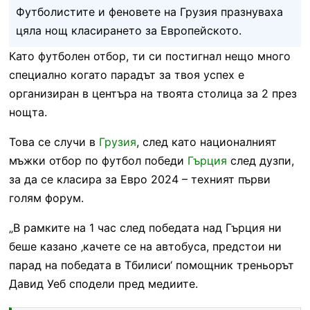
Футболистите и феновете на Грузия празнуваха
цяла нощ класирането за Европейското.
Като футболен отбор, ти си постигнал нещо много
специално когато парадът за твоя успех е
организиран в центъра на твоята столица за 2 през
нощта.
Това се случи в
Грузия
, след като националният
мъжки отбор по футбол победи
Гърция
след дузпи,
за да се класира за Евро 2024 – техният първи
голям форум.
„В рамките на 1 час след победата над Гърция ни
беше казано ‚качете се на автобуса, предстои ни
парад на победата в Тбилиси‘ помощник треньорът
Давид Уеб сподели пред медиите.