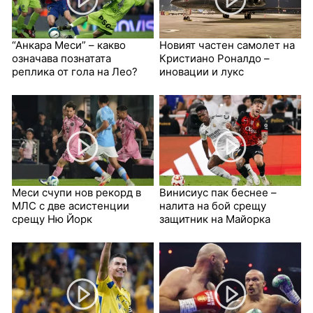
“Анкара Меси” – какво
Новият частен самолет на
означава познатата
Кристиано Роналдо –
реплика от гола на Лео?
иновации и лукс
Меси счупи нов рекорд в
Винисиус пак беснее –
МЛС с две асистенции
налита на бой срещу
срещу Ню Йорк
защитник на Майорка