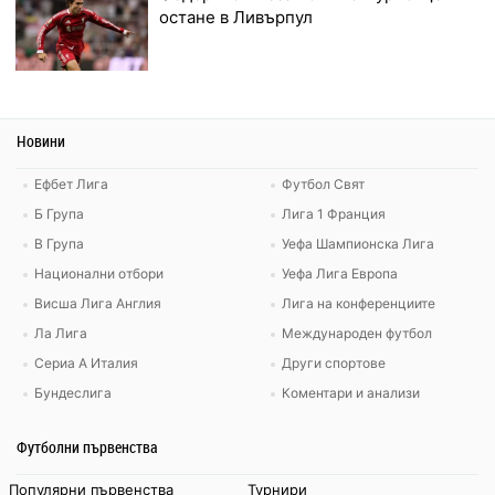
остане в Ливърпул
Новини
Ефбет Лига
Футбол Свят
Б Група
Лига 1 Франция
В Група
Уефа Шампионска Лига
Национални отбори
Уефа Лига Европа
Висша Лига Англия
Лига на конференциите
Ла Лига
Международен футбол
Сериа А Италия
Други спортове
Бундеслига
Коментари и анализи
Футболни първенства
Популярни първенства
Турнири