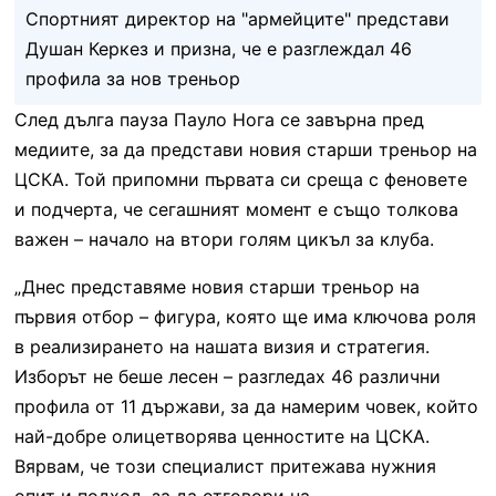
Спортният директор на "армейците" представи
Душан Керкез и призна, че е разглеждал 46
профила за нов треньор
След дълга пауза Пауло Нога се завърна пред
медиите, за да представи новия старши треньор на
ЦСКА. Той припомни първата си среща с феновете
и подчерта, че сегашният момент е също толкова
важен – начало на втори голям цикъл за клуба.
„Днес представяме новия старши треньор на
първия отбор – фигура, която ще има ключова роля
в реализирането на нашата визия и стратегия.
Изборът не беше лесен – разгледах 46 различни
профила от 11 държави, за да намерим човек, който
най-добре олицетворява ценностите на ЦСКА.
Вярвам, че този специалист притежава нужния
опит и подход, за да отговори на