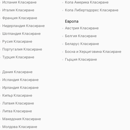
Испания Класиране
Копа Америка Класиране
Италия Класиране
Копа Либертадорес Класиране
Франция Класиране
Европа
Нидерландия Класиране
Австрия Класиране
Шотландия Класиране
Белгия Класиране
Русия Класиране
Беларус Класиране
Португалия Класиране
Босна и Херциговина Класиране
Турция Класиране
Гърция Класиране
Дания Класиране
Исландия Класиране
Ирландия Класиране
Кипър Класиране
Латвия Класиране
Литва Класиране
Македония Класиране
Молдова Класиране