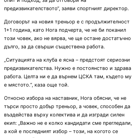
предизвикателството“, заяви спортният директор.
Договорът на новия треньор е с продължителност
1+1 година, като Нога подчерта, че не би поканил
този човек, ако не вярва, че ще остане достатъчно
дълго, за да свърши съществена работа.
„Ситуацията на клуба е ясна – предстоят сериозни
предизвикателства. Нужно е постоянство и здрава
работа. Целта ни е да върнем ЦСКА там, където му
е мястото.“, каза още той.
Относно избора на наставник, Нога обясни, че не
търси просто добър треньор, а човек, способен да
въздейства върху колектива и да изгради силен
екип: „Важно не е колко кандидати сме прегледали,
а кой е последният избор – този, на когото се