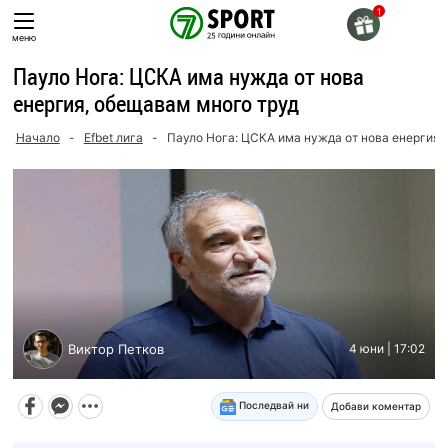
Skip
to
меню
content
Пауло Нога: ЦСКА има нужда от нова
енергия, обещавам много труд
Начало
-
Efbet лига
-
Пауло Нога: ЦСКА има нужда от нова енергия,
Виктор Петков
4 юни | 17:02
Последвай ни
Добави коментар