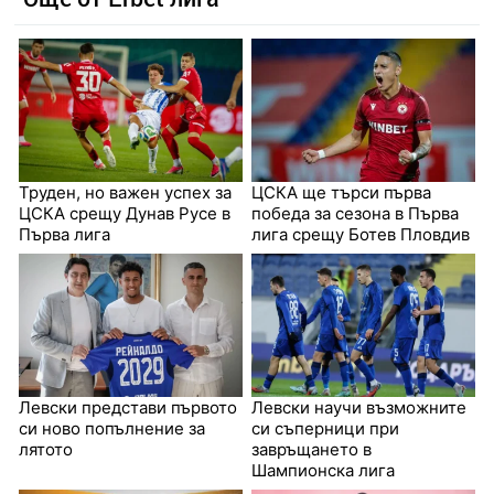
Труден, но важен успех за
ЦСКА ще търси първа
ЦСКА срещу Дунав Русе в
победа за сезона в Първа
Първа лига
лига срещу Ботев Пловдив
Левски представи първото
Левски научи възможните
си ново попълнение за
си съперници при
лятото
завръщането в
Шампионска лига