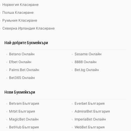
Норвегия Класиране
Полша Класиране
Румъния Класиране
Северна Ирландия Класиране
Най-добрите Букмейкъри
Betano Онлайн
Sesame Онлайн
Efbet Онлайн
8888 Онлайн
Palms Bet Онлайн
Bet.bg Онлайн
Bet365 Онлайн
Нови Букмейкъри
Betvam България
Everbet България
Mrbit България
AdmiralBet България
MagicBet Онлайн
ImperiaBet Онлайн
BetHub България
WebBet България