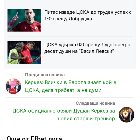
Питас изведе ЦСКА до труден успех с
1-0 срещу Добруджа
ЦСКА удържа 0:0 срещу Лудогорец с
десет души на “Васил Левски”
Керкез: Всички в Европа знаят кой е
ЦСКА, дела трябват, а не думи
ЦСКА официално обяви Душан Керкез за
новия старши треньор
Още от Efbet лига