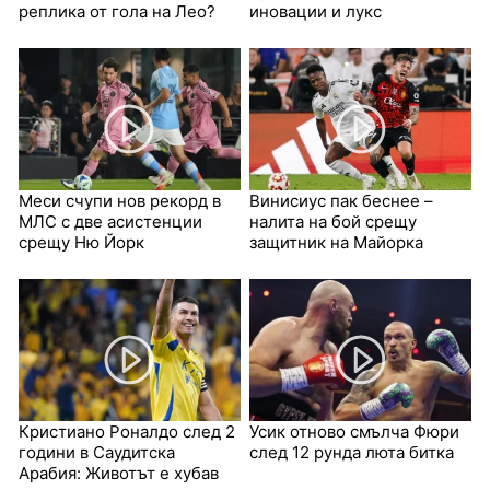
реплика от гола на Лео?
иновации и лукс
Меси счупи нов рекорд в
Винисиус пак беснее –
МЛС с две асистенции
налита на бой срещу
срещу Ню Йорк
защитник на Майорка
Кристиано Роналдо след 2
Усик отново смълча Фюри
години в Саудитска
след 12 рунда люта битка
Арабия: Животът е хубав