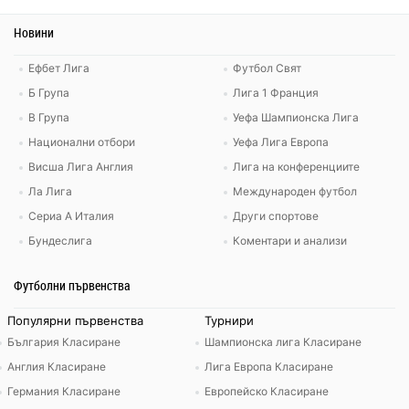
Новини
Ефбет Лига
Футбол Свят
Б Група
Лига 1 Франция
В Група
Уефа Шампионска Лига
Национални отбори
Уефа Лига Европа
Висша Лига Англия
Лига на конференциите
Ла Лига
Международен футбол
Сериа А Италия
Други спортове
Бундеслига
Коментари и анализи
Футболни първенства
Популярни първенства
Турнири
България Класиране
Шампионска лига Класиране
Англия Класиране
Лига Европа Класиране
Германия Класиране
Европейско Класиране