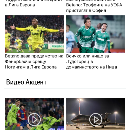
в Лига Европа
Betanо: Трофеите на УЕФА
пристигат в София
Betano дава предимство на
Всичко или нищо за
Фенербахче срещу
Лудогорец в
Нотингам в Лига Европа
домакинството на Ница
Видео Акцент