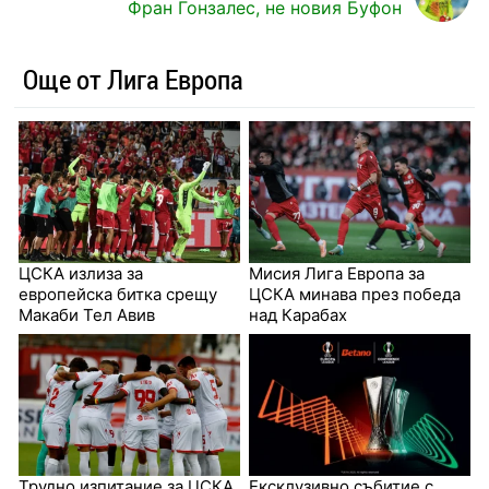
Фран Гонзалес, не новия Буфон
Още от Лига Европа
ЦСКА излиза за
Мисия Лига Европа за
европейска битка срещу
ЦСКА минава през победа
Макаби Тел Авив
над Карабах
Трудно изпитание за ЦСКА
Ексклузивно събитие с