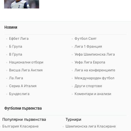
Новини
Ефбет Лига
Футбол Свят
Б Група
Лига 1 Франция
В Група
Уефа Шампионска Лига
Национални отбори
Уефа Лига Европа
Висша Лига Англия
Лига на конференциите
Ла Лига
Международен футбол
Сериа А Италия
Други спортове
Бундеслига
Коментари и анализи
Футболни първенства
Популярни първенства
Турнири
България Класиране
Шампионска лига Класиране