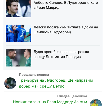
Алберто Салидо: В Лудогорец е като
в Реал Мадрид
Левски посяга към титлата в дома на
шампиона Лудогорец
Лудогорец без право на грешка
срещу Локомотив Пловдив
Треньорът на Лудогорец: Ще направим
добър мач срещу Бетис
Новият талант на Реал Мадрид: Аз съм