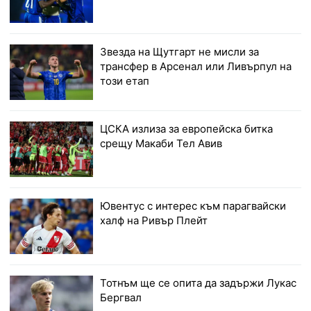
Звезда на Щутгарт не мисли за
трансфер в Арсенал или Ливърпул на
този етап
ЦСКА излиза за европейска битка
срещу Макаби Тел Авив
Ювентус с интерес към парагвайски
халф на Ривър Плейт
Тотнъм ще се опита да задържи Лукас
Бергвал