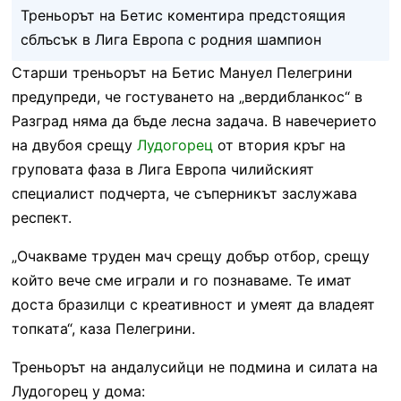
Треньорът на Бетис коментира предстоящия
сблъсък в Лига Европа с родния шампион
Старши треньорът на Бетис Мануел Пелегрини
предупреди, че гостуването на „вердибланкос“ в
Разград няма да бъде лесна задача. В навечерието
на двубоя срещу
Лудогорец
от втория кръг на
груповата фаза в Лига Европа чилийският
специалист подчерта, че съперникът заслужава
респект.
„Очакваме труден мач срещу добър отбор, срещу
който вече сме играли и го познаваме. Те имат
доста бразилци с креативност и умеят да владеят
топката“, каза Пелегрини.
Треньорът на андалусийци не подмина и силата на
Лудогорец у дома: