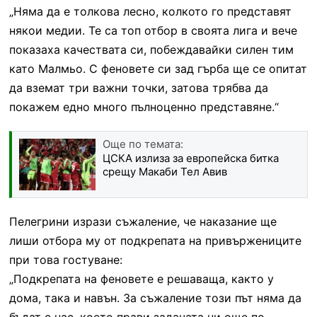
„Няма да е толкова лесно, колкото го представят
някои медии. Те са топ отбор в своята лига и вече
показаха качествата си, побеждавайки силен тим
като Малмьо. С феновете си зад гърба ще се опитат
да вземат три важни точки, затова трябва да
покажем едно много пълноценно представяне.“
Още по темата:
ЦСКА излиза за европейска битка
срещу Макаби Тел Авив
Пелегрини изрази съжаление, че наказание ще
лиши отбора му от подкрепата на привържениците
при това гостуване:
„Подкрепата на феновете е решаваща, както у
дома, така и навън. За съжаление този път няма да
бъдат с нас, което прави задачата ни още по-