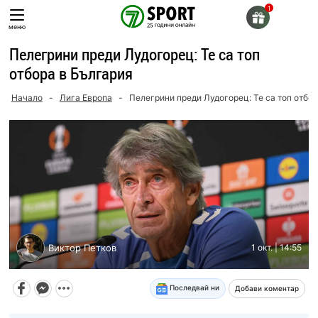
Skip
to
меню
content
Пелегрини преди Лудогорец: Те са топ
отбора в България
Начало
-
Лига Европа
-
Пелегрини преди Лудогорец: Те са топ отбо
Виктор Петков
1 окт. | 14:55
Последвай ни
Добави коментар