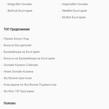
MagicBet Онлайн
ImperiaBet Онлайн
BetHub България
WebBet България
MyBet България
ТОП Предложения
Промо Бонус Код
Бонуси без депозит
Букмейкъри за България
Бонуси на Букмейкъри за България
Онлайн Казино Сайтове
Нови Онлайн Казина
Футболни прогнози
Класиране по Футболни Първенства
Футбол ТВ Програма
Полезно