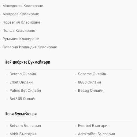
Македония Класиране
Молдова Класиране
Норвегия Класиране
Полша Класиране
Румъния Класиране
Северна Ирландия Класиране
Най-добрите Букмейкъри
Betano Онлайн
Sesame Онлайн
Efbet Онлайн
8888 Онлайн
Palms Bet Онлайн
Bet.bg Онлайн
Bet365 Онлайн
Нови Букмейкъри
Betvam България
Everbet България
Mrbit България
AdmiralBet България