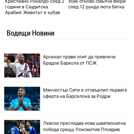
Кристиано Роналдо след 2
Усик отново смълча Фюри
години в Саудитска
след 12 рунда люта битка
Арабия: Животът е хубав
Водещи Новини
Арсенал прави опит да привлече
Брадли Баркола от ПСЖ
Манчестър Сити е отхвърлил първата
оферта на Барселона за Родри
Левски преследва нова шампионатна
победа срещу Локомотив Пловдив