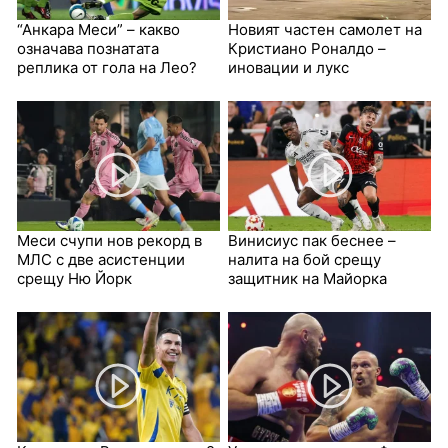
“Анкара Меси” – какво
Новият частен самолет на
означава познатата
Кристиано Роналдо –
реплика от гола на Лео?
иновации и лукс
Меси счупи нов рекорд в
Винисиус пак беснее –
МЛС с две асистенции
налита на бой срещу
срещу Ню Йорк
защитник на Майорка