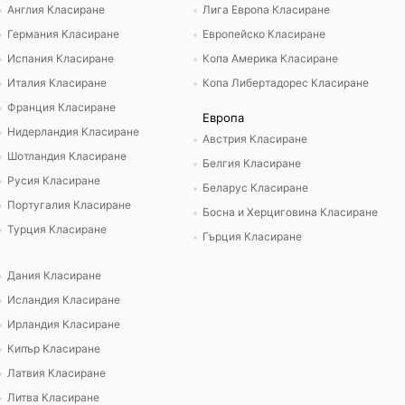
Англия Класиране
Лига Европа Класиране
Германия Класиране
Европейско Класиране
Испания Класиране
Копа Америка Класиране
Италия Класиране
Копа Либертадорес Класиране
Франция Класиране
Европа
Нидерландия Класиране
Австрия Класиране
Шотландия Класиране
Белгия Класиране
Русия Класиране
Беларус Класиране
Португалия Класиране
Босна и Херциговина Класиране
Турция Класиране
Гърция Класиране
Дания Класиране
Исландия Класиране
Ирландия Класиране
Кипър Класиране
Латвия Класиране
Литва Класиране