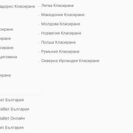
Литва Класиране
адорес Класиране
Македония Класиране
Молдова Класиране
сиране
Норвегия Класиране
иране
Полша Класиране
сиране
Румъния Класиране
циговина
Северна Ирландия Класиране
иране
bet България
alBet България
iaBet Онлайн
et България