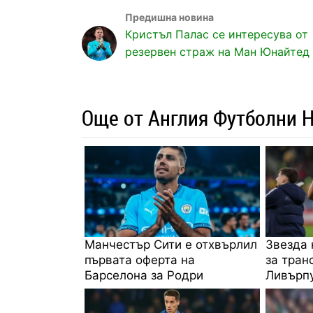
Кристъл Палас се интересува от
резервен страж на Ман Юнайтед
Още от Англия Футболни 
Манчестър Сити е отхвърлил
Звезда 
първата оферта на
за тран
Барселона за Родри
Ливърпу