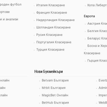
роден футбол
Италия Класиране
Копа Либерт
ортове
Франция Класиране
Европа
и и анализи
Нидерландия Класиране
Австрия Кла
Шотландия Класиране
Белгия Клас
Русия Класиране
Беларус Кла
Португалия Класиране
Босна и Хер
Турция Класиране
Класиране
Гърция Клас
Нови Букмейкъри
Онлайн
Betvam България
Ever
айн
Mrbit България
Admir
нлайн
MagicBet Онлайн
Imper
BetHub България
WebB