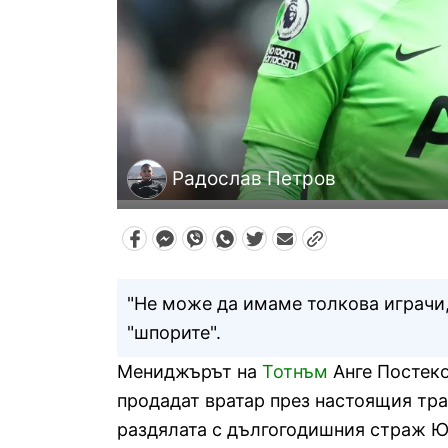
Радослав Петров
"Не може да имаме толкова играчи,
"шпорите".
Мениджърът на
Тотнъм
Анге Постеко
продадат вратар през настоящия тра
раздялата с дългогодишния страж Ю