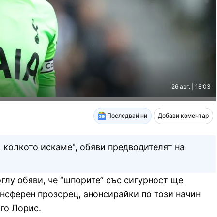
26 авг. | 18:03
Последвай ни
Добави коментар
 колкото искаме", обяви предводителят на
глу обяви, че “шпорите” със сигурност ще
нсферен прозорец, анонсирайки по този начин
го Лорис.