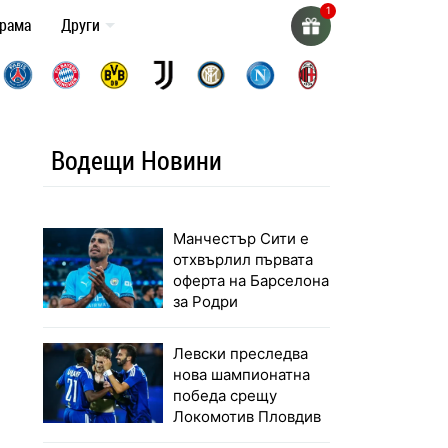
грама
Други
Водещи Новини
Манчестър Сити е
отхвърлил първата
оферта на Барселона
за Родри
Левски преследва
нова шампионатна
победа срещу
Локомотив Пловдив