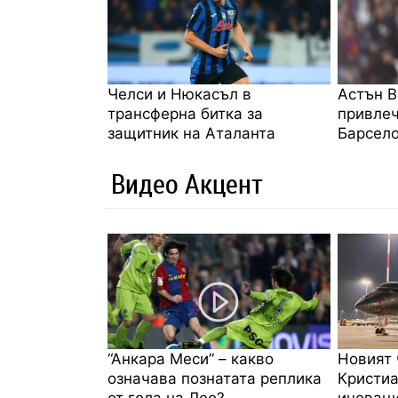
Челси и Нюкасъл в
Астън В
трансферна битка за
привлеч
защитник на Аталанта
Барсел
Видео Акцент
“Анкара Меси” – какво
Новият 
означава познатата реплика
Кристиа
от гола на Лео?
иноваци