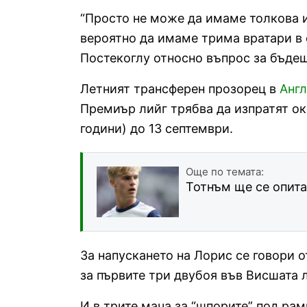
“Просто не може да имаме толкова и
вероятно да имаме трима вратари в 
Постекоглу относно въпрос за бъдещ
Летният трансферен прозорец в
Анг
Премиър лийг трябва да изпратят ок
години) до 13 септември.
Още по темата:
Тотнъм ще се опита
За напускането на Лорис се говори о
за първите три двубоя във Висшата л
И в трите мача за “шпорите” под рам