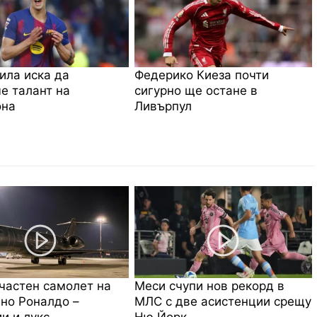
ила иска да
Федерико Киеза почти
е талант на
сигурно ще остане в
она
Ливърпул
частен самолет на
Меси счупи нов рекорд в
но Роналдо –
МЛС с две асистенции срещу
и и лукс
Ню Йорк