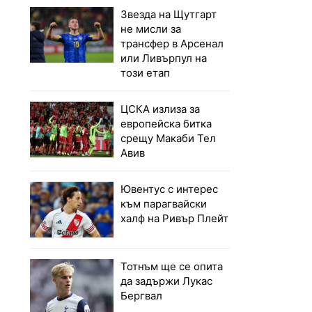
Звезда на Щутгарт
не мисли за
трансфер в Арсенал
или Ливърпул на
този етап
ЦСКА излиза за
европейска битка
срещу Макаби Тел
Авив
Ювентус с интерес
към парагвайски
халф на Ривър Плейт
Тотнъм ще се опита
да задържи Лукас
Бергвал