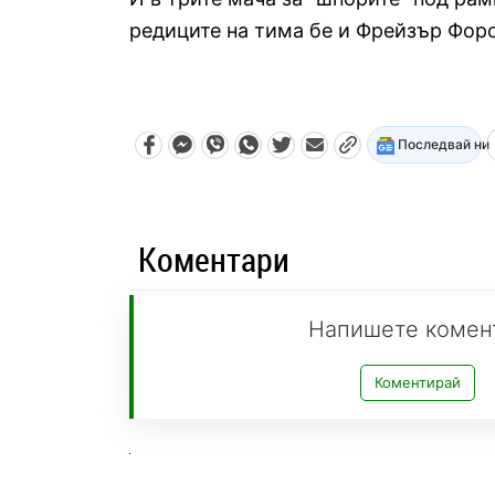
редиците на тима бе и Фрейзър Фор
Последвай ни
Коментари
Напишете комен
Коментирай