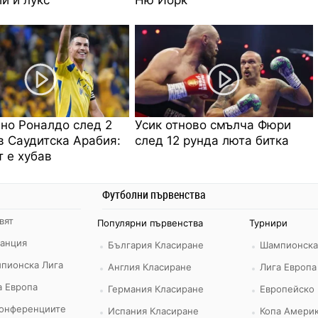
но Роналдо след 2
Усик отново смълча Фюри
в Саудитска Арабия:
след 12 рунда люта битка
 е хубав
Футболни първенства
вят
Популярни първенства
Турнири
ранция
България Класиране
Шампионска
пионска Лига
Англия Класиране
Лига Европа
а Европа
Германия Класиране
Европейско
конференциите
Испания Класиране
Копа Америк