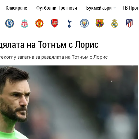
Класиране
Футболни Прогнози
Букмейкъри
ТВ Про
дялата на Тотнъм с Лорис
екоглу загатна за раздялата на Тотнъм с Лорис