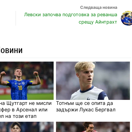
Левски започва подготовка за реванша
срещу Айнтрахт
Новини
на Щутгарт не мисли
Тотнъм ще се опита да
сфер в Арсенал или
задържи Лукас Бергвал
л на този етап