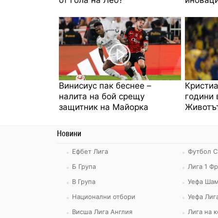
Винисиус пак беснее –
Кристиа
налита на бой срещу
години 
защитник на Майорка
Животът
Новини
Ефбет Лига
Футбол С
Б Група
Лига 1 Ф
В Група
Уефа Шам
Национални отбори
Уефа Лиг
Висша Лига Англия
Лига на 