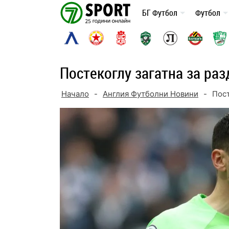
Skip
БГ Футбол
Футбол
to
content
Постекоглу загатна за раз
Начало
-
Англия Футболни Новини
-
Пост