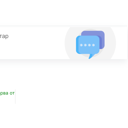
тар
рва от