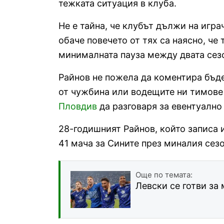
тежката ситуация в клуба.
Не е тайна, че клубът дължи на игр
обаче повечето от тях са наясно, че
минималната пауза между двата сез
Райнов не пожела да коментира бъде
от чужбина или водещите ни тимове
Пловдив
да разговаря за евентуално
28-годишният Райнов, който записа 
41 мача за Сините през миналия сезо
Още по темата:
Левски се готви за