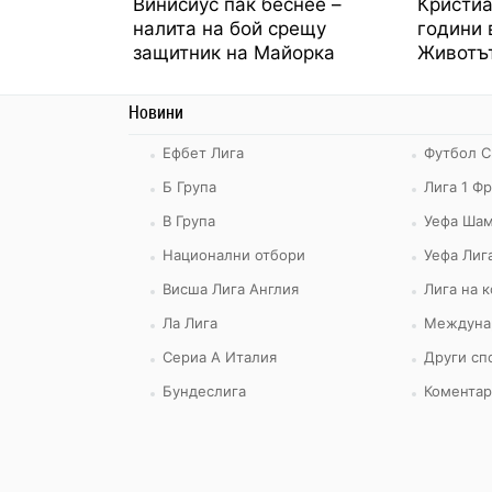
Винисиус пак беснее –
Кристиа
налита на бой срещу
години 
защитник на Майорка
Животът
Новини
Ефбет Лига
Футбол С
Б Група
Лига 1 Ф
В Група
Уефа Шам
Национални отбори
Уефа Лиг
Висша Лига Англия
Лига на 
Ла Лига
Междуна
Сериа А Италия
Други сп
Бундеслига
Коментар