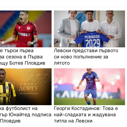
е търси първа
Левски представи първото
за сезона в Първа
си ново попълнение за
ещу Ботев Пловдив
лятото
на футболист на
Георги Костадинов: Това е
тър Юнайтед подписа
най-сладката и жадувана
 Пловдив
титла на Левски