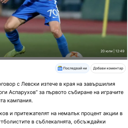
20 юли | 12:49
Последвай ни
Добави коментар
говор с Левски изтече в края на завършилия
орги Аспарухов” за първото събиране на играчите
ата кампания.
ков и притежателят на немалък процент акции в
футболистите в съблекалнята, обсъждайки