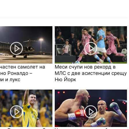
частен самолет на
Меси счупи нов рекорд в
но Роналдо –
МЛС с две асистенции срещу
и и лукс
Ню Йорк