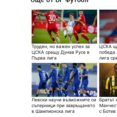
Труден, но важен успех за
ЦСКА щ
ЦСКА срещу Дунав Русе в
победа 
Първа лига
лига ср
Левски научи възможните си
Братът 
съперници при завръщането
Манчес
в Шампионска лига
с Ботев