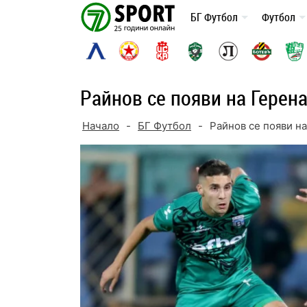
Skip
БГ Футбол
Футбол
to
content
Райнов се появи на Герена
Начало
-
БГ Футбол
-
Райнов се появи на