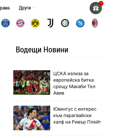
грама
Други
Водещи Новини
ЦСКА излиза за
европейска битка
срещу Макаби Тел
Авив
Ювентус с интерес
към парагвайски
халф на Ривър Плейт