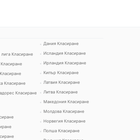
Дания Класиране
Исландия Класиране
 лига Класиране
Ирландия Класиране
 Класиране
Кипър Класиране
 Класиране
Латвия Класиране
а Класиране
Литва Класиране
адорес Класиране
Македония Класиране
Молдова Класиране
сиране
Норвегия Класиране
иране
Полша Класиране
сиране