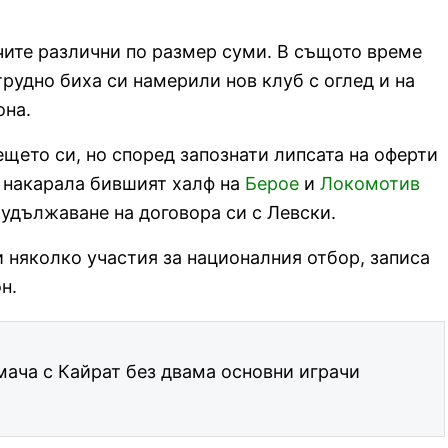
ачите различни по размер суми. В същото време
 трудно биха си намерили нов клуб с оглед и на
она.
щето си, но според запознати липсата на оферти
 накарала бившият халф на
Берое
и
Локомотив
 удължаване на договора си с Левски.
и няколко участия за националния отбор, записа
н.
 мача с Кайрат без двама основни играчи