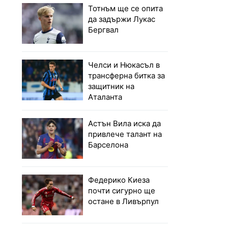
Тотнъм ще се опита
да задържи Лукас
Бергвал
Челси и Нюкасъл в
трансферна битка за
защитник на
Аталанта
Астън Вила иска да
привлече талант на
Барселона
Федерико Киеза
почти сигурно ще
остане в Ливърпул