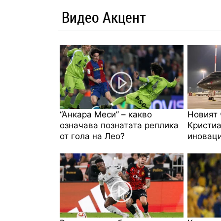
Видео Акцент
“Анкара Меси” – какво
Новият 
означава познатата реплика
Кристиа
от гола на Лео?
иноваци