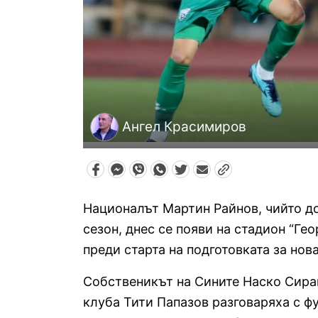
Ангел Красимиров
Националът Мартин Райнов, чийто до
сезон, днес се появи на стадион “Ге
преди старта на подготовката за нов
Собственикът на Сините Наско Сира
клуба Тити Папазов разговаряха с 