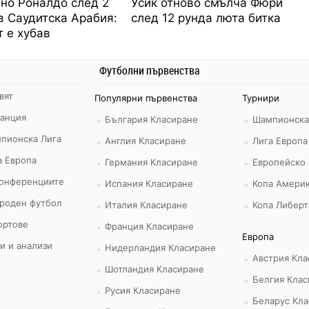
но Роналдо след 2
Усик отново смълча Фюри
в Саудитска Арабия:
след 12 рунда люта битка
 е хубав
Футболни първенства
вят
Популярни първенства
Турнири
ранция
България Класиране
Шампионска
пионска Лига
Англия Класиране
Лига Европа
а Европа
Германия Класиране
Европейско
конференциите
Испания Класиране
Копа Америк
роден футбол
Италия Класиране
Копа Либерт
ортове
Франция Класиране
Европа
и и анализи
Нидерландия Класиране
Австрия Кла
Шотландия Класиране
Белгия Клас
Русия Класиране
Беларус Кла