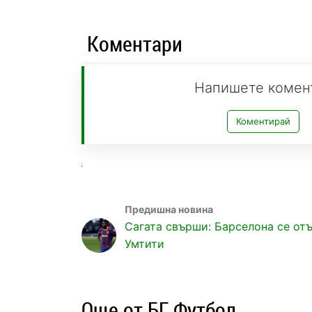
Коментари
Напишете комен
Коментирай
Сагата свърши: Барселона се отъ
Умтити
Още от БГ Футбол