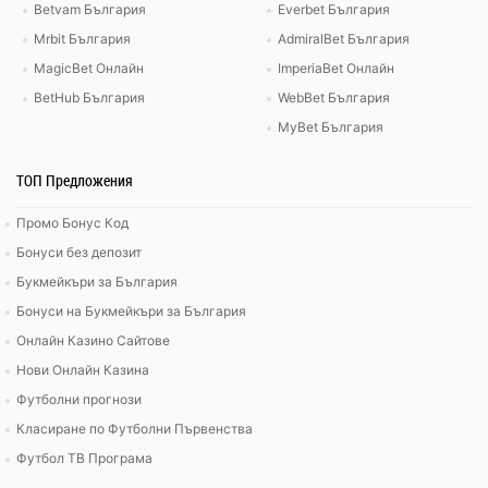
Betvam България
Everbet България
Mrbit България
AdmiralBet България
MagicBet Онлайн
ImperiaBet Онлайн
BetHub България
WebBet България
MyBet България
ТОП Предложения
Промо Бонус Код
Бонуси без депозит
Букмейкъри за България
Бонуси на Букмейкъри за България
Онлайн Казино Сайтове
Нови Онлайн Казина
Футболни прогнози
Класиране по Футболни Първенства
Футбол ТВ Програма