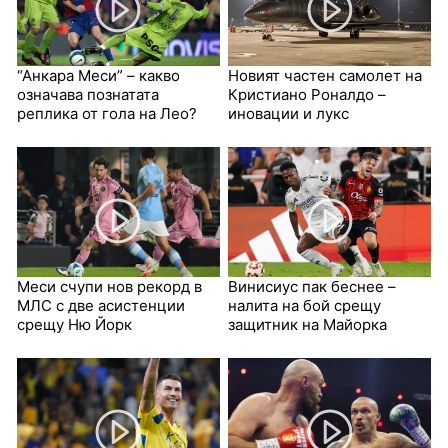
“Анкара Меси” – какво
Новият частен самолет на
означава познатата
Кристиано Роналдо –
реплика от гола на Лео?
иновации и лукс
Меси счупи нов рекорд в
Винисиус пак беснее –
МЛС с две асистенции
налита на бой срещу
срещу Ню Йорк
защитник на Майорка