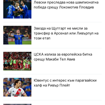
Левски преследва нова шампионатна
победа срещу Локомотив Пловдив
Звезда на Щутгарт не мисли за
трансфер в Арсенал или Ливърпул на
този етап
ЦСКА излиза за европейска битка
срещу Макаби Тел Авив
Ювентус с интерес към парагвайски
халф на Ривър Плейт