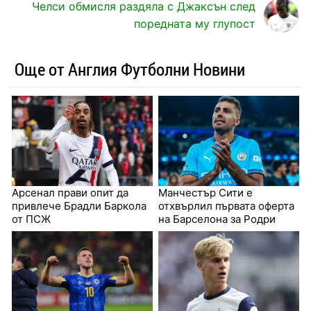
Челси обмисля раздяла с Джаксън след
поредната му глупост
Още от Англия Футболни Новини
Арсенал прави опит да
Манчестър Сити е
привлече Брадли Баркола
отхвърлил първата оферта
от ПСЖ
на Барселона за Родри