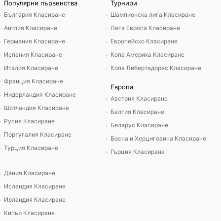
Популярни първенства
Турнири
България Класиране
Шампионска лига Класиране
Англия Класиране
Лига Европа Класиране
Германия Класиране
Европейско Класиране
Испания Класиране
Копа Америка Класиране
Италия Класиране
Копа Либертадорес Класиране
Франция Класиране
Европа
Нидерландия Класиране
Австрия Класиране
Шотландия Класиране
Белгия Класиране
Русия Класиране
Беларус Класиране
Португалия Класиране
Босна и Херциговина Класиране
Турция Класиране
Гърция Класиране
Дания Класиране
Исландия Класиране
Ирландия Класиране
Кипър Класиране