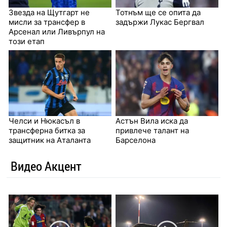
Звезда на Щутгарт не
Тотнъм ще се опита да
мисли за трансфер в
задържи Лукас Бергвал
Арсенал или Ливърпул на
този етап
Челси и Нюкасъл в
Астън Вила иска да
трансферна битка за
привлече талант на
защитник на Аталанта
Барселона
Видео Акцент