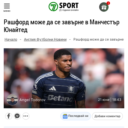
Skip
to
меню
content
Рашфорд може да се завърне в Манчестър
Юнайтед
Начало
-
Англия Футболни Новини
-
Рашфорд може да се завърне в
Angel Todorov
21 юни | 18:43
Последвай ни
Добави коментар