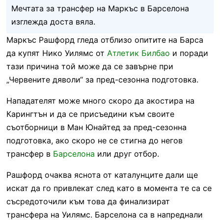
Мечтата за трансфер на Маркъс в Барселона
изглежда доста вяла.
Маркъс Рашфорд гледа отблизо опитите на Барса
да купят Нико Уилямс от
Атлетик Билбао
и поради
тази причина той може да се завърне при
„Червените дяволи“ за пред-сезонна подготовка.
Нападателят може много скоро да акостира на
Карингтън и да се присъедини към своите
съотборници в Ман Юнайтед за пред-сезонна
подготовка, ако скоро не се стигна до негов
трансфер в
Барселона
или друг отбор.
Рашфорд очаква яснота от каталунците дали ще
искат да го привлекат след като в момента те са се
съсредоточили към това да финализират
трансфера на Уилямс. Барселона са в напреднали