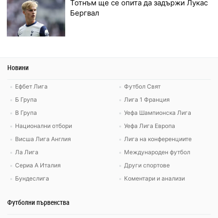
Тотнъм ще се опита да задържи Лукас
Бергвал
Новини
Ефбет Лига
Футбол Свят
Б Група
Лига 1 Франция
В Група
Уефа Шампионска Лига
Национални отбори
Уефа Лига Европа
Висша Лига Англия
Лига на конференциите
Ла Лига
Международен футбол
Сериа А Италия
Други спортове
Бундеслига
Коментари и анализи
Футболни първенства