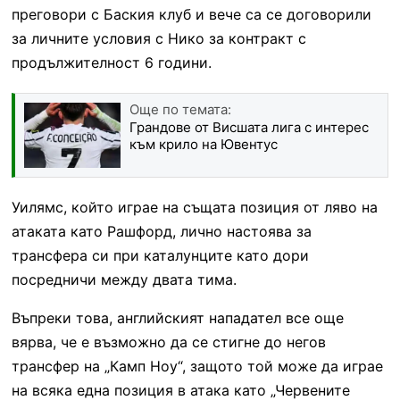
преговори с Баския клуб и вече са се договорили
за личните условия с Нико за контракт с
продължителност 6 години.
Още по темата:
Грандове от Висшата лига с интерес
към крило на Ювентус
Уилямс, който играе на същата позиция от ляво на
атаката като Рашфорд, лично настоява за
трансфера си при каталунците като дори
посредничи между двата тима.
Въпреки това, английският нападател все още
вярва, че е възможно да се стигне до негов
трансфер на „Камп Ноу“, защото той може да играе
на всяка една позиция в атака като „Червените