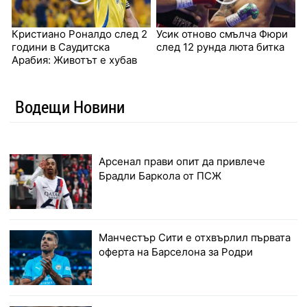
Кристиано Роналдо след 2
Усик отново смълча Фюри
години в Саудитска
след 12 рунда люта битка
Арабия: Животът е хубав
Водещи Новини
Арсенал прави опит да привлече
Брадли Баркола от ПСЖ
Манчестър Сити е отхвърлил първата
оферта на Барселона за Родри