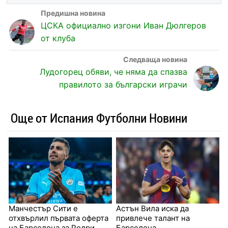
ЦСКА официално изгони Иван Дюлгеров
от клуба
Лудогорец обяви, че няма да спазва
правилото за български играчи
Още от Испания Футболни Новини
Манчестър Сити е
Астън Вила иска да
отхвърлил първата оферта
привлече талант на
на Барселона за Родри
Барселона