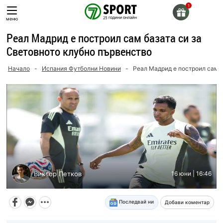
Skip
to
меню
content
Реал Мадрид е построил сам базата си за
Световното клубно първенство
Начало
-
Испания Футболни Новини
-
Реал Мадрид е построил сам б
Виктор Петков
16 юни | 16:46
Последвай ни
Добави коментар