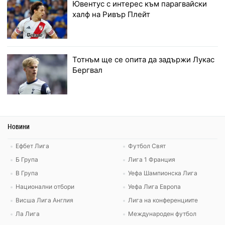
Ювентус с интерес към парагвайски
халф на Ривър Плейт
Тотнъм ще се опита да задържи Лукас
Бергвал
Новини
Ефбет Лига
Футбол Свят
Б Група
Лига 1 Франция
В Група
Уефа Шампионска Лига
Национални отбори
Уефа Лига Европа
Висша Лига Англия
Лига на конференциите
Ла Лига
Международен футбол