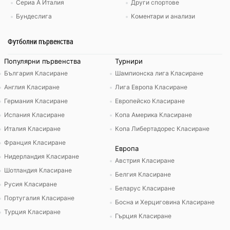
Сериа А Италия
Други спортове
Бундеслига
Коментари и анализи
Футболни първенства
Популярни първенства
Турнири
България Класиране
Шампионска лига Класиране
Англия Класиране
Лига Европа Класиране
Германия Класиране
Европейско Класиране
Испания Класиране
Копа Америка Класиране
Италия Класиране
Копа Либертадорес Класиране
Франция Класиране
Европа
Нидерландия Класиране
Австрия Класиране
Шотландия Класиране
Белгия Класиране
Русия Класиране
Беларус Класиране
Португалия Класиране
Босна и Херциговина Класиране
Турция Класиране
Гърция Класиране