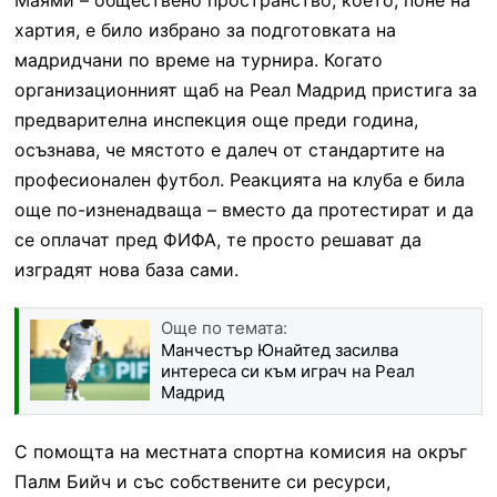
хартия, е било избрано за подготовката на
мадридчани по време на турнира. Когато
организационният щаб на Реал Мадрид пристига за
предварителна инспекция още преди година,
осъзнава, че мястото е далеч от стандартите на
професионален футбол. Реакцията на клуба е била
още по-изненадваща – вместо да протестират и да
се оплачат пред ФИФА, те просто решават да
изградят нова база сами.
Още по темата:
Манчестър Юнайтед засилва
интереса си към играч на Реал
Мадрид
С помощта на местната спортна комисия на окръг
Палм Бийч и със собствените си ресурси,