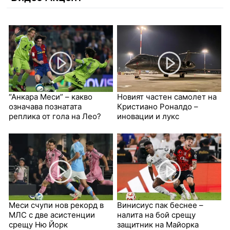
“Анкара Меси” – какво
Новият частен самолет на
означава познатата
Кристиано Роналдо –
реплика от гола на Лео?
иновации и лукс
Меси счупи нов рекорд в
Винисиус пак беснее –
МЛС с две асистенции
налита на бой срещу
срещу Ню Йорк
защитник на Майорка