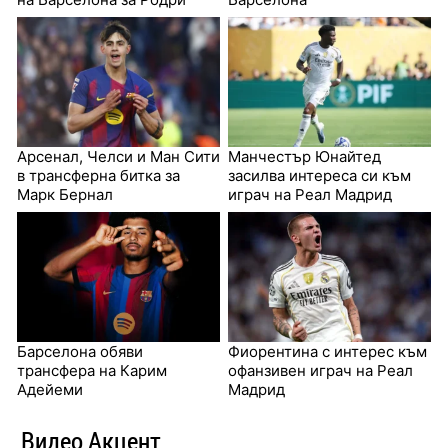
Арсенал, Челси и Ман Сити
Манчестър Юнайтед
в трансферна битка за
засилва интереса си към
Марк Бернал
играч на Реал Мадрид
Барселона обяви
Фиорентина с интерес към
трансфера на Карим
офанзивен играч на Реал
Адейеми
Мадрид
Видео Акцент