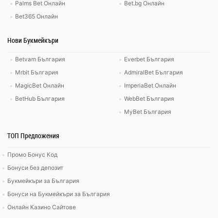
Palms Bet Онлайн
Bet.bg Онлайн
Bet365 Онлайн
Нови Букмейкъри
Betvam България
Everbet България
Mrbit България
AdmiralBet България
MagicBet Онлайн
ImperiaBet Онлайн
BetHub България
WebBet България
MyBet България
ТОП Предложения
Промо Бонус Код
Бонуси без депозит
Букмейкъри за България
Бонуси на Букмейкъри за България
Онлайн Казино Сайтове