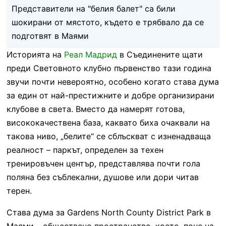
Представители на "белия балет" са били
шокирани от мястото, където е трябвало да се
подготвят в Маями
Историята на
Реал Мадрид
в Съединените щати
преди Световното клубно първенство тази година
звучи почти невероятно, особено когато става дума
за един от най-престижните и добре организирани
клубове в света. Вместо да намерят готова,
висококачествена база, каквато биха очаквали на
такова ниво, „белите“ се сблъскват с изненадваща
реалност – паркът, определен за техен
тренировъчен център, представлява почти гола
поляна без съблекални, душове или дори читав
терен.
Става дума за Gardens North County District Park в
Маями – обществено пространство, което, поне на