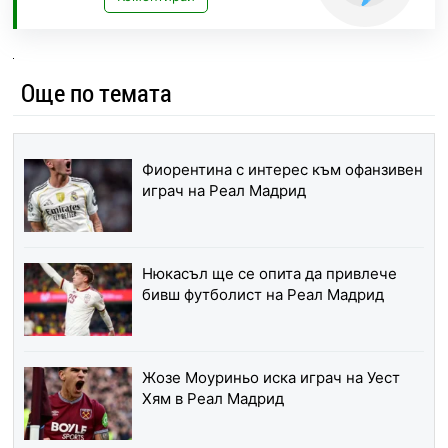
Още по темата
Фиорентина с интерес към офанзивен
играч на Реал Мадрид
Нюкасъл ще се опита да привлече
бивш футболист на Реал Мадрид
Жозе Моуриньо иска играч на Уест
Хям в Реал Мадрид