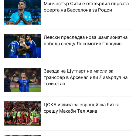
Манчестър Сити е отхвърлил първата
оферта на Барселона за Родри
Левски преследва нова шампионатна
победа срещу Локомотив Пловдив
Звезда на Щутгарт не мисли за
трансфер в Арсенал или Ливърпул на
този етап
ЦСКА излиза за европейска битка
срещу Макаби Тел Авив