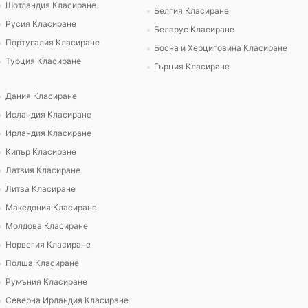
Шотландия Класиране
Белгия Класиране
Русия Класиране
Беларус Класиране
Португалия Класиране
Босна и Херциговина Класиране
Турция Класиране
Гърция Класиране
Дания Класиране
Исландия Класиране
Ирландия Класиране
Кипър Класиране
Латвия Класиране
Литва Класиране
Македония Класиране
Молдова Класиране
Норвегия Класиране
Полша Класиране
Румъния Класиране
Северна Ирландия Класиране