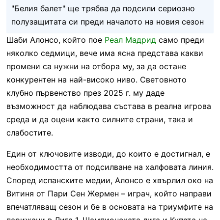
"Белия балет" ще трябва да подсили сериозно
полузащитата си преди началото на новия сезон
Шаби Алонсо, който пое
Реал Мадрид
само преди
няколко седмици, вече има ясна представа какви
промени са нужни на отбора му, за да остане
конкурентен на най-високо ниво. Световното
клубно първенство през 2025 г. му даде
възможност да наблюдава състава в реална игрова
среда и да оцени както силните страни, така и
слабостите.
Един от ключовите изводи, до които е достигнал, е
необходимостта от подсилване на халфовата линия.
Според испанските медии, Алонсо е хвърлил око на
Витиня от Пари Сен Жермен – играч, който направи
впечатляващ сезон и бе в основата на триумфите на
парижани в Лига 1, Шампионската лига и Купата на