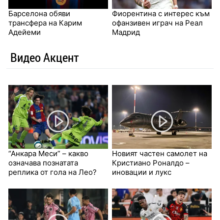
Барселона обяви
Фиорентина с интерес към
трансфера на Карим
офанзивен играч на Реал
Адейеми
Мадрид
Видео Акцент
“Анкара Меси” – какво
Новият частен самолет на
означава познатата
Кристиано Роналдо –
реплика от гола на Лео?
иновации и лукс