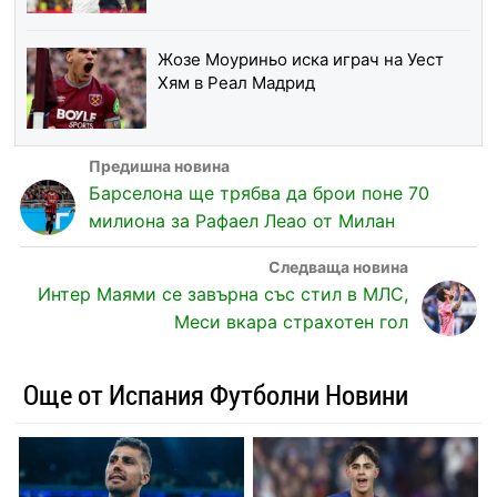
Жозе Моуриньо иска играч на Уест
Хям в Реал Мадрид
Барселона ще трябва да брои поне 70
милиона за Рафаел Леао от Милан
Интер Маями се завърна със стил в МЛС,
Меси вкара страхотен гол
Още от Испания Футболни Новини