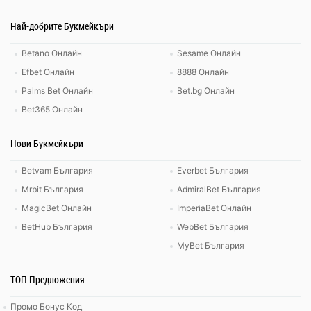
Най-добрите Букмейкъри
Betano Онлайн
Sesame Онлайн
Efbet Онлайн
8888 Онлайн
Palms Bet Онлайн
Bet.bg Онлайн
Bet365 Онлайн
Нови Букмейкъри
Betvam България
Everbet България
Mrbit България
AdmiralBet България
MagicBet Онлайн
ImperiaBet Онлайн
BetHub България
WebBet България
MyBet България
ТОП Предложения
Промо Бонус Код