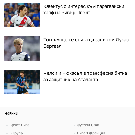
Ювентус с интерес към парагвайски
халф на Ривър Плейт
Тотнъм ще се опита да задържи Лукас
Бергвал
Челси и Нюкасъл в трансферна битка
за защитник на Аталанта
Новини
Ефбет Лига
Футбол Свят
Б Група
Лига 1 Франция