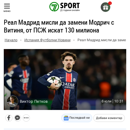
Skip
to
меню
content
Реал Мадрид мисли да замени Модрич с
Витиня, от ПСЖ искат 130 милиона
Начало
-
Испания Футболни Новини
-
Реал Мадрид мисли да замени
Виктор Петков
6 юли | 10:31
Последвай ни
Добави коментар