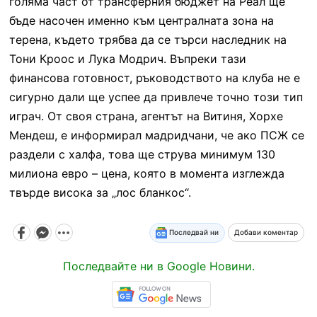
голяма част от трансферния бюджет на Реал ще
бъде насочен именно към централната зона на
терена, където трябва да се търси наследник на
Тони Кроос и Лука Модрич. Въпреки тази
финансова готовност, ръководството на клуба не е
сигурно дали ще успее да привлече точно този тип
играч. От своя страна, агентът на Витиня, Хорхе
Мендеш, е информирал мадридчани, че ако ПСЖ се
раздели с халфа, това ще струва минимум 130
милиона евро – цена, която в момента изглежда
твърде висока за „лос бланкос“.
Последвай ни
Добави коментар
Последвайте ни в Google Новини.