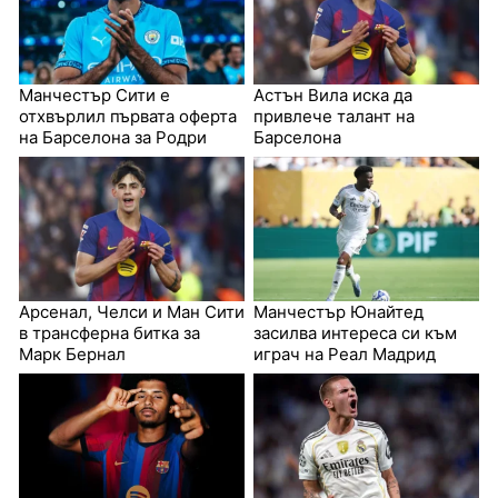
Манчестър Сити е
Астън Вила иска да
отхвърлил първата оферта
привлече талант на
на Барселона за Родри
Барселона
Арсенал, Челси и Ман Сити
Манчестър Юнайтед
в трансферна битка за
засилва интереса си към
Марк Бернал
играч на Реал Мадрид