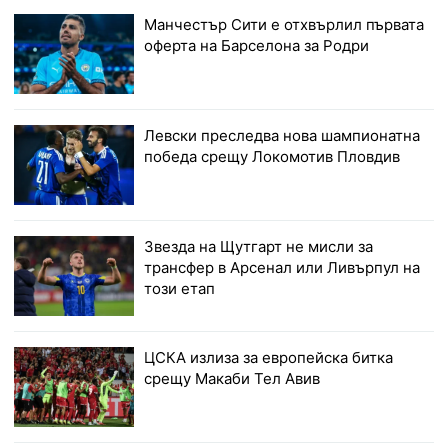
Манчестър Сити е отхвърлил първата
оферта на Барселона за Родри
Левски преследва нова шампионатна
победа срещу Локомотив Пловдив
Звезда на Щутгарт не мисли за
трансфер в Арсенал или Ливърпул на
този етап
ЦСКА излиза за европейска битка
срещу Макаби Тел Авив