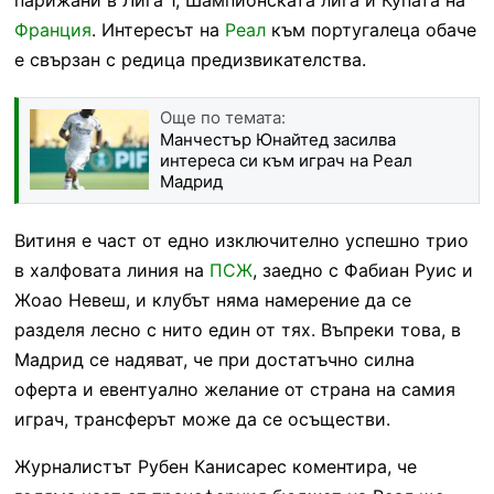
Франция
. Интересът на
Реал
към португалеца обаче
е свързан с редица предизвикателства.
Още по темата:
Манчестър Юнайтед засилва
интереса си към играч на Реал
Мадрид
Витиня е част от едно изключително успешно трио
в халфовата линия на
ПСЖ
, заедно с Фабиан Руис и
Жоао Невеш, и клубът няма намерение да се
разделя лесно с нито един от тях. Въпреки това, в
Мадрид се надяват, че при достатъчно силна
оферта и евентуално желание от страна на самия
играч, трансферът може да се осъществи.
Журналистът Рубен Канисарес коментира, че