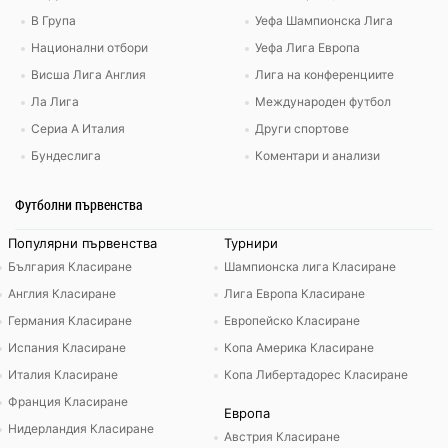
В Група
Уефа Шампионска Лига
Национални отбори
Уефа Лига Европа
Висша Лига Англия
Лига на конференциите
Ла Лига
Международен футбол
Сериа А Италия
Други спортове
Бундеслига
Коментари и анализи
Футболни първенства
Популярни първенства
Турнири
България Класиране
Шампионска лига Класиране
Англия Класиране
Лига Европа Класиране
Германия Класиране
Европейско Класиране
Испания Класиране
Копа Америка Класиране
Италия Класиране
Копа Либертадорес Класиране
Франция Класиране
Европа
Нидерландия Класиране
Австрия Класиране