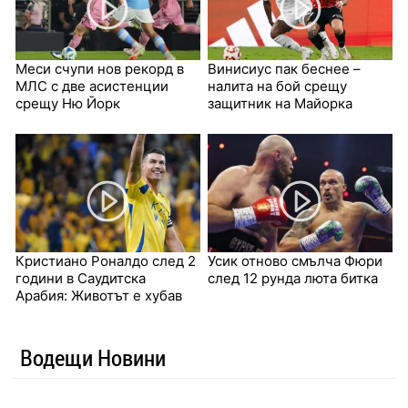
Меси счупи нов рекорд в
Винисиус пак беснее –
МЛС с две асистенции
налита на бой срещу
срещу Ню Йорк
защитник на Майорка
Кристиано Роналдо след 2
Усик отново смълча Фюри
години в Саудитска
след 12 рунда люта битка
Арабия: Животът е хубав
Водещи Новини