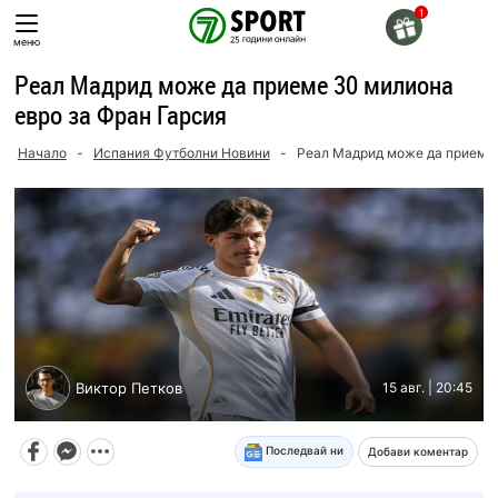
Skip
to
меню
content
Реал Мадрид може да приеме 30 милиона
евро за Фран Гарсия
Начало
-
Испания Футболни Новини
-
Реал Мадрид може да приеме 
Виктор Петков
15 авг. | 20:45
Последвай ни
Добави коментар