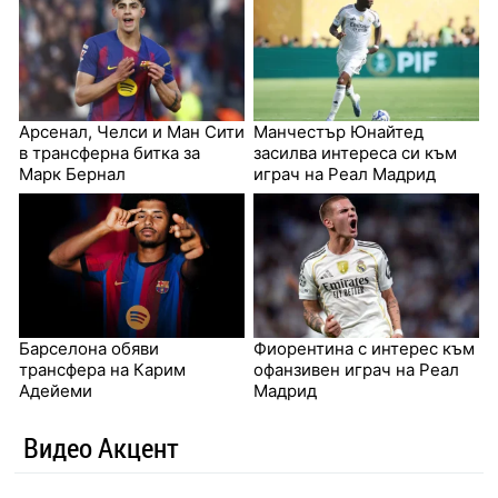
Арсенал, Челси и Ман Сити
Манчестър Юнайтед
в трансферна битка за
засилва интереса си към
Марк Бернал
играч на Реал Мадрид
Барселона обяви
Фиорентина с интерес към
трансфера на Карим
офанзивен играч на Реал
Адейеми
Мадрид
Видео Акцент