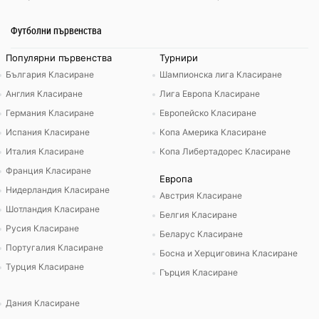
Футболни първенства
Популярни първенства
Турнири
България Класиране
Шампионска лига Класиране
Англия Класиране
Лига Европа Класиране
Германия Класиране
Европейско Класиране
Испания Класиране
Копа Америка Класиране
Италия Класиране
Копа Либертадорес Класиране
Франция Класиране
Европа
Нидерландия Класиране
Австрия Класиране
Шотландия Класиране
Белгия Класиране
Русия Класиране
Беларус Класиране
Португалия Класиране
Босна и Херциговина Класиране
Турция Класиране
Гърция Класиране
Дания Класиране