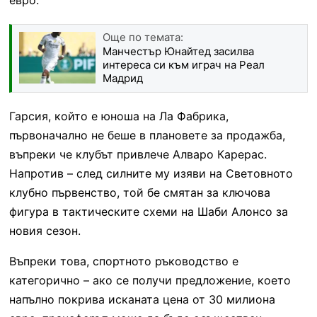
Още по темата:
Манчестър Юнайтед засилва
интереса си към играч на Реал
Мадрид
Гарсия, който е юноша на Ла Фабрика,
първоначално не беше в плановете за продажба,
въпреки че клубът привлече Алваро Карерас.
Напротив – след силните му изяви на Световното
клубно първенство, той бе смятан за ключова
фигура в тактическите схеми на Шаби Алонсо за
новия сезон.
Въпреки това, спортното ръководство е
категорично – ако се получи предложение, което
напълно покрива исканата цена от 30 милиона