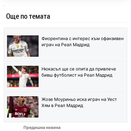
Още по темата
Фиорентина с интерес към офанзивен
играч на Реал Мадрид
Нюкасъл ще се опита да привлече
бивш футболист на Реал Мадрид
Жозе Моуриньо иска играч на Уест
Хям в Реал Мадрид