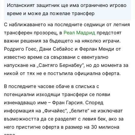
Испанският защитник ще има ограничено игрово
време и може да пожелае трансфер
С наближаването на последните седмици от летния
трансферен прозорец, в
Реал Мадрид
предстоят
важни решения за бъдещето на няколко играчи.
Родриго Гоес, Дани Себайос и Ферлан Менди от
известно време са свързвани с евентуално
напускане на „Сантяго Бернабеу“, но до момента за
никой от тях не е постъпила официална оферта.
В последните часове обаче в списъка с
потенциални изходящи трансфери се появи
изненадващо име – Фран Гарсия. Според
информация на „Фичайес“, „белите“ не изключват
възможността да се разделят с левия бек, ако за
него пристигне оферта в размер на 30 милиона
евро.