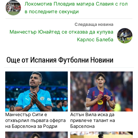
Локомотив Пловдив матира Славия с гол
в последните секунди
Манчестър Юнайтед се отказва да купува
Карлос Балеба
Още от Испания Футболни Новини
Манчестър Сити е
Астън Вила иска да
отхвърлил първата оферта
привлече талант на
на Барселона за Родри
Барселона