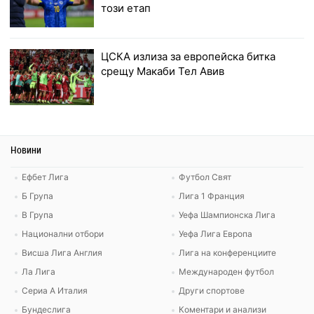
този етап
ЦСКА излиза за европейска битка
срещу Макаби Тел Авив
Новини
Ефбет Лига
Футбол Свят
Б Група
Лига 1 Франция
В Група
Уефа Шампионска Лига
Национални отбори
Уефа Лига Европа
Висша Лига Англия
Лига на конференциите
Ла Лига
Международен футбол
Сериа А Италия
Други спортове
Бундеслига
Коментари и анализи