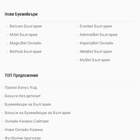
Нови Букмейкъри
Betvam България
Everbet България
Mrbit България
AdmiralBet България
MagicBet Онлайн
ImperiaBet Онлайн
BetHub България
WebBet България
MyBet България
ТОП Предложения
Промо Бонус Код
Бонуси без депозит
Букмейкъри за България
Бонуси на Букмейкъри за България
Онлайн Казино Сайтове
Нови Онлайн Казина
Футболни прогнози