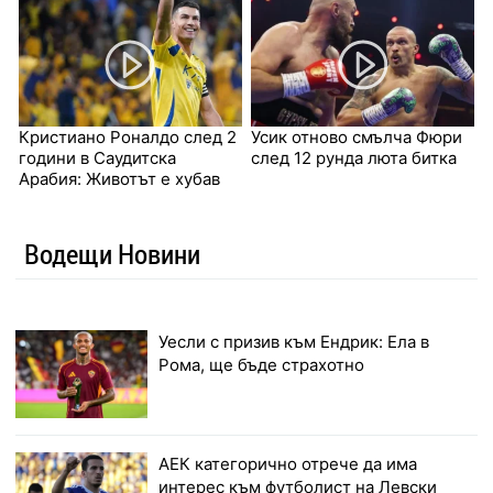
Кристиано Роналдо след 2
Усик отново смълча Фюри
години в Саудитска
след 12 рунда люта битка
Арабия: Животът е хубав
Водещи Новини
Уесли с призив към Ендрик: Ела в
Рома, ще бъде страхотно
АЕК категорично отрече да има
интерес към футболист на Левски