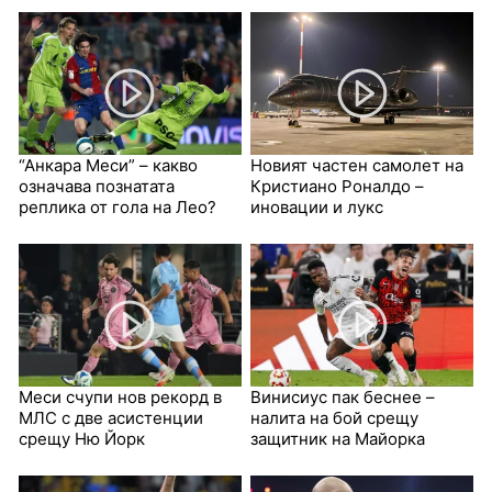
“Анкара Меси” – какво
Новият частен самолет на
означава познатата
Кристиано Роналдо –
реплика от гола на Лео?
иновации и лукс
Меси счупи нов рекорд в
Винисиус пак беснее –
МЛС с две асистенции
налита на бой срещу
срещу Ню Йорк
защитник на Майорка