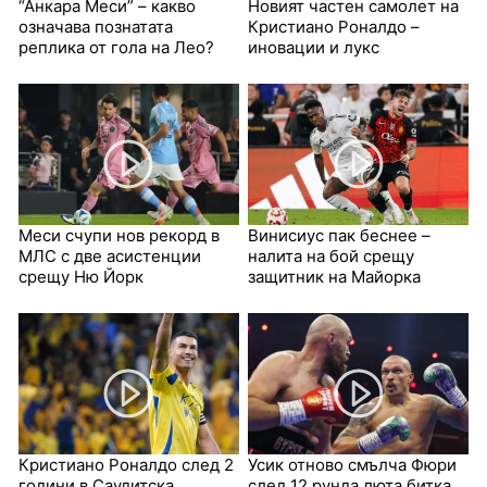
“Анкара Меси” – какво
Новият частен самолет на
означава познатата
Кристиано Роналдо –
реплика от гола на Лео?
иновации и лукс
Меси счупи нов рекорд в
Винисиус пак беснее –
МЛС с две асистенции
налита на бой срещу
срещу Ню Йорк
защитник на Майорка
Кристиано Роналдо след 2
Усик отново смълча Фюри
години в Саудитска
след 12 рунда люта битка