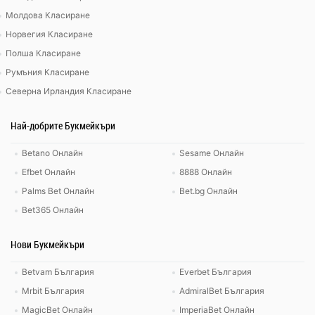
Молдова Класиране
Норвегия Класиране
Полша Класиране
Румъния Класиране
Северна Ирландия Класиране
Най-добрите Букмейкъри
Betano Онлайн
Sesame Онлайн
Efbet Онлайн
8888 Онлайн
Palms Bet Онлайн
Bet.bg Онлайн
Bet365 Онлайн
Нови Букмейкъри
Betvam България
Everbet България
Mrbit България
AdmiralBet България
MagicBet Онлайн
ImperiaBet Онлайн