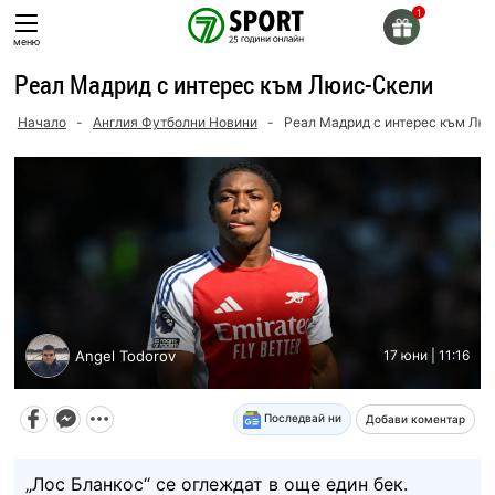
Skip
to
меню
content
Реал Мадрид с интерес към Люис-Скели
Начало
-
Англия Футболни Новини
-
Реал Мадрид с интерес към Лю
Angel Todorov
17 юни | 11:16
Последвай ни
Добави коментар
„Лос Бланкос“ се оглеждат в още един бек.