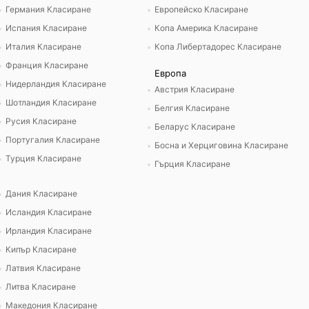
Германия Класиране
Европейско Класиране
Испания Класиране
Копа Америка Класиране
Италия Класиране
Копа Либертадорес Класиране
Франция Класиране
Европа
Нидерландия Класиране
Австрия Класиране
Шотландия Класиране
Белгия Класиране
Русия Класиране
Беларус Класиране
Португалия Класиране
Босна и Херциговина Класиране
Турция Класиране
Гърция Класиране
Дания Класиране
Исландия Класиране
Ирландия Класиране
Кипър Класиране
Латвия Класиране
Литва Класиране
Македония Класиране