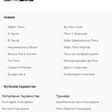
Новини
Ефбет Лига
Футбол Свят
Б Група
Лига 1 Франция
В Група
Уефа Шампионска Лига
Национални отбори
Уефа Лига Европа
Висша Лига Англия
Лига на конференциите
Ла Лига
Международен футбол
Сериа А Италия
Други спортове
Бундеслига
Коментари и анализи
Футболни първенства
Популярни първенства
Турнири
България Класиране
Шампионска лига Класиране
Англия Класиране
Лига Европа Класиране