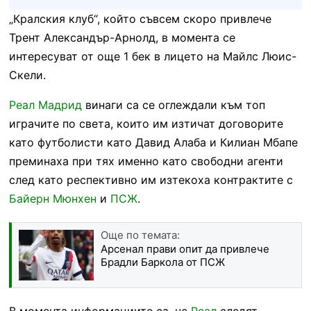
„Кралския клуб“, който съвсем скоро привлече
Трент Александър-Арнолд, в момента се
интересуват от още 1 бек в лицето на Майлс Люис-
Скели.
Реал Мадрид
винаги са се оглеждали към топ
играчите по света, които им изтичат договорите
като футболисти като Давид Алаба и Килиан Мбапе
преминаха при тях именно като свободни агенти
след като респективно им изтекоха контрактите с
Байерн Мюнхен
и
ПСЖ
.
Още по темата:
Арсенал прави опит да привлече
Брадли Баркола от ПСЖ
В момента информациите са, че
Реал
следят