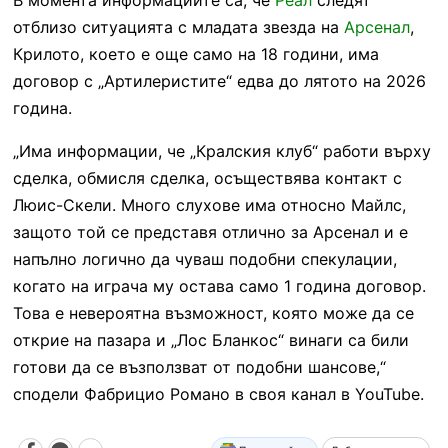
отблизо ситуацията с младата звезда на
Арсенал
,
Крилото, което е още само на 18 години, има
договор с „Артилеристите“ едва до лятото на 2026
година.
„Има информации, че „Кралския клуб“ работи върху
сделка, обмисля сделка, осъществява контакт с
Люис-Скели. Много слухове има относно Майлс,
защото той се представя отлично за Арсенал и е
напълно логично да чуваш подобни спекулации,
когато на играча му остава само 1 година договор.
Това е невероятна възможност, която може да се
открие на пазара и „Лос Бланкос“ винаги са били
готови да се възползват от подобни шансове,“
сподели Фабрицио Романо в своя канал в YouTube.