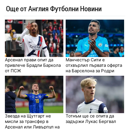
Още от Англия Футболни Новини
Арсенал прави опит да
Манчестър Сити е
привлече Брадли Баркола
отхвърлил първата оферта
от ПСЖ
на Барселона за Родри
Звезда на Щутгарт не
Тотнъм ще се опита да
мисли за трансфер в
задържи Лукас Бергвал
Арсенал или Ливърпул на