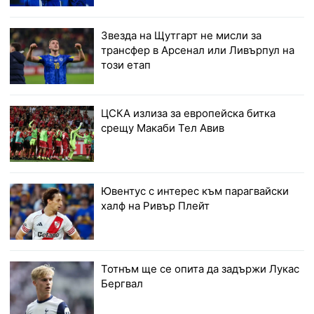
Звезда на Щутгарт не мисли за
трансфер в Арсенал или Ливърпул на
този етап
ЦСКА излиза за европейска битка
срещу Макаби Тел Авив
Ювентус с интерес към парагвайски
халф на Ривър Плейт
Тотнъм ще се опита да задържи Лукас
Бергвал