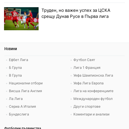
Труден, но важен успех за ЦСКА
срещу Дунав Русе в Първа лига
Новини
Ефбет Лига
Футбол Свят
Б Група
Лига 1 Франция
В Група
Уефа Шампионска Лига
Национални отбори
Уефа Лига Европа
Висша Лига Англия
Лига на конференциите
Ла Лига
Международен футбол
Сериа А Италия
Други спортове
Бундеслига
Коментари и анализи
Футболни първенства