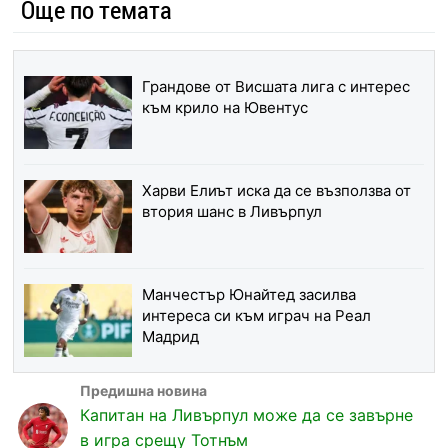
Още по темата
Грандове от Висшата лига с интерес
към крило на Ювентус
Харви Елиът иска да се възползва от
втория шанс в Ливърпул
Манчестър Юнайтед засилва
интереса си към играч на Реал
Мадрид
Капитан на Ливърпул може да се завърне
в игра срещу Тотнъм