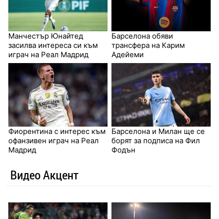
Манчестър Юнайтед
Барселона обяви
засилва интереса си към
трансфера на Карим
играч на Реал Мадрид
Адейеми
Фиорентина с интерес към
Барселона и Милан ще се
офанзивен играч на Реал
борят за подписа на Фил
Мадрид
Фодън
Видео Акцент