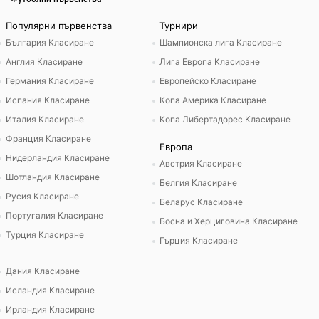
Популярни първенства
Турнири
България Класиране
Шампионска лига Класиране
Англия Класиране
Лига Европа Класиране
Германия Класиране
Европейско Класиране
Испания Класиране
Копа Америка Класиране
Италия Класиране
Копа Либертадорес Класиране
Франция Класиране
Европа
Нидерландия Класиране
Австрия Класиране
Шотландия Класиране
Белгия Класиране
Русия Класиране
Беларус Класиране
Португалия Класиране
Босна и Херциговина Класиране
Турция Класиране
Гърция Класиране
Дания Класиране
Исландия Класиране
Ирландия Класиране