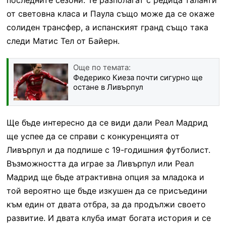
от световна класа и Паула също може да се окаже
солиден трансфер, а испанският гранд също така
следи Матис Тел от Байерн.
Още по темата:
Федерико Киеза почти сигурно ще
остане в Ливърпул
Ще бъде интересно да се види дали Реал Мадрид
ще успее да се справи с конкуренцията от
Ливърпул и да подпише с 19-годишния футболист.
Възможността да играе за Ливърпул или Реал
Мадрид ще бъде атрактивна опция за младока и
той вероятно ще бъде изкушен да се присъедини
към един от двата отбра, за да продължи своето
развитие. И двата клуба имат богата история и се