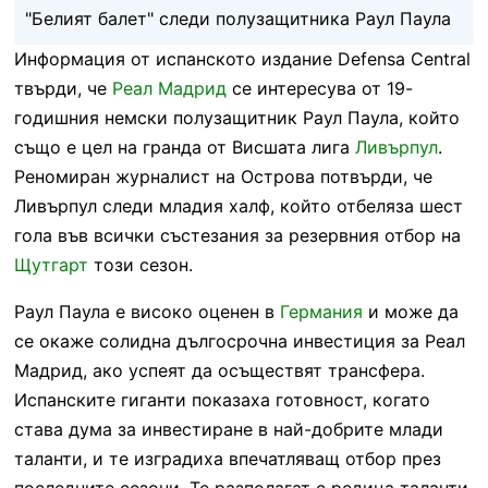
"Белият балет" следи полузащитника Раул Паула
Информация от испанското издание Defensa Central
твърди, че
Реал Мадрид
се интересува от 19-
годишния немски полузащитник Раул Паула, който
също е цел на гранда от Висшата лига
Ливърпул
.
Реномиран журналист на Острова потвърди, че
Ливърпул следи младия халф, който отбеляза шест
гола във всички състезания за резервния отбор на
Щутгарт
този сезон.
Раул Паула е високо оценен в
Германия
и може да
се окаже солидна дългосрочна инвестиция за Реал
Мадрид, ако успеят да осъществят трансфера.
Испанските гиганти показаха готовност, когато
става дума за инвестиране в най-добрите млади
таланти, и те изградиха впечатляващ отбор през
последните сезони. Те разполагат с редица таланти