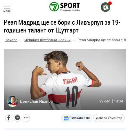
Skip
to
меню
content
Реал Мадрид ще се бори с Ливърпул за 19-
годишен талант от Щутгарт
Начало
-
Испания Футболни Новини
-
Реал Мадрид ще се бори с Лив
Денислав Иванов
29 сеп. | 18:34
Последвай ни
Добави коментар