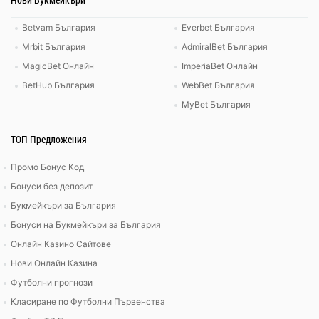
Betvam България
Everbet България
Mrbit България
AdmiralBet България
MagicBet Онлайн
ImperiaBet Онлайн
BetHub България
WebBet България
MyBet България
ТОП Предложения
Промо Бонус Код
Бонуси без депозит
Букмейкъри за България
Бонуси на Букмейкъри за България
Онлайн Казино Сайтове
Нови Онлайн Казина
Футболни прогнози
Класиране по Футболни Първенства