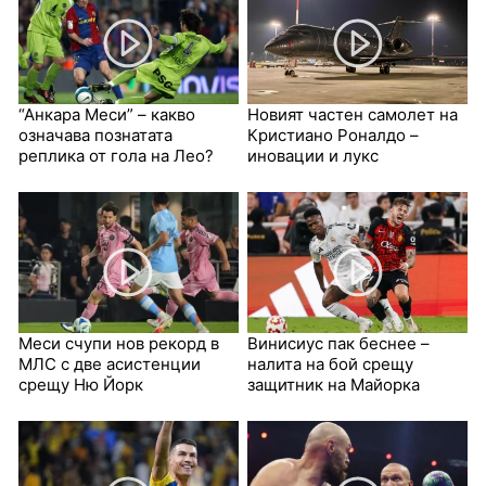
“Анкара Меси” – какво
Новият частен самолет на
означава познатата
Кристиано Роналдо –
реплика от гола на Лео?
иновации и лукс
Меси счупи нов рекорд в
Винисиус пак беснее –
МЛС с две асистенции
налита на бой срещу
срещу Ню Йорк
защитник на Майорка