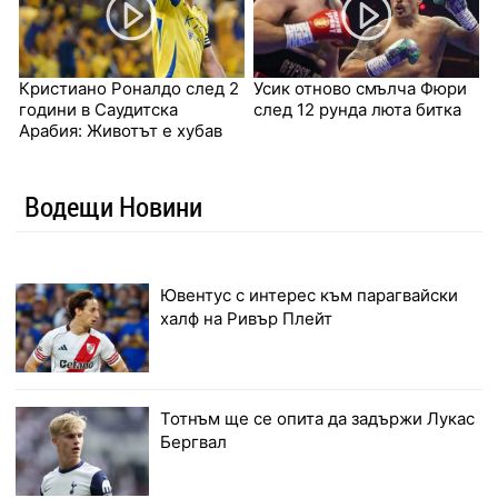
Кристиано Роналдо след 2
Усик отново смълча Фюри
години в Саудитска
след 12 рунда люта битка
Арабия: Животът е хубав
Водещи Новини
Ювентус с интерес към парагвайски
халф на Ривър Плейт
Тотнъм ще се опита да задържи Лукас
Бергвал