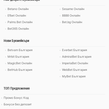
Betano Онлайн
Sesame Онлайн
Efbet Онлайн
8888 Онлайн
Palms Bet Онлайн
Bet.bg Онлайн
Bet365 Онлайн
Нови Букмейкъри
Betvam България
Everbet България
Mrbit България
AdmiralBet България
MagicBet Онлайн
ImperiaBet Онлайн
BetHub България
WebBet България
MyBet България
ТОП Предложения
Промо Бонус Код
Бонуси без депозит