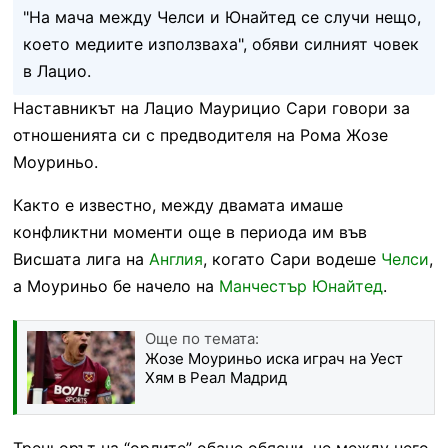
"На мача между Челси и Юнайтед се случи нещо,
което медиите използваха", обяви силният човек
в Лацио.
Наставникът на Лацио Маурицио Сари говори за
отношенията си с предводителя на Рома Жозе
Моуриньо.
Както е известно, между двамата имаше
конфликтни моменти още в периода им във
Висшата лига на
Англия
, когато Сари водеше
Челси
,
а Моуриньо бе начело на
Манчестър Юнайтед
.
Още по темата:
Жозе Моуриньо иска играч на Уест
Хям в Реал Мадрид
Треньорът на “орлите” обаче обясни, че между него