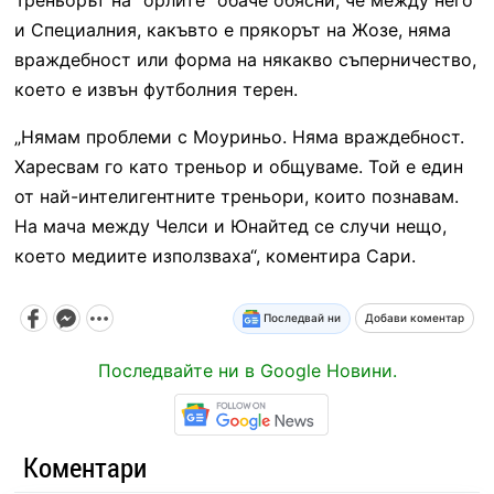
и Специалния, какъвто е прякорът на Жозе, няма
враждебност или форма на някакво съперничество,
което е извън футболния терен.
„Нямам проблеми с Моуриньо. Няма враждебност.
Харесвам го като треньор и общуваме. Той е един
от най-интелигентните треньори, които познавам.
На мача между Челси и Юнайтед се случи нещо,
което медиите използваха“, коментира Сари.
Последвай ни
Добави коментар
Последвайте ни в Google Новини.
Коментари