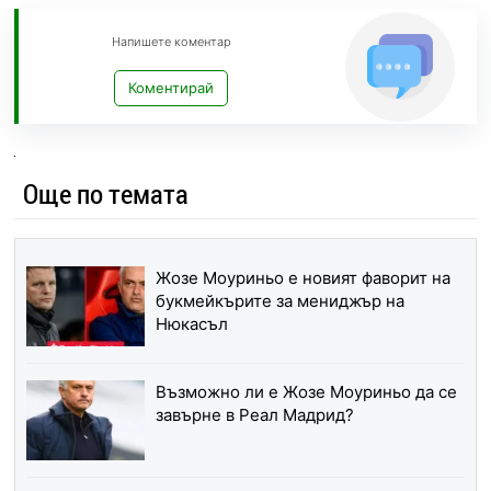
Напишете коментар
Коментирай
Още по темата
Жозе Моуриньо е новият фаворит на
букмейкърите за мениджър на
Нюкасъл
Възможно ли е Жозе Моуриньо да се
завърне в Реал Мадрид?