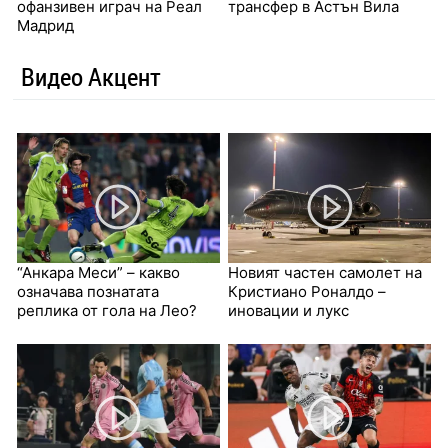
офанзивен играч на Реал
трансфер в Астън Вила
Мадрид
Видео Акцент
“Анкара Меси” – какво
Новият частен самолет на
означава познатата
Кристиано Роналдо –
реплика от гола на Лео?
иновации и лукс