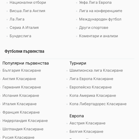
Национални отбори
Уефа Лига Европа
Висша Лига Англия
Лига на конференциите
Ла Лига
Международен футбол
Сериа А Италия
Други спортове
Бундеслига
Коментари и анализи
Футболни първенства
Популярни първенства
Турнири
България Класиране
Шампионска лига Класиране
Англия Класиране
Лига Европа Класиране
Германия Класиране
Европейско Класиране
Испания Класиране
Копа Америка Класиране
Италия Класиране
Копа Либертадорес Класиране
Франция Класиране
Европа
Нидерландия Класиране
Австрия Класиране
Шотландия Класиране
Белгия Класиране
Русия Класиране