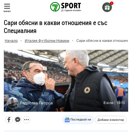
Skip
to
меню
content
Сари обясни в какви отношения е със
Специалния
Начало
-
Италия Футболни Новини
-
Сари обясни в какви отношения
Радослав Петров
8 юли | 19:10
Последвай ни
Добави коментар