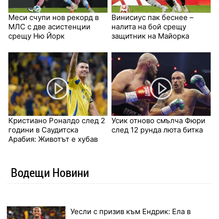
Меси счупи нов рекорд в
Винисиус пак беснее –
МЛС с две асистенции
налита на бой срещу
срещу Ню Йорк
защитник на Майорка
Кристиано Роналдо след 2
Усик отново смълча Фюри
години в Саудитска
след 12 рунда люта битка
Арабия: Животът е хубав
Водещи Новини
Уесли с призив към Ендрик: Ела в