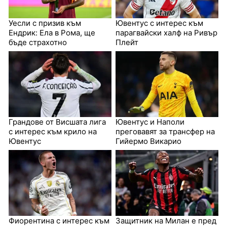
Уесли с призив към
Ювентус с интерес към
Ендрик: Ела в Рома, ще
парагвайски халф на Ривър
бъде страхотно
Плейт
Грандове от Висшата лига
Ювентус и Наполи
с интерес към крило на
преговавят за трансфер на
Ювентус
Гийермо Викарио
Фиорентина с интерес към
Защитник на Милан е пред