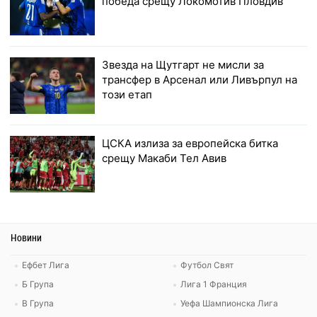
победа срещу Локомотив Пловдив
Звезда на Щутгарт не мисли за
трансфер в Арсенал или Ливърпул на
този етап
ЦСКА излиза за европейска битка
срещу Макаби Тел Авив
Новини
Ефбет Лига
Футбол Свят
Б Група
Лига 1 Франция
В Група
Уефа Шампионска Лига