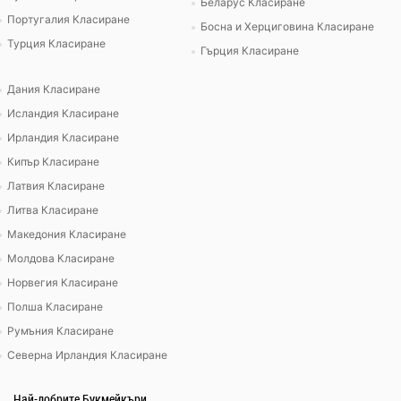
Беларус Класиране
Португалия Класиране
Босна и Херциговина Класиране
Турция Класиране
Гърция Класиране
Дания Класиране
Исландия Класиране
Ирландия Класиране
Кипър Класиране
Латвия Класиране
Литва Класиране
Македония Класиране
Молдова Класиране
Норвегия Класиране
Полша Класиране
Румъния Класиране
Северна Ирландия Класиране
Най-добрите Букмейкъри