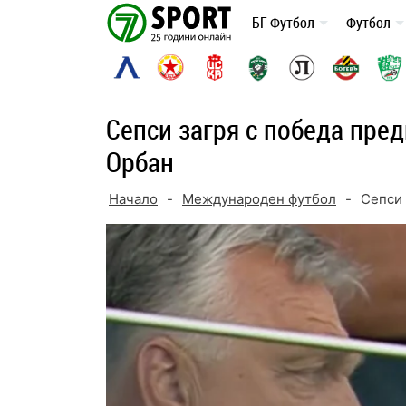
Skip
БГ Футбол
Футбол
to
content
Сепси загря с победа пре
Орбан
Начало
-
Международен футбол
-
Сепси 