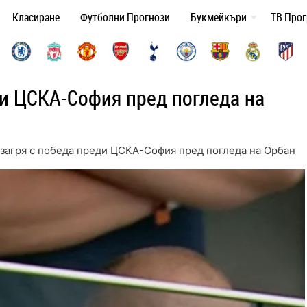
Класиране
Футболни Прогнози
Букмейкъри
ТВ Про
ди ЦСКА-София пред погледа на
загря с победа преди ЦСКА-София пред погледа на Орбан