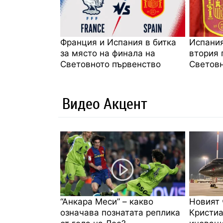
Франция и Испания в битка
Испания
за място на финала на
втория 
Световното първенство
Световн
Видео Акцент
“Анкара Меси” – какво
Новият 
означава познатата реплика
Кристиа