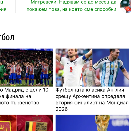
нц
Митревски: Надявам се до месец да
фия
покажем това, на което сме способни
тбол
о Мадрид с цели 10
Футболната класика Англия
на финала на
срещу Аржентина определя
ото първенство
втория финалист на Мондиал
2026