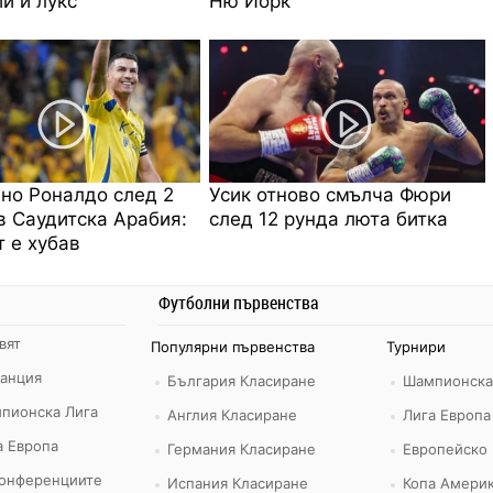
и и лукс
Ню Йорк
но Роналдо след 2
Усик отново смълча Фюри
в Саудитска Арабия:
след 12 рунда люта битка
 е хубав
Футболни първенства
вят
Популярни първенства
Турнири
ранция
България Класиране
Шампионска
пионска Лига
Англия Класиране
Лига Европа
а Европа
Германия Класиране
Европейско
конференциите
Испания Класиране
Копа Америк