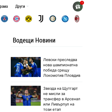
грама
Други
Водещи Новини
Левски преследва
нова шампионатна
победа срещу
Локомотив Пловдив
Звезда на Щутгарт
не мисли за
трансфер в Арсенал
или Ливърпул на
този етап