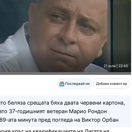
21 юли | 22:40
Последвай ни
Добави коментар
то беляза срещата бяха двата червени картона,
като 37-годишният ветеран Марио Рондон
 89-ата минута пред погледа на Виктор Орбан
рия кръг на квалификациите на Лигата на