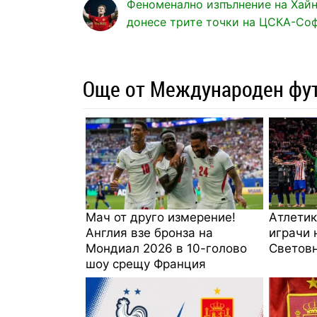
Феноменално изпълнение на Хай
донесе трите точки на ЦСКА-Со
Още от Международен фу
Мач от друго измерение!
Атлетик
Англия взе бронза на
играчи 
Мондиал 2026 в 10-голово
Световн
шоу срещу Франция