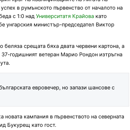
успех в румънското първенство от началото на
беда с 1:0 над
Университатя Крайова
като
 бе унгарския министър-председател Виктор
о беляза срещата бяха двата червени картона, а
о 37-годишният ветеран Марио Рондон изтръгна
ута.
българската евровечер, но запази шансове с
а новата кампания в първенството на северната
ид Букурещ като гост.