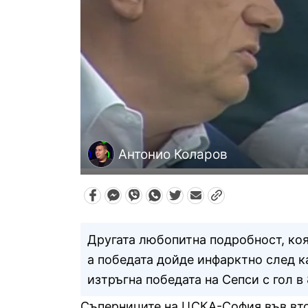
Антонио Коларов
Другата любопитна подробност, коя
а победата дойде инфарктно след 
изтръгна победата на Сепси с гол в
Съперниците на ЦСКА-София във вто