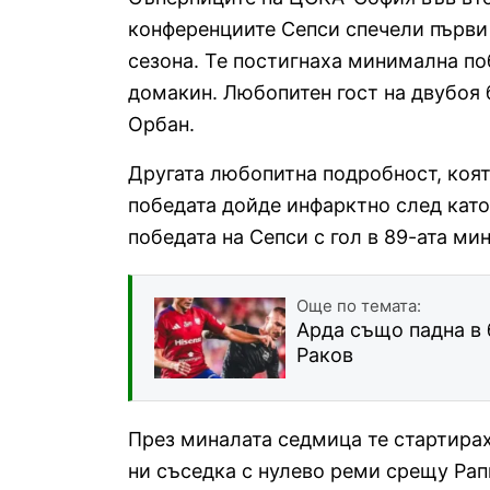
конференциите Сепси спечели първи 
сезона. Те постигнаха минимална по
домакин. Любопитен гост на двубоя
Орбан.
Другата любопитна подробност, коят
победата дойде инфарктно след кат
победата на Сепси с гол в 89-ата мин
Още по темата:
Арда също падна в 
Раков
През миналата седмица те стартирах
ни съседка с нулево реми срещу Рап