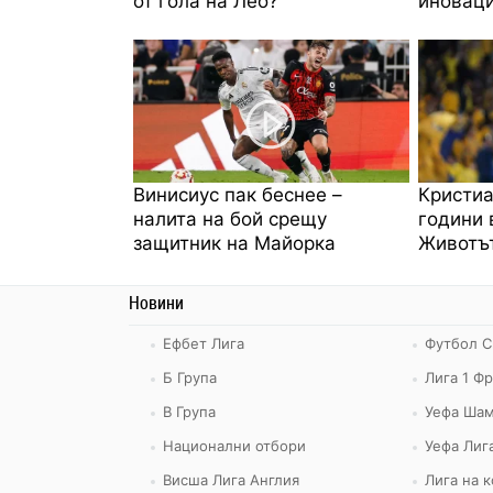
от гола на Лео?
иноваци
Винисиус пак беснее –
Кристиа
налита на бой срещу
години 
защитник на Майорка
Животът
Новини
Ефбет Лига
Футбол С
Б Група
Лига 1 Ф
В Група
Уефа Шам
Национални отбори
Уефа Лиг
Висша Лига Англия
Лига на 