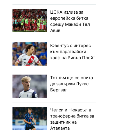
ЦСКА излиза за
европейска битка
срещу Макаби Тел
Авив
Ювентус с интерес
към парагвайски
халф на Ривър Плейт
Тотнъм ще се опита
да задържи Лукас
Бергвал
Челси и Нюкасъл в
трансферна битка за
защитник на
Аталанта