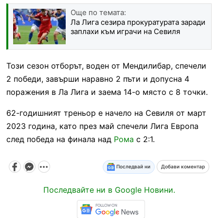
Още по темата:
Ла Лига сезира прокуратурата заради
заплахи към играчи на Севиля
Този сезон отборът, воден от Мендилибар, спечели
2 победи, завърши наравно 2 пъти и допусна 4
поражения в Ла Лига и заема 14-о място с 8 точки.
62-годишният треньор е начело на Севиля от март
2023 година, като през май спечели Лига Европа
след победа на финала над
Рома
с 2:1.
Последвай ни
Добави коментар
Последвайте ни в Google Новини.