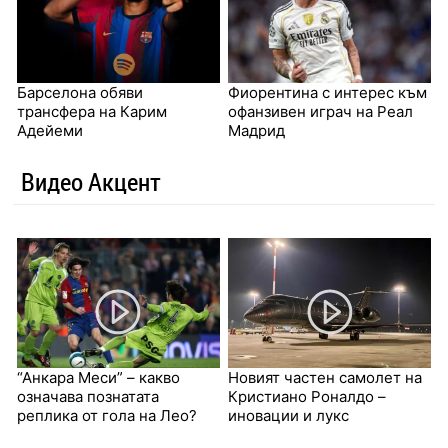
Барселона обяви
Фиорентина с интерес към
трансфера на Карим
офанзивен играч на Реал
Адейеми
Мадрид
Видео Акцент
“Анкара Меси” – какво
Новият частен самолет на
означава познатата
Кристиано Роналдо –
реплика от гола на Лео?
иновации и лукс