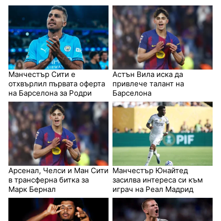
Манчестър Сити е
Астън Вила иска да
отхвърлил първата оферта
привлече талант на
на Барселона за Родри
Барселона
Арсенал, Челси и Ман Сити
Манчестър Юнайтед
в трансферна битка за
засилва интереса си към
Марк Бернал
играч на Реал Мадрид