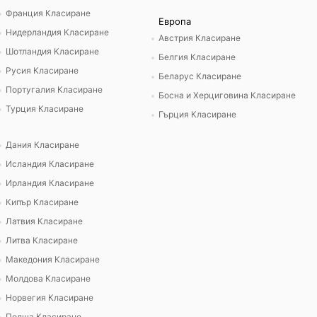
Франция Класиране
Европа
Нидерландия Класиране
Австрия Класиране
Шотландия Класиране
Белгия Класиране
Русия Класиране
Беларус Класиране
Португалия Класиране
Босна и Херциговина Класиране
Турция Класиране
Гърция Класиране
Дания Класиране
Исландия Класиране
Ирландия Класиране
Кипър Класиране
Латвия Класиране
Литва Класиране
Македония Класиране
Молдова Класиране
Норвегия Класиране
Полша Класиране