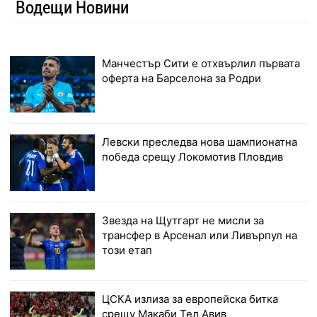
Водещи Новини
Манчестър Сити е отхвърлил първата
оферта на Барселона за Родри
Левски преследва нова шампионатна
победа срещу Локомотив Пловдив
Звезда на Щутгарт не мисли за
трансфер в Арсенал или Ливърпул на
този етап
ЦСКА излиза за европейска битка
срещу Макаби Тел Авив