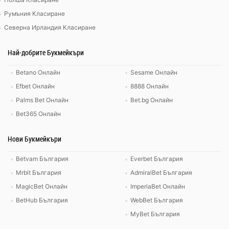
Румъния Класиране
Северна Ирландия Класиране
Най-добрите Букмейкъри
Betano Онлайн
Sesame Онлайн
Efbet Онлайн
8888 Онлайн
Palms Bet Онлайн
Bet.bg Онлайн
Bet365 Онлайн
Нови Букмейкъри
Betvam България
Everbet България
Mrbit България
AdmiralBet България
MagicBet Онлайн
ImperiaBet Онлайн
BetHub България
WebBet България
MyBet България