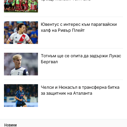
Ювентус с интерес към парагвайски
халф на Ривър Плейт
Тотнъм ще се опита да задържи Лукас
Бергвал
Челси и Нюкасъл в трансферна битка
за защитник на Аталанта
Новини