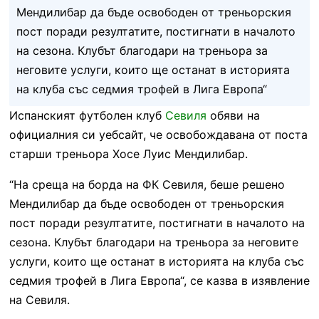
Мендилибар да бъде освободен от треньорския
пост поради резултатите, постигнати в началото
на сезона. Клубът благодари на треньора за
неговите услуги, които ще останат в историята
на клуба със седмия трофей в Лига Европа“
Испанският футболен клуб
Севиля
обяви на
официалния си уебсайт, че освобождавана от поста
старши треньора Хосе Луис Мендилибар.
“На среща на борда на ФК Севиля, беше решено
Мендилибар да бъде освободен от треньорския
пост поради резултатите, постигнати в началото на
сезона. Клубът благодари на треньора за неговите
услуги, които ще останат в историята на клуба със
седмия трофей в Лига Европа“, се казва в изявление
на Севиля.