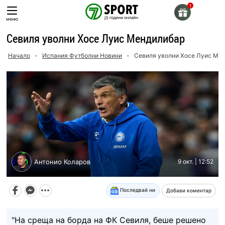
Skip
to
меню
content
Севиля уволни Хосе Луис Мендилибар
Начало
-
Испания Футболни Новини
-
Севиля уволни Хосе Луис Ме
Антонио Коларов
9 окт. | 12:52
Последвай ни
Добави коментар
"На среща на борда на ФК Севиля, беше решено