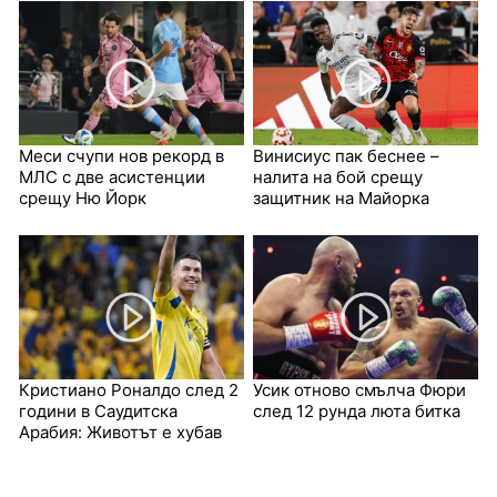
Меси счупи нов рекорд в
Винисиус пак беснее –
МЛС с две асистенции
налита на бой срещу
срещу Ню Йорк
защитник на Майорка
Кристиано Роналдо след 2
Усик отново смълча Фюри
години в Саудитска
след 12 рунда люта битка
Арабия: Животът е хубав