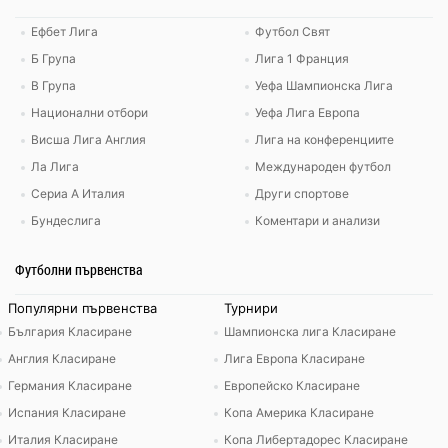
Ефбет Лига
Футбол Свят
Б Група
Лига 1 Франция
В Група
Уефа Шампионска Лига
Национални отбори
Уефа Лига Европа
Висша Лига Англия
Лига на конференциите
Ла Лига
Международен футбол
Сериа А Италия
Други спортове
Бундеслига
Коментари и анализи
Футболни първенства
Популярни първенства
Турнири
България Класиране
Шампионска лига Класиране
Англия Класиране
Лига Европа Класиране
Германия Класиране
Европейско Класиране
Испания Класиране
Копа Америка Класиране
Италия Класиране
Копа Либертадорес Класиране