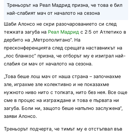
Треньорът на Реал Мадрид призна, че това е бил
най-слабият мач от началото на сезона
Шаби Алонсо не скри разочарованието си след
тежката загуба на
Реал Мадрид
с 2:5 от Атлетико в
дербито на „Метрополитано“. На
пресконференцията след срещата наставникът на
„лос бланкос“ призна, че отборът му е изиграл най-
слабия си мач от началото на сезона.
„Това беше лош мач от наша страна – започнахме
зле, играхме зле колективно и не показахме
нужното ниво нито с топката, нито без нея. Все още
сме в процес на изграждане и това е първата ни
загуба. Боли ни, защото беше напълно заслужена“,
заяви Алонсо.
Треньорът подчерта, че тимът му е отстъпвал във