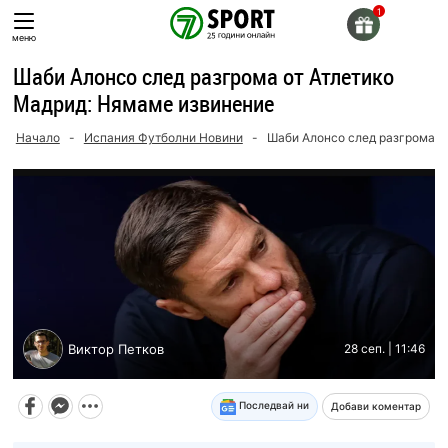
Skip
to
меню
content
Шаби Алонсо след разгрома от Атлетико
Мадрид: Нямаме извинение
Начало
-
Испания Футболни Новини
-
Шаби Алонсо след разгрома о
Виктор Петков
28 сеп. | 11:46
Последвай ни
Добави коментар