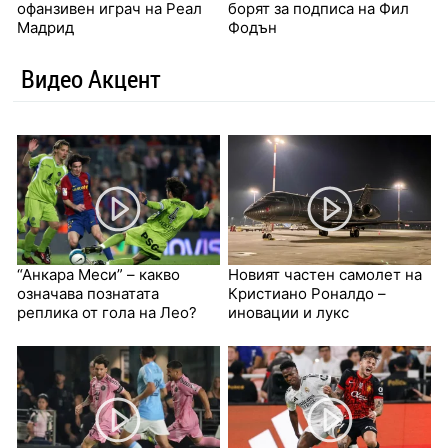
офанзивен играч на Реал
борят за подписа на Фил
Мадрид
Фодън
Видео Акцент
“Анкара Меси” – какво
Новият частен самолет на
означава познатата
Кристиано Роналдо –
реплика от гола на Лео?
иновации и лукс