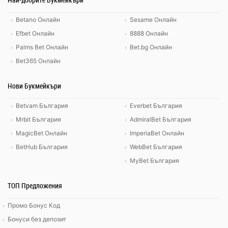
Betano Онлайн
Sesame Онлайн
Efbet Онлайн
8888 Онлайн
Palms Bet Онлайн
Bet.bg Онлайн
Bet365 Онлайн
Нови Букмейкъри
Betvam България
Everbet България
Mrbit България
AdmiralBet България
MagicBet Онлайн
ImperiaBet Онлайн
BetHub България
WebBet България
MyBet България
ТОП Предложения
Промо Бонус Код
Бонуси без депозит