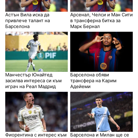
Астън Вила иска да
Арсенал, Челси и Ман Сити
привлече талант на
в трансферна битка за
Барселона
Марк Бернал
Манчестър Юнайтед
Барселона обяви
засилва интереса си към
трансфера на Карим
играч на Реал Мадрид
Адейеми
Фиорентина с интерес към
Барселона и Милан ще се