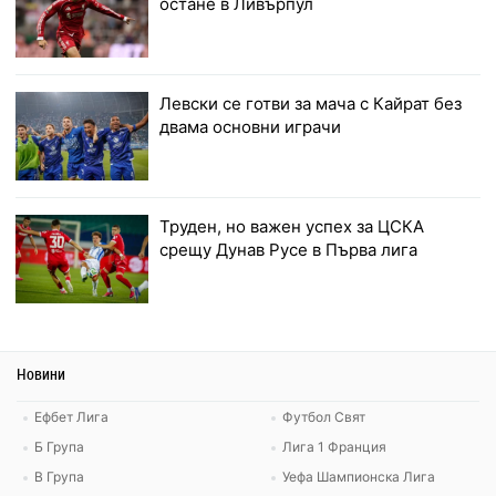
остане в Ливърпул
Левски се готви за мача с Кайрат без
двама основни играчи
Труден, но важен успех за ЦСКА
срещу Дунав Русе в Първа лига
Новини
Ефбет Лига
Футбол Свят
Б Група
Лига 1 Франция
В Група
Уефа Шампионска Лига