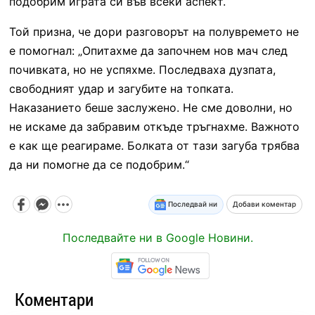
подобрим играта си във всеки аспект.“
Той призна, че дори разговорът на полувремето не
е помогнал: „Опитахме да започнем нов мач след
почивката, но не успяхме. Последваха дузпата,
свободният удар и загубите на топката.
Наказанието беше заслужено. Не сме доволни, но
не искаме да забравим откъде тръгнахме. Важното
е как ще реагираме. Болката от тази загуба трябва
да ни помогне да се подобрим.“
Последвай ни
Добави коментар
Последвайте ни в Google Новини.
Коментари