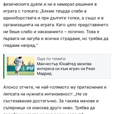
физическите дуели и не е намирал решения в
играта с топката: „Бяхме твърде слаби в
единоборствата и при дългите топки, а също и в
организацията на играта. Като цяло представянето
ни беше слабо и наказанието – логично. Това е
първата ни загуба и всички страдаме, но трябва да
гледаме напред.“
Още по темата:
Манчестър Юнайтед засилва
интереса си към играч на Реал
Мадрид
Алонсо отчете, че най-голямото му притеснение е
липсата на нужната интензивност: „Не се
състезавахме достатъчно. За такива мачове и
съперници се изисква друго ниво. Трябва да