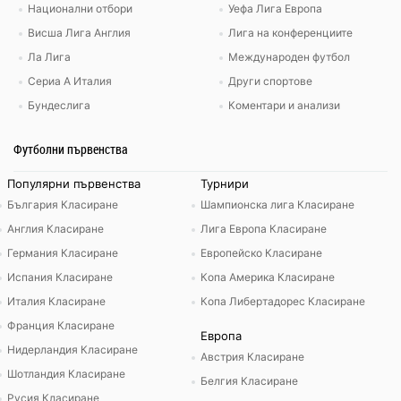
Национални отбори
Уефа Лига Европа
Висша Лига Англия
Лига на конференциите
Ла Лига
Международен футбол
Сериа А Италия
Други спортове
Бундеслига
Коментари и анализи
Футболни първенства
Популярни първенства
Турнири
България Класиране
Шампионска лига Класиране
Англия Класиране
Лига Европа Класиране
Германия Класиране
Европейско Класиране
Испания Класиране
Копа Америка Класиране
Италия Класиране
Копа Либертадорес Класиране
Франция Класиране
Европа
Нидерландия Класиране
Австрия Класиране
Шотландия Класиране
Белгия Класиране
Русия Класиране