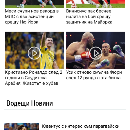
Меси счупи нов рекорд в
Винисиус пак беснее –
МЛС с две асистенции
налита на бой срещу
срещу Ню Йорк
защитник на Майорка
Кристиано Роналдо след 2
Усик отново смълча Фюри
години в Саудитска
след 12 рунда люта битка
Арабия: Животът е хубав
Водещи Новини
Ювентус с интерес към парагвайски