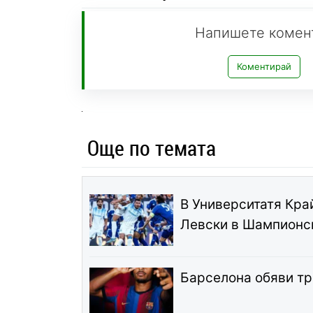
Напишете комен
Коментирай
Още по темата
В Университатя Край
Левски в Шампионс
Барселона обяви т