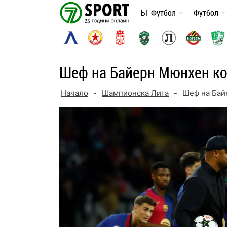
Skip
БГ Футбол
Футбол
to
content
Шеф на Байерн Мюнхен к
Начало
-
Шампионска Лига
-
Шеф на Бай