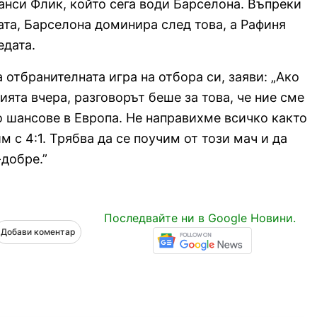
нси Флик, който сега води Барселона. Въпреки
ата, Барселона доминира след това, а Рафиня
едата.
отбранителната игра на отбора си, заяви: „Ако
ята вчера, разговорът беше за това, че ние сме
о шансове в Европа. Не направихме всичко както
м с 4:1. Трябва да се поучим от този мач и да
добре.”
Последвайте ни в Google Новини.
Добави коментар