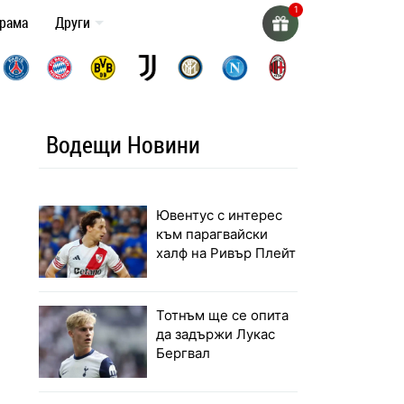
грама
Други
Водещи Новини
Ювентус с интерес
към парагвайски
халф на Ривър Плейт
Тотнъм ще се опита
да задържи Лукас
Бергвал