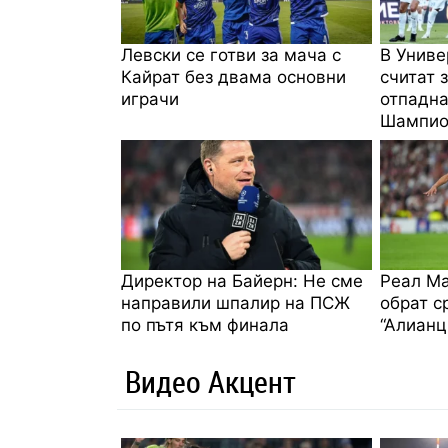
Левски се готви за мача с
В Униве
Кайрат без двама основни
считат 
играчи
отпадна
Шампио
Директор на Байерн: Не сме
Реал Ма
направили шпалир на ПСЖ
обрат с
по пътя към финала
“Алианц
Видео Акцент