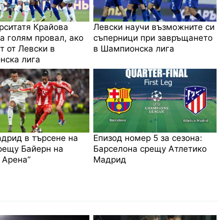
рситатя Крайова
Левски научи възможните си
за голям провал, ако
съперници при завръщането
т от Левски в
в Шампионска лига
нска лига
дрид в търсене на
Епизод номер 5 за сезона:
рещу Байерн на
Барселона срещу Атлетико
 Арена”
Мадрид