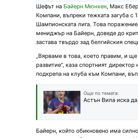
Шефът на
Байерн Мюнхен
, Макс Ебе
Компани, въпреки тежката загуба с 1
Шампионската лига. Това поражение,
мениджър на Байерн, доведе до крит
застава твърдо зад белгийския спец
„Вярваме в това, което правим, и щ
развитие“, каза спортният директор 
подкрепа на клуба към Компани, въп
Още по темата:
Астън Вила иска да
Байерн, който обикновено има силно