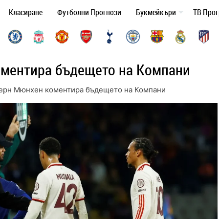
Класиране
Футболни Прогнози
Букмейкъри
ТВ Про
оментира бъдещето на Компани
ерн Мюнхен коментира бъдещето на Компани