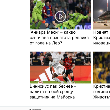
“Анкара Меси” – какво
Новият 
означава познатата реплика
Кристиа
от гола на Лео?
иноваци
Винисиус пак беснее –
Кристиа
налита на бой срещу
години 
защитник на Майорка
Животът