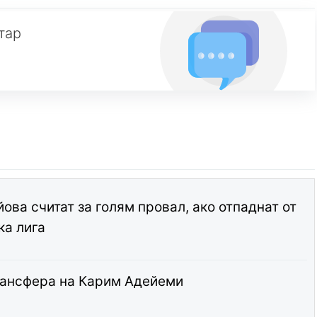
тар
ова считат за голям провал, ако отпаднат от
ка лига
рансфера на Карим Адейеми