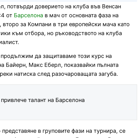
рл, потвърди доверието на клуба във Венсан
:4 от
Барселона
в мач от основната фаза на
 второ за Компани в три европейски мача като
ики към отбора, но ръководството на клуба
иалист.
е продължим да защитаваме този курс на
на Байерн, Макс Еберл, показвайки пълната
реки натиска след разочароващата загуба.
 привлече талант на Барселона
 представяне в груповите фази на турнира, се