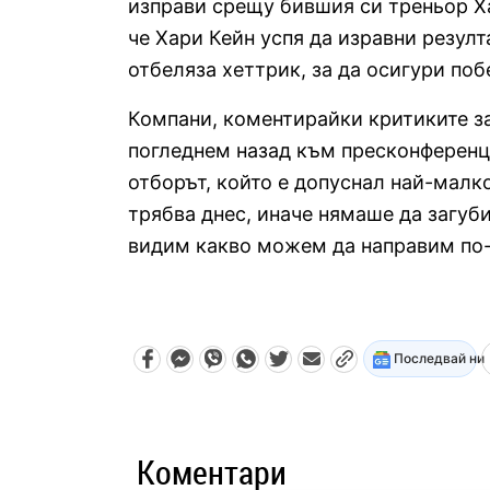
изправи срещу бившия си треньор Ха
че Хари Кейн успя да изравни резулт
отбеляза хеттрик, за да осигури поб
Компани, коментирайки критиките за 
погледнем назад към пресконференци
отборът, който е допуснал най-малк
трябва днес, иначе нямаше да загуби
видим какво можем да направим по-
Последвай ни
Коментари