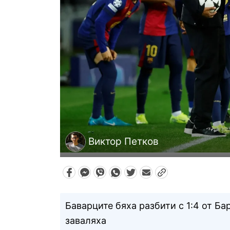
Виктор Петков
Баварците бяха разбити с 1:4 от Б
заваляха