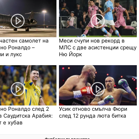
частен самолет на
Меси счупи нов рекорд в
но Роналдо –
МЛС с две асистенции срещу
и и лукс
Ню Йорк
но Роналдо след 2
Усик отново смълча Фюри
в Саудитска Арабия:
след 12 рунда люта битка
 е хубав