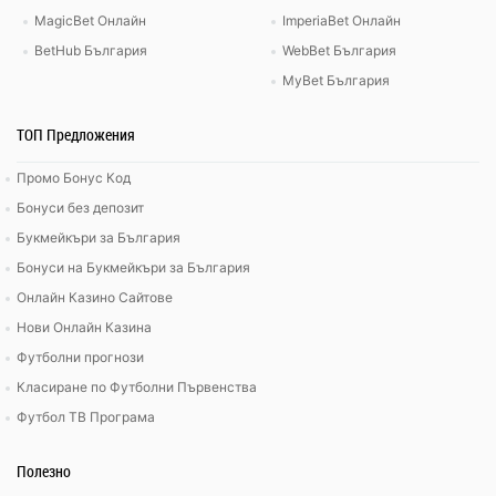
MagicBet Онлайн
ImperiaBet Онлайн
BetHub България
WebBet България
MyBet България
ТОП Предложения
Промо Бонус Код
Бонуси без депозит
Букмейкъри за България
Бонуси на Букмейкъри за България
Онлайн Казино Сайтове
Нови Онлайн Казина
Футболни прогнози
Класиране по Футболни Първенства
Футбол ТВ Програма
Полезно