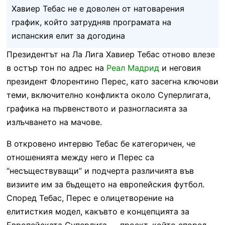
Хавиер Тебас не е доволен от натоварения
график, който затрудняв програмата на
испанския елит за догодина
Президентът на Ла Лига Хавиер Тебас отново влезе
в остър тон по адрес на
Реал Мадрид
и неговия
президент Флорентино Перес, като засегна ключови
теми, включително конфликта около Суперлигата,
графика на първенството и разногласията за
излъчването на мачове.
В откровено интервю Тебас бе категоричен, че
отношенията между него и Перес са
“несъществуващи” и подчерта различията във
визиите им за бъдещето на европейския футбол.
Според Тебас, Перес е олицетворение на
елитисткия модел, какъвто е концепцията за
Европейската Суперлига — проект, който според