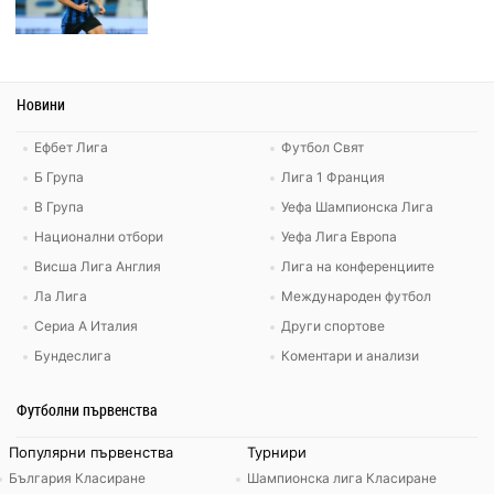
Новини
Ефбет Лига
Футбол Свят
Б Група
Лига 1 Франция
В Група
Уефа Шампионска Лига
Национални отбори
Уефа Лига Европа
Висша Лига Англия
Лига на конференциите
Ла Лига
Международен футбол
Сериа А Италия
Други спортове
Бундеслига
Коментари и анализи
Футболни първенства
Популярни първенства
Турнири
България Класиране
Шампионска лига Класиране