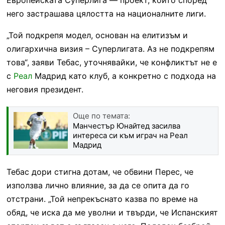
него застрашава цялостта на националните лиги.
„Той подкрепя модел, основан на елитизъм и
олигархична визия – Суперлигата. Аз не подкрепям
това“, заяви Тебас, уточнявайки, че конфликтът не е
с
Реал
Мадрид като клуб, а конкретно с подхода на
неговия президент.
Още по темата:
Манчестър Юнайтед засилва
интереса си към играч на Реал
Мадрид
Тебас дори стигна дотам, че обвини Перес, че
използва лично влияние, за да се опита да го
отстрани. „Той непрекъснато казва по време на
обяд, че иска да ме уволни и твърди, че Испанският