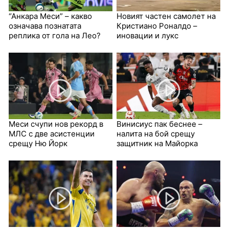
“Анкара Меси” – какво
Новият частен самолет на
означава познатата
Кристиано Роналдо –
реплика от гола на Лео?
иновации и лукс
Меси счупи нов рекорд в
Винисиус пак беснее –
МЛС с две асистенции
налита на бой срещу
срещу Ню Йорк
защитник на Майорка