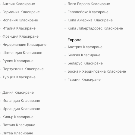
Англия Класиране
Лига Европа Класиране
Германия Класиране
Европейско Класиране
Испания Класиране
Копа Америка Класиране
Италия Класиране
Копа Либертадорес Класиране
Франция Класиране
Европа
Нидерландия Класиране
Австрия Класиране
Шотландия Класиране
Белгия Класиране
Русия Класиране
Беларус Класиране
Португалия Класиране
Босна и Херциговина Класиране
Турция Класиране
Гърция Класиране
Дания Класиране
Исландия Класиране
Ирландия Класиране
Кипър Класиране
Латвия Класиране
Литва Класиране