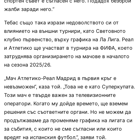
спортен съвет е съгласен с него. Подадох безброй
жалби заради него.“
Тебас също така изрази недоволството си от
влиянието на външни турнири, като Световното
клубно първенство, върху графика на Ла Лига. Реал
и Атлетико ще участват в турнира на ФИФА, което
затруднява организирането на мачове в началото
на сезона 2025/26.
„Мач Атлетико-Реал Мадрид в първия кръг е
невъзможен“, каза той. „Това не е като Суперкупата.
Този ​​мач е твърде важен за телевизионните
оператори. Когато му дойде времето, ще вземем
решения със съответните органи. Но не можем да
продължаваме да променяме графика на лигата си
за събития, с които не сме съгласни или които
вредят на испанския футбол.”, заяви той.