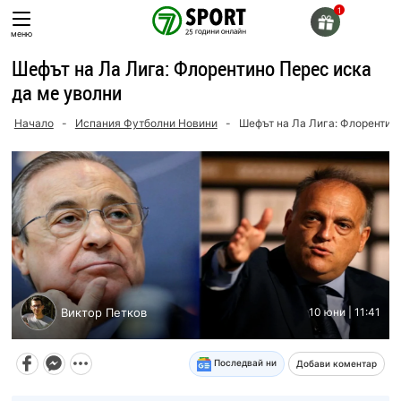
Skip
to
меню
content
Шефът на Ла Лига: Флорентино Перес иска
да ме уволни
Начало
-
Испания Футболни Новини
-
Шефът на Ла Лига: Флорентино
Виктор Петков
10 юни | 11:41
Последвай ни
Добави коментар