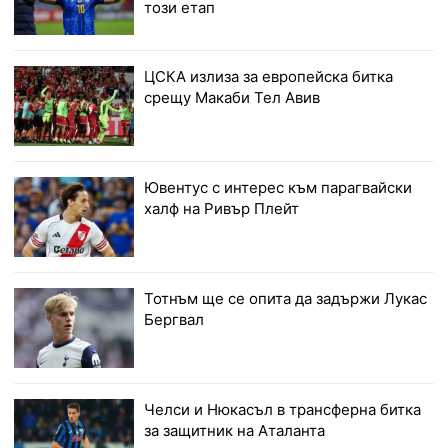
този етап
ЦСКА излиза за европейска битка
срещу Макаби Тел Авив
Ювентус с интерес към парагвайски
халф на Ривър Плейт
Тотнъм ще се опита да задържи Лукас
Бергвал
Челси и Нюкасъл в трансферна битка
за защитник на Аталанта