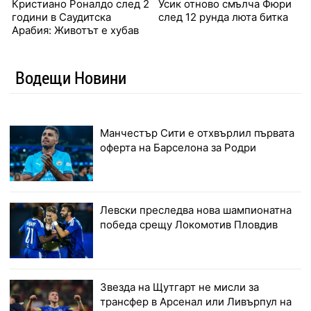
Кристиано Роналдо след 2
Усик отново смълча Фюри
години в Саудитска
след 12 рунда люта битка
Арабия: Животът е хубав
Водещи Новини
Манчестър Сити е отхвърлил първата
оферта на Барселона за Родри
Левски преследва нова шампионатна
победа срещу Локомотив Пловдив
Звезда на Щутгарт не мисли за
трансфер в Арсенал или Ливърпул на