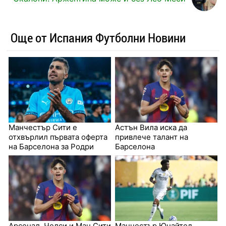
Още от Испания Футболни Новини
Манчестър Сити е
Астън Вила иска да
отхвърлил първата оферта
привлече талант на
на Барселона за Родри
Барселона
Арсенал, Челси и Ман Сити
Манчестър Юнайтед