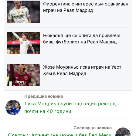
Фиорентина с интерес към офанзивен
играч на Реал Мадрид
Нюкасъл ще се опита да привлече
бивш футболист на Реал Мадрид
Жозе Моуриньо иска играч на Уест
Хям в Реал Мадрид
Лука Модрич счупи още един рекорд
почти на 40 години
Скалони: Аржентина може и без Лео Меси