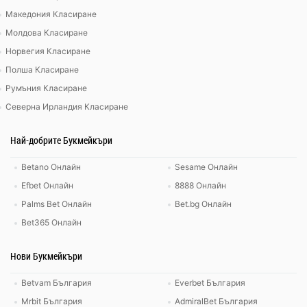
Македония Класиране
Молдова Класиране
Норвегия Класиране
Полша Класиране
Румъния Класиране
Северна Ирландия Класиране
Най-добрите Букмейкъри
Betano Онлайн
Sesame Онлайн
Efbet Онлайн
8888 Онлайн
Palms Bet Онлайн
Bet.bg Онлайн
Bet365 Онлайн
Нови Букмейкъри
Betvam България
Everbet България
Mrbit България
AdmiralBet България