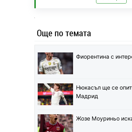
Още по темата
Фиорентина с интер
Нюкасъл ще се опит
Мадрид
Жозе Моуриньо иска