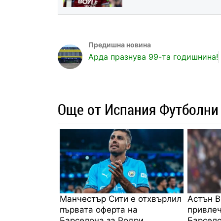
Арда празнува 99-та годишнина!
Още от Испания Футболни
Манчестър Сити е отхвърлил
Астън В
първата оферта на
привлеч
Барселона за Родри
Барсел