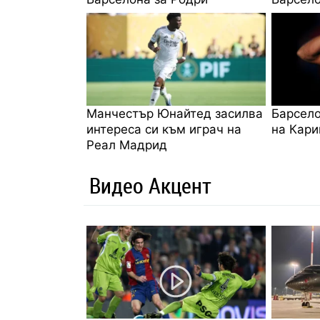
Манчестър Юнайтед засилва
Барсело
интереса си към играч на
на Кар
Реал Мадрид
Видео Акцент