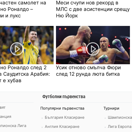
частен самолет на
Меси счупи нов рекорд в
но Роналдо –
МЛС с две асистенции срещу
и и лукс
Ню Йорк
но Роналдо след 2
Усик отново смълча Фюри
в Саудитска Арабия:
след 12 рунда люта битка
 е хубав
Футболни първенства
вят
Популярни първенства
Турнири
ранция
България Класиране
Шампионска
пионска Лига
Англия Класиране
Лига Европа