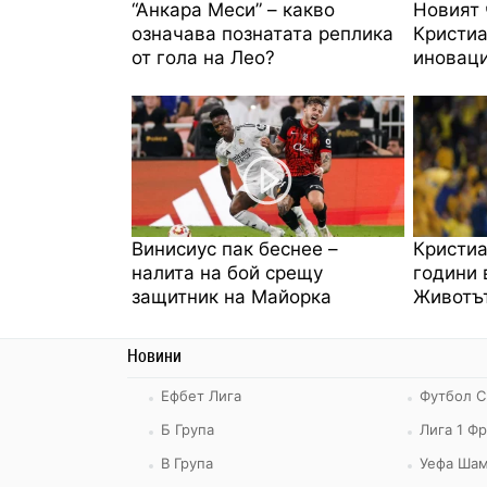
“Анкара Меси” – какво
Новият 
означава познатата реплика
Кристиа
от гола на Лео?
иноваци
Винисиус пак беснее –
Кристиа
налита на бой срещу
години 
защитник на Майорка
Животът
Новини
Ефбет Лига
Футбол С
Б Група
Лига 1 Ф
В Група
Уефа Шам