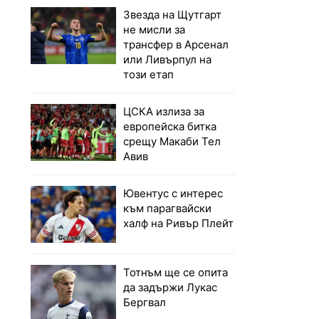
Звезда на Щутгарт
не мисли за
трансфер в Арсенал
или Ливърпул на
този етап
ЦСКА излиза за
европейска битка
срещу Макаби Тел
Авив
Ювентус с интерес
към парагвайски
халф на Ривър Плейт
Тотнъм ще се опита
да задържи Лукас
Бергвал