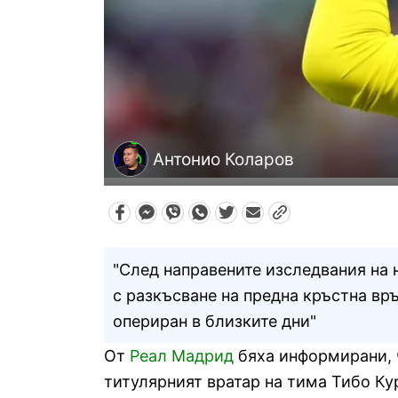
Антонио Коларов
"След направените изследвания на 
с разкъсване на предна кръстна вр
опериран в близките дни"
От
Реал Мадрид
бяха информирани, ч
титулярният вратар на тима Тибо Ку