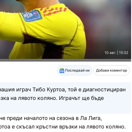
10 авг. | 15:32
Последвай ни
Добави коментар
нашия играч Тибо Куртоа, той е диагностициран
ъзка на лявото коляно. Играчът ще бъде
е преди началото на сезона в Ла Лига,
ртоа е скъсал кръстни връзки на лявото коляно.