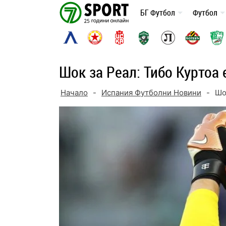
Skip
БГ Футбол
Футбол
to
content
Шок за Реал: Тибо Куртоа 
Начало
-
Испания Футболни Новини
-
Шо