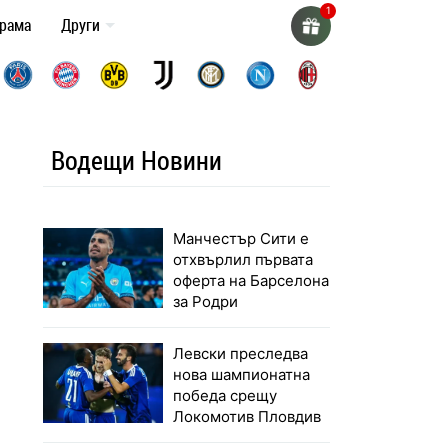
грама
Други
Водещи Новини
Манчестър Сити е
отхвърлил първата
оферта на Барселона
за Родри
Левски преследва
нова шампионатна
победа срещу
Локомотив Пловдив