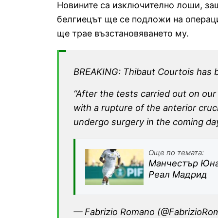
Новините са изключително лоши, защ
белгиецът ще се подложи на операц
ще трае възстановяването му.
BREAKING: Thibaut Courtois has b
“After the tests carried out on ou
with a rupture of the anterior cruci
undergo surgery in the coming da
Още по темата:
Манчестър Юнай
Реал Мадрид
— Fabrizio Romano (@FabrizioR