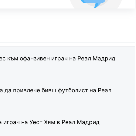
ес към офанзивен играч на Реал Мадрид
а да привлече бивш футболист на Реал
 играч на Уест Хям в Реал Мадрид