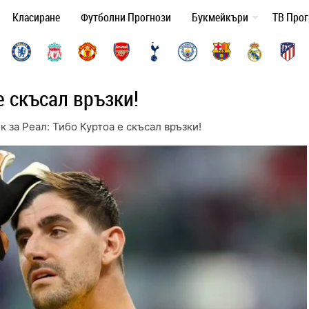
Класиране
Футболни Прогнози
Букмейкъри
ТВ Про
е скъсал връзки!
к за Реал: Тибо Куртоа е скъсал връзки!