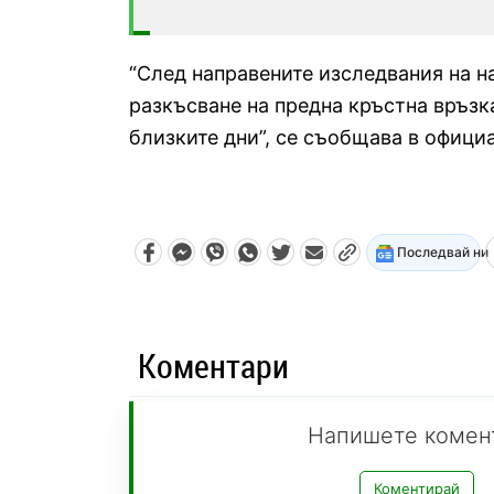
“След направените изследвания на н
разкъсване на предна кръстна връзк
близките дни”, се съобщава в официа
Последвай ни
Коментари
Напишете комен
Коментирай