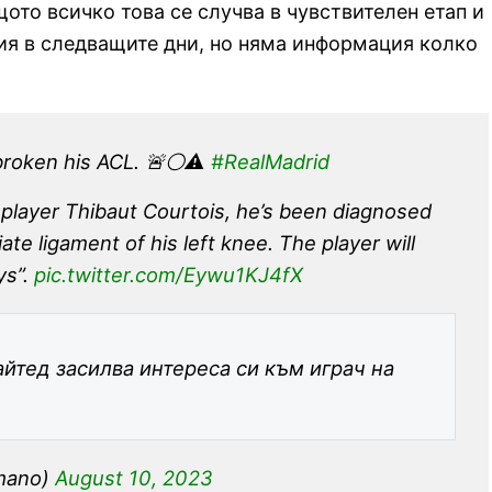
ото всичко това се случва в чувствителен етап и
ия в следващите дни, но няма информация колко
roken his ACL. 🚨⚪️⚠️
#RealMadrid
r player Thibaut Courtois, he’s been diagnosed
ate ligament of his left knee. The player will
ys”.
pic.twitter.com/Eywu1KJ4fX
тед засилва интереса си към играч на
omano)
August 10, 2023