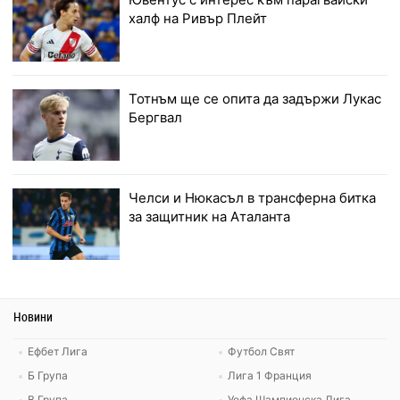
халф на Ривър Плейт
Тотнъм ще се опита да задържи Лукас
Бергвал
Челси и Нюкасъл в трансферна битка
за защитник на Аталанта
Новини
Ефбет Лига
Футбол Свят
Б Група
Лига 1 Франция
В Група
Уефа Шампионска Лига