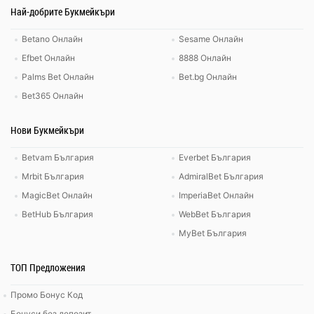
Най-добрите Букмейкъри
Betano Онлайн
Sesame Онлайн
Efbet Онлайн
8888 Онлайн
Palms Bet Онлайн
Bet.bg Онлайн
Bet365 Онлайн
Нови Букмейкъри
Betvam България
Everbet България
Mrbit България
AdmiralBet България
MagicBet Онлайн
ImperiaBet Онлайн
BetHub България
WebBet България
MyBet България
ТОП Предложения
Промо Бонус Код
Бонуси без депозит