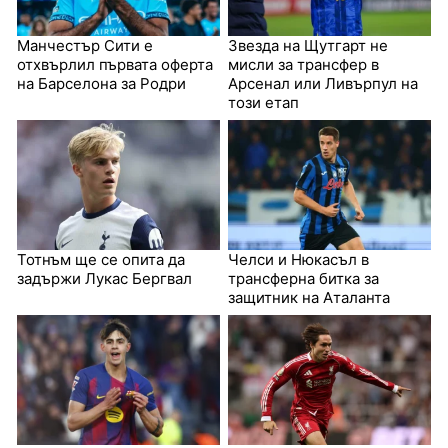
Манчестър Сити е
Звезда на Щутгарт не
отхвърлил първата оферта
мисли за трансфер в
на Барселона за Родри
Арсенал или Ливърпул на
този етап
Тотнъм ще се опита да
Челси и Нюкасъл в
задържи Лукас Бергвал
трансферна битка за
защитник на Аталанта