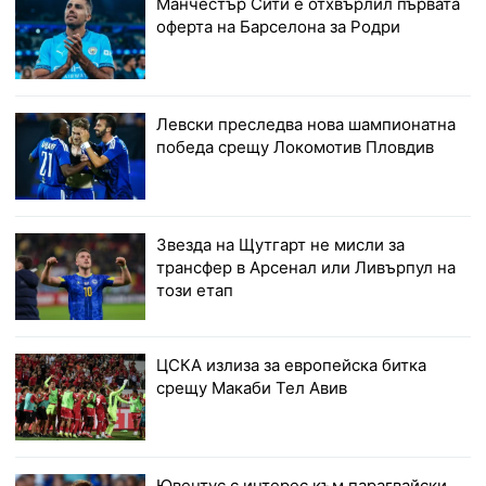
Манчестър Сити е отхвърлил първата
оферта на Барселона за Родри
Левски преследва нова шампионатна
победа срещу Локомотив Пловдив
Звезда на Щутгарт не мисли за
трансфер в Арсенал или Ливърпул на
този етап
ЦСКА излиза за европейска битка
срещу Макаби Тел Авив
Ювентус с интерес към парагвайски