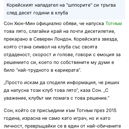
Корейският нападател на "шппорите" си тръгва
след десет години в клуба
Сон Хюн-Мин официално обяви, че напуска
Тотнъм
това лято, слагайки край на почти десетилетие,
прекарано в Северен Лондон. Корейската звезда,
която стана символ на клуба със своята
отдаденост, скорост и голове, говори с емоция за
решението си, което по собствените му думи е
било “най-трудното в кариерата”.
„Просто искам да споделя информация, че реших
да напусна този клуб това лято“, каза Сон. „С
уважение, клубът ми помага с това решение.“
Сон, който се присъедини към Тотнъм през 2015
година, израсна не само като играч, но и като
личност, превръщайки се в един от най-обичаните