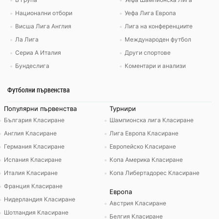
Национални отбори
Уефа Лига Европа
Висша Лига Англия
Лига на конференциите
Ла Лига
Международен футбол
Сериа А Италия
Други спортове
Бундеслига
Коментари и анализи
Футболни първенства
Популярни първенства
Турнири
България Класиране
Шампионска лига Класиране
Англия Класиране
Лига Европа Класиране
Германия Класиране
Европейско Класиране
Испания Класиране
Копа Америка Класиране
Италия Класиране
Копа Либертадорес Класиране
Франция Класиране
Европа
Нидерландия Класиране
Австрия Класиране
Шотландия Класиране
Белгия Класиране