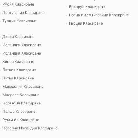
Русия Класиране
Беларус Класиране
Португалия Класиране
Босна и Херциговина Класиране
Турция Класиране
Гърция Класиране
Дания Класиране
Исландия Класиране
Ирландия Класиране
Кипър Класиране
Латвия Класиране
Литва Класиране
Македония Класиране
Молдова Класиране
Норвегия Класиране
Полша Класиране
Румъния Класиране
Северна Ирландия Класиране