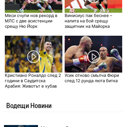
Меси счупи нов рекорд в
Винисиус пак беснее –
МЛС с две асистенции
налита на бой срещу
срещу Ню Йорк
защитник на Майорка
Кристиано Роналдо след 2
Усик отново смълча Фюри
години в Саудитска
след 12 рунда люта битка
Арабия: Животът е хубав
Водещи Новини