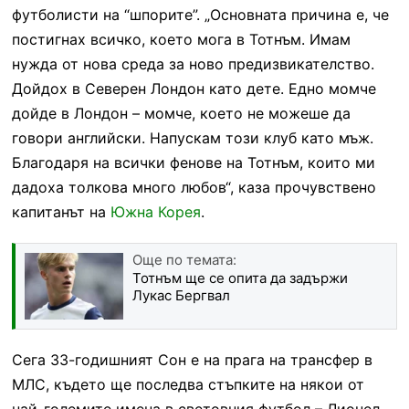
футболисти на “шпорите”. „Основната причина е, че
постигнах всичко, което мога в Тотнъм. Имам
нужда от нова среда за ново предизвикателство.
Дойдох в Северен Лондон като дете. Едно момче
дойде в Лондон – момче, което не можеше да
говори английски. Напускам този клуб като мъж.
Благодаря на всички фенове на Тотнъм, които ми
дадоха толкова много любов“, каза прочувствено
капитанът на
Южна Корея
.
Още по темата:
Тотнъм ще се опита да задържи
Лукас Бергвал
Сега 33-годишният Сон е на прага на трансфер в
МЛС, където ще последва стъпките на някои от
най-големите имена в световния футбол – Лионел