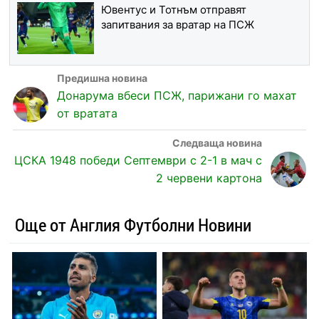
Ювентус и Тотнъм отправят
запитвания за вратар на ПСЖ
Донарума вбеси ПСЖ, парижани го махат
от вратата
ЦСКА 1948 победи Септември с 2-1 в мач с
2 червени картона
Още от Англия Футболни Новини