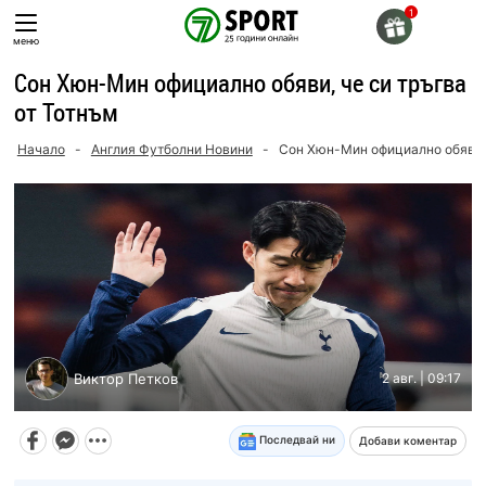
Skip
to
меню
content
Сон Хюн-Мин официално обяви, че си тръгва
от Тотнъм
Начало
-
Англия Футболни Новини
-
Сон Хюн-Мин официално обяви, 
Виктор Петков
2 авг. | 09:17
Последвай ни
Добави коментар