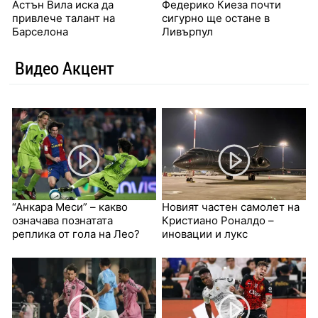
Астън Вила иска да
Федерико Киеза почти
привлече талант на
сигурно ще остане в
Барселона
Ливърпул
Видео Акцент
“Анкара Меси” – какво
Новият частен самолет на
означава познатата
Кристиано Роналдо –
реплика от гола на Лео?
иновации и лукс