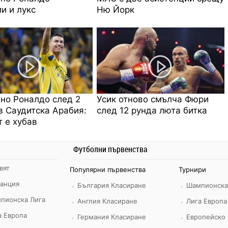
и и лукс
Ню Йорк
но Роналдо след 2
Усик отново смълча Фюри
в Саудитска Арабия:
след 12 рунда люта битка
 е хубав
Футболни първенства
вят
Популярни първенства
Турнири
ранция
България Класиране
Шампионска
пионска Лига
Англия Класиране
Лига Европа
а Европа
Германия Класиране
Европейско