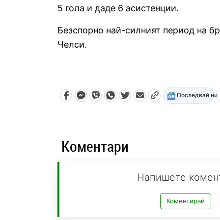
5 гола и даде 6 асистенции.
Безспорно най-силният период на бр
Челси.
Последвай ни
Коментари
Напишете комен
Коментирай