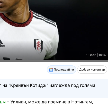
13 юли | 18:14
Последвай ни
Добави коментар
 на "Крейвън Котидж" изглежда под голяма
лъм
– Уилиан, може да премине в Нотингам,