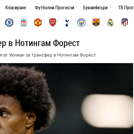
Класиране
Футболни Прогнози
Букмейкъри
ТВ Про
ер в Нотингам Форест
гат Уилиан за трансфер в Нотингам Форест