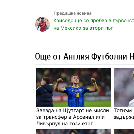
Кайседо ще се пробва в първенс
на Мексико за втори път
Още от Англия Футболни 
Звезда на Щутгарт не мисли
Тотнъм 
за трансфер в Арсенал или
задържи
Ливърпул на този етап