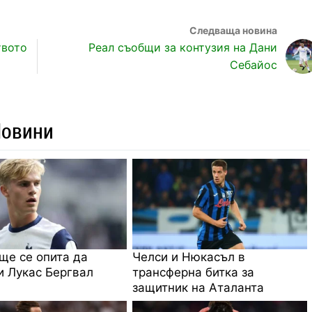
твото
Реал съобщи за контузия на Дани
Себайос
Новини
ще се опита да
Челси и Нюкасъл в
 Лукас Бергвал
трансферна битка за
защитник на Аталанта