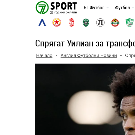
Skip
БГ Футбол
Футбол
to
content
Спрягат Уилиан за трансф
Начало
-
Англия Футболни Новини
-
Спря