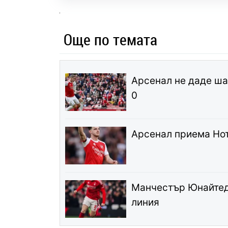
Още по темата
Арсенал не даде шан
0
Арсенал приема Нот
Манчестър Юнайтед 
линия