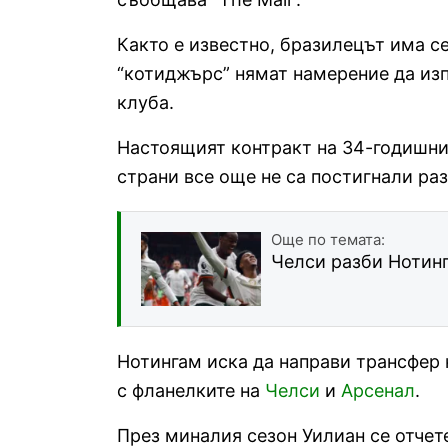
Както е известно, бразилецът има с
“котиджърс” нямат намерение да изп
клуба.
Настоящият контракт на 34-годишния
страни все още не са постигнали ра
Още по темата:
Челси разби Нотинг
Нотингам иска да направи трансфер н
с фланелките на
Челси
и
Арсенал
.
През миналия сезон Уилиан се отчете