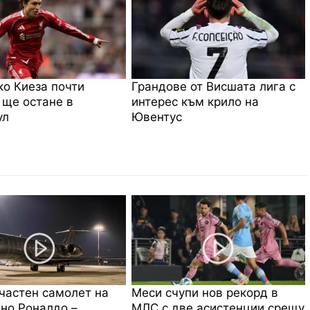
о Киеза почти
Грандове от Висшата лига с
 ще остане в
интерес към крило на
ул
Ювентус
частен самолет на
Меси счупи нов рекорд в
но Роналдо –
МЛС с две асистенции срещу