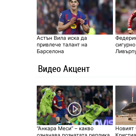
Астън Вила иска да
Федерик
привлече талант на
сигурно
Барселона
Ливърп
Видео Акцент
“Анкара Меси” – какво
Новият 
означава познатата реплика
Кристиа