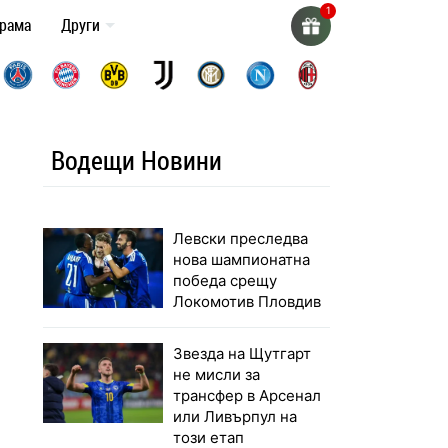
грама
Други
Водещи Новини
Левски преследва
нова шампионатна
победа срещу
Локомотив Пловдив
Звезда на Щутгарт
не мисли за
трансфер в Арсенал
или Ливърпул на
този етап