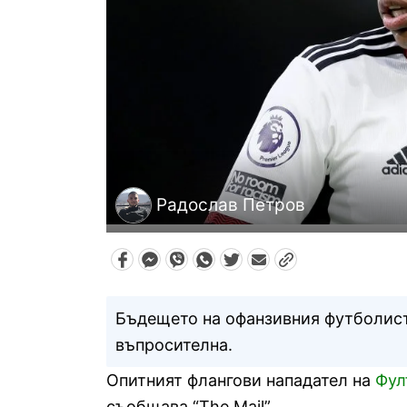
Радослав Петров
Бъдещето на офанзивния футболист
въпросителна.
Опитният флангови нападател на
Фу
съобщава “The ​​Mail”.