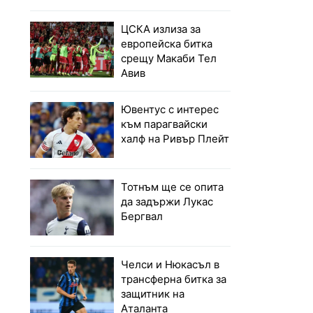
ЦСКА излиза за
европейска битка
срещу Макаби Тел
Авив
Ювентус с интерес
към парагвайски
халф на Ривър Плейт
Тотнъм ще се опита
да задържи Лукас
Бергвал
Челси и Нюкасъл в
трансферна битка за
защитник на
Аталанта