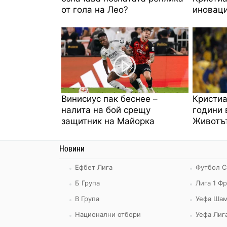
от гола на Лео?
иноваци
Винисиус пак беснее –
Кристиа
налита на бой срещу
години 
защитник на Майорка
Животът
Новини
Ефбет Лига
Футбол С
Б Група
Лига 1 Ф
В Група
Уефа Шам
Национални отбори
Уефа Лиг