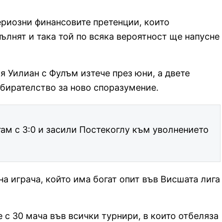
ериозни финансовите претенции, които
ълнят и така той по всяка вероятност ще напусне
 Уилиан с Фулъм изтече през юни, а двете
збирателство за ново споразумение.
ам с 3:0 и засили Постекоглу към уволнението
а играча, който има богат опит във Висшата лига
 с 30 мача във всички турнири, в които отбеляза