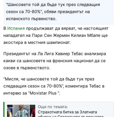
"Шансовете той да бъде тук през следващия
сезон са 70-80%", обяви президентът на
испанското първенство.
В
Испания
продължават да вярват, че настоящият
нападател на Пари Сен Жермен Килиан Мбапе ще
акостира в местния шампионат.
Президентът на Ла Лига Хавиер Тебас анализира
какви са шансовете на френския национал да се
озове в първенството.
“Мисля, че шансовете той да бъде тук през
следващия сезон са 70-80%”, коментира Тебас в
интервю за “Movistar Plus “.
Още по темата:
Страхотната битка за Златната
обувка на Световното първенство