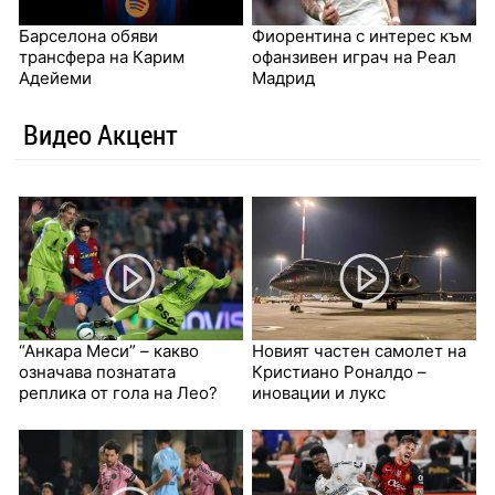
Барселона обяви
Фиорентина с интерес към
трансфера на Карим
офанзивен играч на Реал
Адейеми
Мадрид
Видео Акцент
“Анкара Меси” – какво
Новият частен самолет на
означава познатата
Кристиано Роналдо –
реплика от гола на Лео?
иновации и лукс