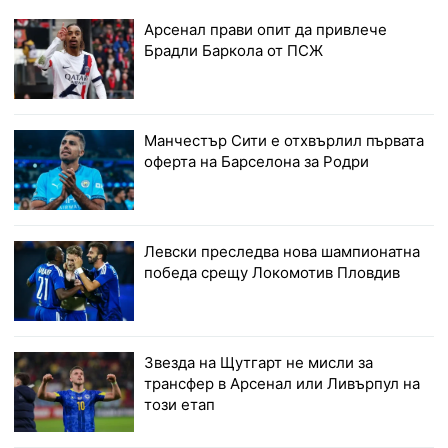
Арсенал прави опит да привлече
Брадли Баркола от ПСЖ
Манчестър Сити е отхвърлил първата
оферта на Барселона за Родри
Левски преследва нова шампионатна
победа срещу Локомотив Пловдив
Звезда на Щутгарт не мисли за
трансфер в Арсенал или Ливърпул на
този етап