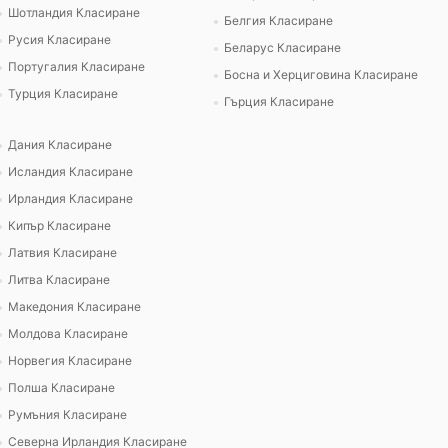
Шотландия Класиране
Белгия Класиране
Русия Класиране
Беларус Класиране
Португалия Класиране
Босна и Херциговина Класиране
Турция Класиране
Гърция Класиране
Дания Класиране
Исландия Класиране
Ирландия Класиране
Кипър Класиране
Латвия Класиране
Литва Класиране
Македония Класиране
Молдова Класиране
Норвегия Класиране
Полша Класиране
Румъния Класиране
Северна Ирландия Класиране