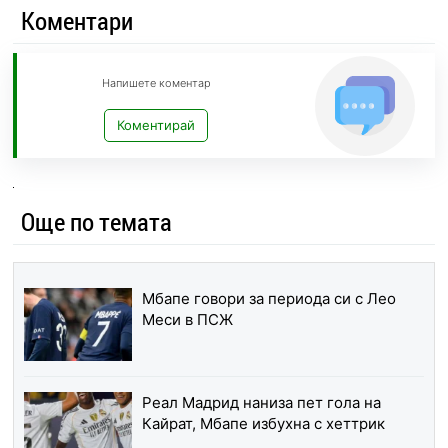
Коментари
Напишете коментар
Коментирай
Още по темата
Мбапе говори за периода си с Лео
Меси в ПСЖ
Реал Мадрид наниза пет гола на
Кайрат, Мбапе избухна с хеттрик