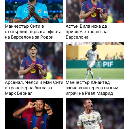
Манчестър Сити е
Астън Вила иска да
отхвърлил първата оферта
привлече талант на
на Барселона за Родри
Барселона
Арсенал, Челси и Ман Сити
Манчестър Юнайтед
в трансферна битка за
засилва интереса си към
Марк Бернал
играч на Реал Мадрид