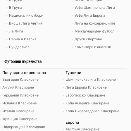
В Група
Уефа Шампионска Лига
Национални отбори
Уефа Лига Европа
Висша Лига Англия
Лига на конференциите
Ла Лига
Международен футбол
Сериа А Италия
Други спортове
Бундеслига
Коментари и анализи
Футболни първенства
Популярни първенства
Турнири
България Класиране
Шампионска лига Класиране
Англия Класиране
Лига Европа Класиране
Германия Класиране
Европейско Класиране
Испания Класиране
Копа Америка Класиране
Италия Класиране
Копа Либертадорес Класиране
Франция Класиране
Европа
Нидерландия Класиране
Австрия Класиране