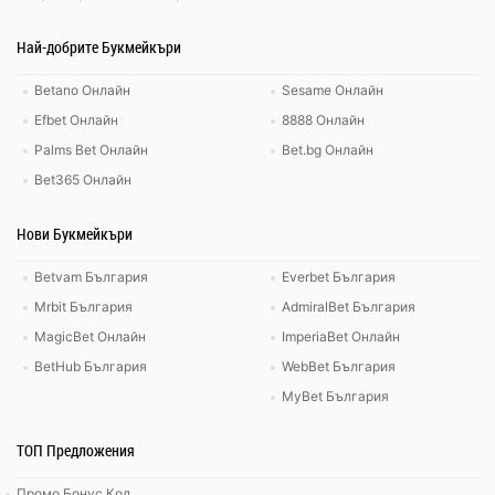
Най-добрите Букмейкъри
Betano Онлайн
Sesame Онлайн
Efbet Онлайн
8888 Онлайн
Palms Bet Онлайн
Bet.bg Онлайн
Bet365 Онлайн
Нови Букмейкъри
Betvam България
Everbet България
Mrbit България
AdmiralBet България
MagicBet Онлайн
ImperiaBet Онлайн
BetHub България
WebBet България
MyBet България
ТОП Предложения
Промо Бонус Код