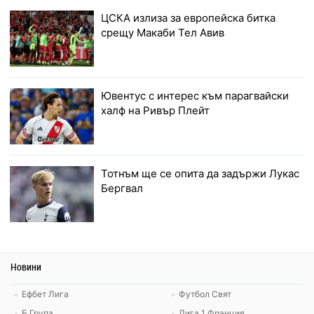
ЦСКА излиза за европейска битка
срещу Макаби Тел Авив
Ювентус с интерес към парагвайски
халф на Ривър Плейт
Тотнъм ще се опита да задържи Лукас
Бергвал
Новини
Ефбет Лига
Футбол Свят
Б Група
Лига 1 Франция