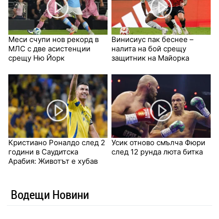
Меси счупи нов рекорд в
Винисиус пак беснее –
МЛС с две асистенции
налита на бой срещу
срещу Ню Йорк
защитник на Майорка
Кристиано Роналдо след 2
Усик отново смълча Фюри
години в Саудитска
след 12 рунда люта битка
Арабия: Животът е хубав
Водещи Новини