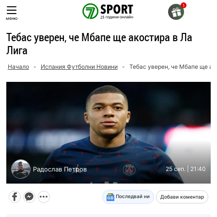
Skip
to
меню
content
Тебас уверен, че Мбапе ще акостира в Ла
Лига
Начало
-
Испания Футболни Новини
-
Тебас уверен, че Мбапе ще ак
Радослав Петров
25 сеп. | 21:40
Последвай ни
Добави коментар