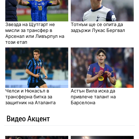
Звезда на Щутгарт не
Тотнъм ще се опита да
мисли за трансфер в
задържи Лукас Бергвал
Арсенал или Ливърпул на
този етап
Челси и Нюкасъл в
Астън Вила иска да
трансферна битка за
привлече талант на
защитник на Аталанта
Барселона
Видео Акцент