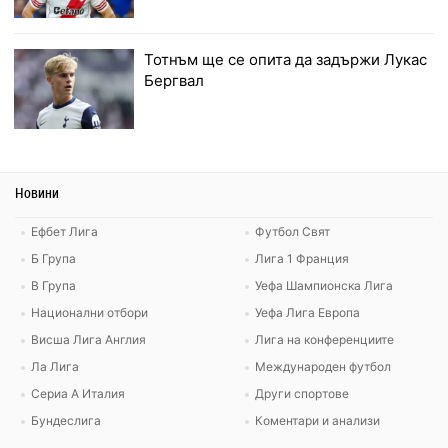
Тотнъм ще се опита да задържи Лукас
Бергвал
Новини
Ефбет Лига
Футбол Свят
Б Група
Лига 1 Франция
В Група
Уефа Шампионска Лига
Национални отбори
Уефа Лига Европа
Висша Лига Англия
Лига на конференциите
Ла Лига
Международен футбол
Сериа А Италия
Други спортове
Бундеслига
Коментари и анализи