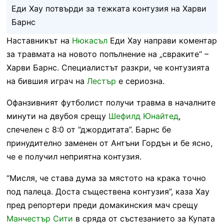
Еди Хау потвърди за тежката контузия на Харви
Барнс
Наставникът на
Нюкасъл
Еди Хау направи коментар
за травмата на новото попълнение на „свраките“ –
Харви Барнс. Специалистът разкри, че контузията
на бившия играч на
Лестър
е сериозна.
Офанзивният футболист получи травма в началните
минути на двубоя срещу
Шефилд Юнайтед
,
спечелен с 8:0 от “джордитата”. Барнс бе
принудително заменен от Антъни Гордън и бе ясно,
че е получил неприятна контузия.
“Мисля, че става дума за мястото на крака точно
под палеца. Доста съществена контузия”, каза Хау
пред репортери преди домакинския мач срещу
Манчестър Сити
в сряда от състезанието за Купата