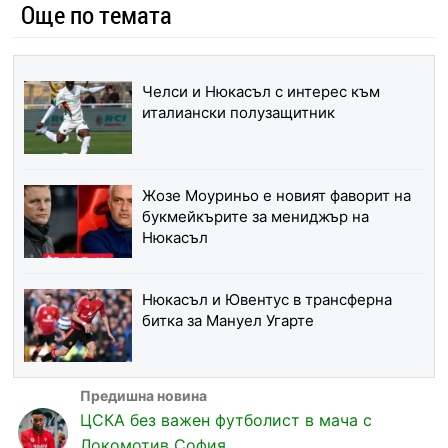
Още по темата
Челси и Нюкасъл с интерес към
италиански полузащитник
Жозе Моуриньо е новият фаворит на
букмейкърите за мениджър на
Нюкасъл
Нюкасъл и Ювентус в трансферна
битка за Мануел Угарте
ЦСКА без важен футболист в мача с
Локомотив София