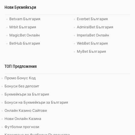
Нови Букмейкъри
Betvam България
Everbet България
Mrbit България
AdmiralBet България
MagicBet Онлайн
ImperiaBet Онлайн
BetHub България
WebBet България
MyBet България
ТОП Предложения
Промо Бонус Код
Бонуси без депозит
Букмейкъри за България
Бонуси на Букмейкъри за България
Онлайн Казино Сайтове
Нови Онлайн Казина
Футболни прогнози
Класиране по Футболни Първенства