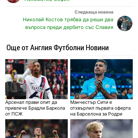
Николай Костов трябва да реши два
въпроса преди дербито със Славия
Още от Англия Футболни Новини
Арсенал прави опит да
Манчестър Сити е
привлече Брадли Баркола
отхвърлил първата оферта
от ПСЖ
на Барселона за Родри