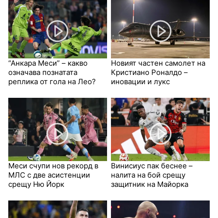
“Анкара Меси” – какво
Новият частен самолет на
означава познатата
Кристиано Роналдо –
реплика от гола на Лео?
иновации и лукс
Меси счупи нов рекорд в
Винисиус пак беснее –
МЛС с две асистенции
налита на бой срещу
срещу Ню Йорк
защитник на Майорка