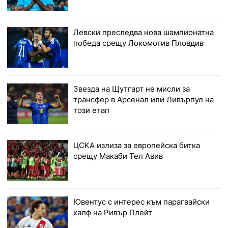
Левски преследва нова шампионатна
победа срещу Локомотив Пловдив
Звезда на Щутгарт не мисли за
трансфер в Арсенал или Ливърпул на
този етап
ЦСКА излиза за европейска битка
срещу Макаби Тел Авив
Ювентус с интерес към парагвайски
халф на Ривър Плейт