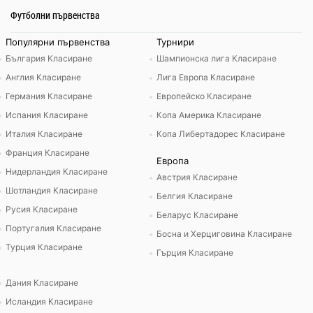
Футболни първенства
Популярни първенства
Турнири
България Класиране
Шампионска лига Класиране
Англия Класиране
Лига Европа Класиране
Германия Класиране
Европейско Класиране
Испания Класиране
Копа Америка Класиране
Италия Класиране
Копа Либертадорес Класиране
Франция Класиране
Европа
Нидерландия Класиране
Австрия Класиране
Шотландия Класиране
Белгия Класиране
Русия Класиране
Беларус Класиране
Португалия Класиране
Босна и Херциговина Класиране
Турция Класиране
Гърция Класиране
Дания Класиране
Исландия Класиране