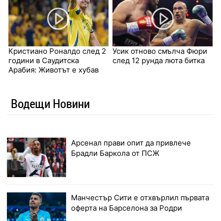
Кристиано Роналдо след 2
Усик отново смълча Фюри
години в Саудитска
след 12 рунда люта битка
Арабия: Животът е хубав
Водещи Новини
Арсенал прави опит да привлече
Брадли Баркола от ПСЖ
Манчестър Сити е отхвърлил първата
оферта на Барселона за Родри