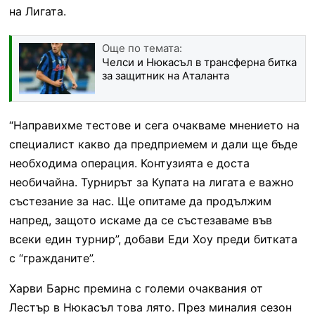
на Лигата.
Още по темата:
Челси и Нюкасъл в трансферна битка
за защитник на Аталанта
“Направихме тестове и сега очакваме мнението на
специалист какво да предприемем и дали ще бъде
необходима операция. Контузията е доста
необичайна. Турнирът за Купата на лигата е важно
състезание за нас. Ще опитаме да продължим
напред, защото искаме да се състезаваме във
всеки един турнир”, добави Еди Хоу преди битката
с “гражданите”.
Харви Барнс премина с големи очаквания от
Лестър в Нюкасъл това лято. През миналия сезон