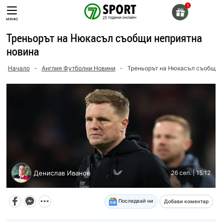
Skip
to
меню
content
Треньорът на Нюкасъл съобщи неприятна
новина
Начало
-
Англия Футболни Новини
-
Треньорът на Нюкасъл съобщи 
Денислав Иванов
26 сеп. | 15:12
Последвай ни
Добави коментар