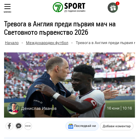
Skip
to
меню
content
Тревога в Англия преди първия мач на
Световното първенство 2026
Начало
-
Международен футбол
-
Тревога в Англия преди първия м
Денислав Иванов
16 юни | 10:16
Последвай ни
Добави коментар