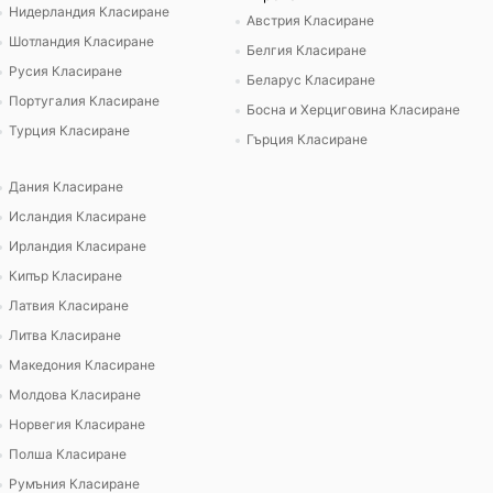
Нидерландия Класиране
Австрия Класиране
Шотландия Класиране
Белгия Класиране
Русия Класиране
Беларус Класиране
Португалия Класиране
Босна и Херциговина Класиране
Турция Класиране
Гърция Класиране
Дания Класиране
Исландия Класиране
Ирландия Класиране
Кипър Класиране
Латвия Класиране
Литва Класиране
Македония Класиране
Молдова Класиране
Норвегия Класиране
Полша Класиране
Румъния Класиране