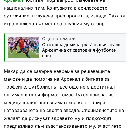
националния тим. Контузията в ахилесовото
сухожилие, получена през пролетта, извади Сака от
игра в ключов момент за клубния му отбор.
Още по темата:
С тотална доминация Испания свали
Аржентина от световния футболен
връх
Макар да се завърна навреме за решаващите
мачове и да помогна на Арсенал в битката за
трофеите, футболистът все още не е достигнал
оптималната си форма. Томас Тухел призна, че
медицинският щаб внимателно контролира
натоварването на своята звезда. Специалистите не
желаят да рискуват здравето му и подхождат
предпазливо към възстановяването му. Участието