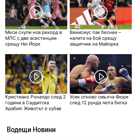
Меси счупи нов рекорд в
Винисиус пак беснее –
МЛС с две асистенции
налита на бой срещу
срещу Ню Йорк
защитник на Майорка
Кристиано Роналдо след 2
Усик отново смълча Фюри
години в Саудитска
след 12 рунда люта битка
Арабия: Животът е хубав
Водещи Новини