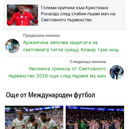
Големи критики към Кристиано
Роналдо след слабия първи мач на
Световното първенство
Аржентина започва защитата на
световната титла срещу Алжир тази нощ
Уволниха треньор от Световното
първенство 2026 още след първия му мач
Още от Международен футбол