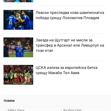
Левски преследва нова шампионатна
победа срещу Локомотив Пловдив
Звезда на Щутгарт не мисли за
трансфер в Арсенал или Ливърпул на
този етап
ЦСКА излиза за европейска битка
срещу Макаби Тел Авив
Новини
Ефбет Лига
Футбол Свят