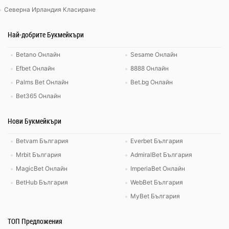
Северна Ирландия Класиране
Най-добрите Букмейкъри
Betano Онлайн
Sesame Онлайн
Efbet Онлайн
8888 Онлайн
Palms Bet Онлайн
Bet.bg Онлайн
Bet365 Онлайн
Нови Букмейкъри
Betvam България
Everbet България
Mrbit България
AdmiralBet България
MagicBet Онлайн
ImperiaBet Онлайн
BetHub България
WebBet България
MyBet България
ТОП Предложения