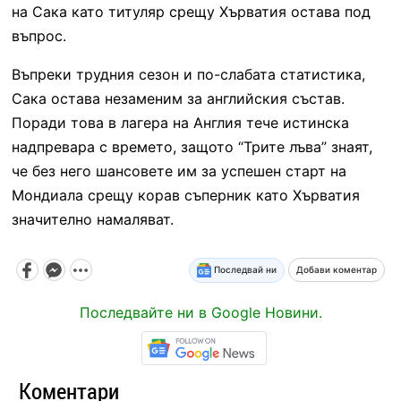
на Сака като титуляр срещу Хърватия остава под
въпрос.
Въпреки трудния сезон и по-слабата статистика,
Сака остава незаменим за английския състав.
Поради това в лагера на Англия тече истинска
надпревара с времето, защото “Трите лъва” знаят,
че без него шансовете им за успешен старт на
Мондиала срещу корав съперник като Хърватия
значително намаляват.
Последвай ни
Добави коментар
Последвайте ни в Google Новини.
Коментари