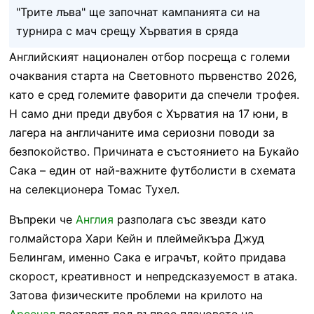
"Трите лъва" ще започнат кампанията си на
турнира с мач срещу Хърватия в сряда
Английският национален отбор посреща с големи
очаквания старта на Световното първенство 2026,
като е сред големите фаворити да спечели трофея.
Н само дни преди двубоя с Хърватия на 17 юни, в
лагера на англичаните има сериозни поводи за
безпокойство. Причината е състоянието на Букайо
Сака – един от най-важните футболисти в схемата
на селекционера Томас Тухел.
Въпреки че
Англия
разполага със звезди като
голмайстора Хари Кейн и плеймейкъра Джуд
Белингам, именно Сака е играчът, който придава
скорост, креативност и непредсказуемост в атака.
Затова физическите проблеми на крилото на
Арсенал
поставят под въпрос плановете на