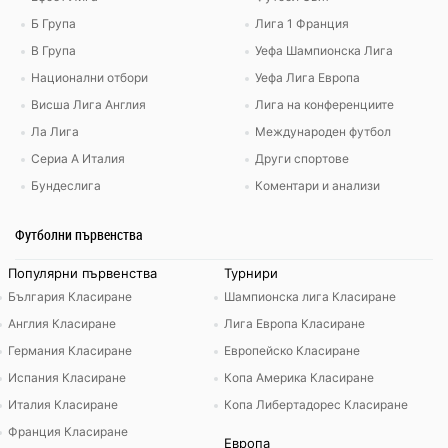
Б Група
Лига 1 Франция
В Група
Уефа Шампионска Лига
Национални отбори
Уефа Лига Европа
Висша Лига Англия
Лига на конференциите
Ла Лига
Международен футбол
Сериа А Италия
Други спортове
Бундеслига
Коментари и анализи
Футболни първенства
Популярни първенства
Турнири
България Класиране
Шампионска лига Класиране
Англия Класиране
Лига Европа Класиране
Германия Класиране
Европейско Класиране
Испания Класиране
Копа Америка Класиране
Италия Класиране
Копа Либертадорес Класиране
Франция Класиране
Европа